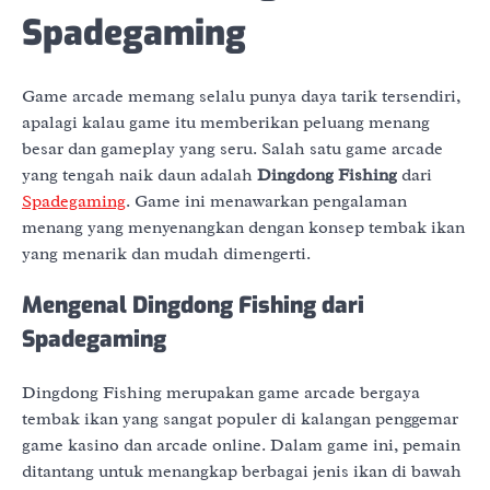
Spadegaming
Game arcade memang selalu punya daya tarik tersendiri,
apalagi kalau game itu memberikan peluang menang
besar dan gameplay yang seru. Salah satu game arcade
yang tengah naik daun adalah
Dingdong Fishing
dari
Spadegaming
. Game ini menawarkan pengalaman
menang yang menyenangkan dengan konsep tembak ikan
yang menarik dan mudah dimengerti.
Mengenal Dingdong Fishing dari
Spadegaming
Dingdong Fishing merupakan game arcade bergaya
tembak ikan yang sangat populer di kalangan penggemar
game kasino dan arcade online. Dalam game ini, pemain
ditantang untuk menangkap berbagai jenis ikan di bawah