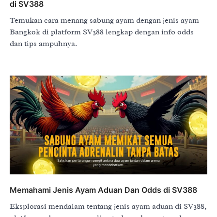
di SV388
Temukan cara menang sabung ayam dengan jenis ayam
Bangkok di platform SV388 lengkap dengan info odds
dan tips ampuhnya.
Memahami Jenis Ayam Aduan Dan Odds di SV388
Eksplorasi mendalam tentang jenis ayam aduan di SV388,