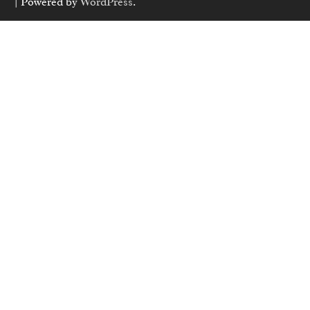
| Powered by
WordPress
.