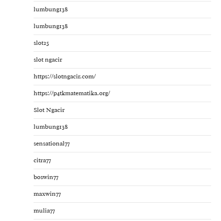
lumbung138
lumbung138
slot25
slot ngacir
https://slotngacir.com/
https://p4tkmatematika.org/
Slot Ngacir
lumbung138
sensational77
citra77
boswin77
maxwin77
mulia77