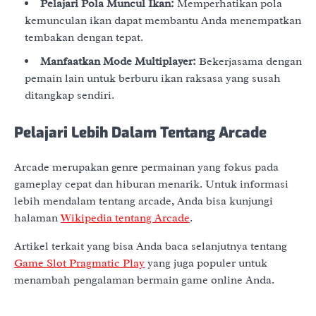
Pelajari Pola Muncul Ikan:
Memperhatikan pola
kemunculan ikan dapat membantu Anda menempatkan
tembakan dengan tepat.
Manfaatkan Mode Multiplayer:
Bekerjasama dengan
pemain lain untuk berburu ikan raksasa yang susah
ditangkap sendiri.
Pelajari Lebih Dalam Tentang Arcade
Arcade merupakan genre permainan yang fokus pada
gameplay cepat dan hiburan menarik. Untuk informasi
lebih mendalam tentang arcade, Anda bisa kunjungi
halaman
Wikipedia tentang Arcade
.
Artikel terkait yang bisa Anda baca selanjutnya tentang
Game Slot Pragmatic Play
yang juga populer untuk
menambah pengalaman bermain game online Anda.