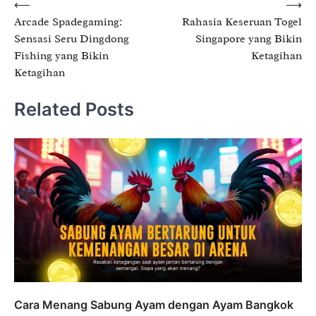
Post
⟵
⟶
Arcade Spadegaming:
Rahasia Keseruan Togel
navigation
Sensasi Seru Dingdong
Singapore yang Bikin
Fishing yang Bikin
Ketagihan
Ketagihan
Related Posts
Cara Menang Sabung Ayam dengan Ayam Bangkok