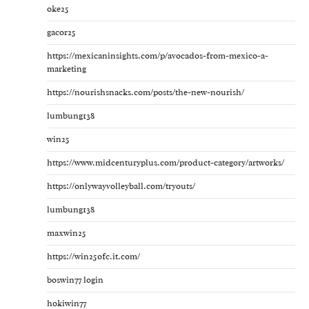
oke25
gacor25
https://mexicaninsights.com/p/avocados-from-mexico-a-
marketing
https://nourishsnacks.com/posts/the-new-nourish/
lumbung138
win25
https://www.midcenturyplus.com/product-category/artworks/
https://onlywayvolleyball.com/tryouts/
lumbung138
maxwin25
https://win25ofc.it.com/
boswin77 login
hokiwin77