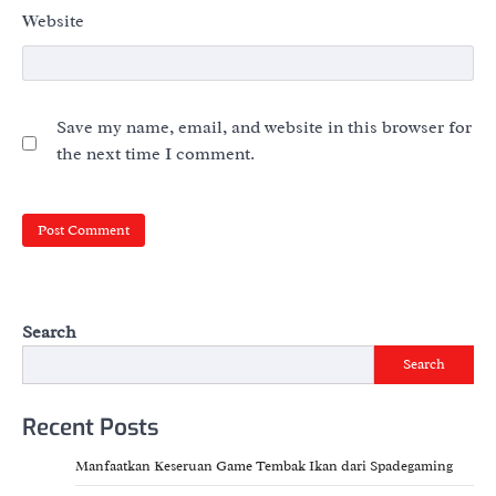
Website
Save my name, email, and website in this browser for
the next time I comment.
Search
Search
Recent Posts
Manfaatkan Keseruan Game Tembak Ikan dari Spadegaming