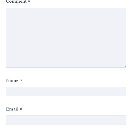
Comment
*
Name
*
Email
*