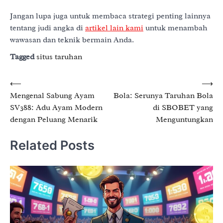
Jangan lupa juga untuk membaca strategi penting lainnya
tentang judi angka di
artikel lain kami
untuk menambah
wawasan dan teknik bermain Anda.
Tagged
situs taruhan
Post
⟵
⟶
Mengenal Sabung Ayam
Bola: Serunya Taruhan Bola
navigation
SV388: Adu Ayam Modern
di SBOBET yang
dengan Peluang Menarik
Menguntungkan
Related Posts