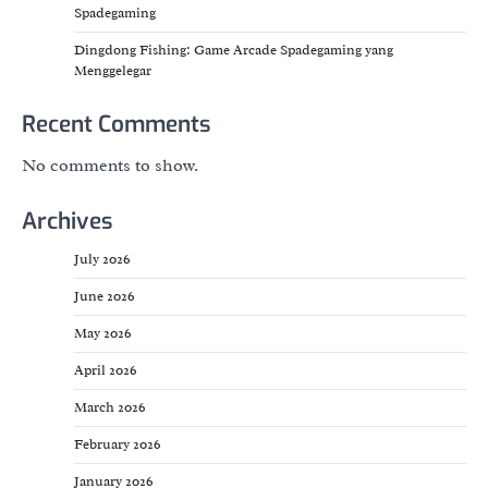
Spadegaming
Dingdong Fishing: Game Arcade Spadegaming yang
Menggelegar
Recent Comments
No comments to show.
Archives
July 2026
June 2026
May 2026
April 2026
March 2026
February 2026
January 2026