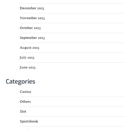
December 2025
November 2025
October 2025
September 2025
August 2025
July 2025
June 2025
Categories
Casino
Others
Slot
Sportsbook