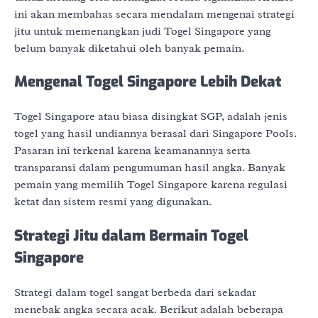
ini akan membahas secara mendalam mengenai strategi
jitu untuk memenangkan judi Togel Singapore yang
belum banyak diketahui oleh banyak pemain.
Mengenal Togel Singapore Lebih Dekat
Togel Singapore atau biasa disingkat SGP, adalah jenis
togel yang hasil undiannya berasal dari Singapore Pools.
Pasaran ini terkenal karena keamanannya serta
transparansi dalam pengumuman hasil angka. Banyak
pemain yang memilih Togel Singapore karena regulasi
ketat dan sistem resmi yang digunakan.
Strategi Jitu dalam Bermain Togel
Singapore
Strategi dalam togel sangat berbeda dari sekadar
menebak angka secara acak. Berikut adalah beberapa