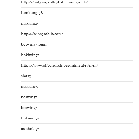
https://onlywayvolleyball.com/tryouts/
lumbung138
maxwin25
https://win25ofc.it.com/
boswin77 login
hokiwin77
https://www.phbchurch.org/ministries/men/
slot25
maxwin77
boswin77
boswin77
hokiwin77
asiahoki77