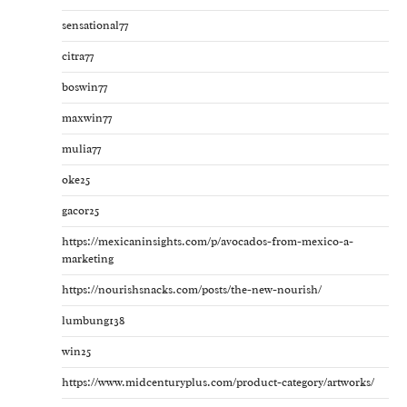
sensational77
citra77
boswin77
maxwin77
mulia77
oke25
gacor25
https://mexicaninsights.com/p/avocados-from-mexico-a-
marketing
https://nourishsnacks.com/posts/the-new-nourish/
lumbung138
win25
https://www.midcenturyplus.com/product-category/artworks/