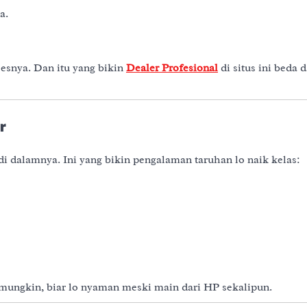
a.
esnya. Dan itu yang bikin
Dealer Profesional
di situs ini beda 
r
ur di dalamnya. Ini yang bikin pengalaman taruhan lo naik kelas:
 mungkin, biar lo nyaman meski main dari HP sekalipun.