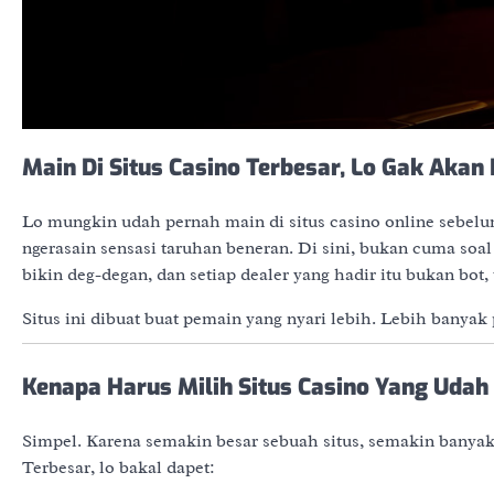
Main Di Situs Casino Terbesar, Lo Gak Akan
Lo mungkin udah pernah main di situs casino online sebel
ngerasain sensasi taruhan beneran. Di sini, bukan cuma soal
bikin deg-degan, dan setiap dealer yang hadir itu bukan bot
Situs ini dibuat buat pemain yang nyari lebih. Lebih banyak 
Kenapa Harus Milih Situs Casino Yang Udah
Simpel. Karena semakin besar sebuah situs, semakin banyak 
Terbesar, lo bakal dapet: