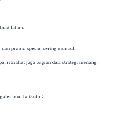
?
buat latian.
e dan promo spesial sering muncul.
a, istirahat juga bagian dari strategi menang.
guler buat lo ikutin: