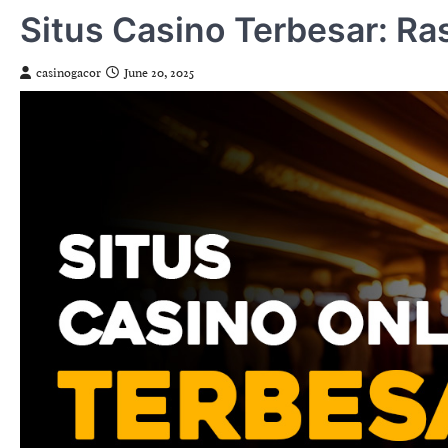
Situs Casino Terbesar: Ra
casinogacor
June 20, 2025