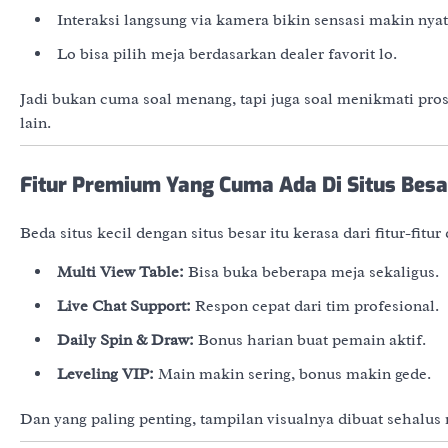
Interaksi langsung via kamera bikin sensasi makin nyat
Lo bisa pilih meja berdasarkan dealer favorit lo.
Jadi bukan cuma soal menang, tapi juga soal menikmati pros
lain.
Fitur Premium Yang Cuma Ada Di Situs Besa
Beda situs kecil dengan situs besar itu kerasa dari fitur-fit
Multi View Table:
Bisa buka beberapa meja sekaligus.
Live Chat Support:
Respon cepat dari tim profesional.
Daily Spin & Draw:
Bonus harian buat pemain aktif.
Leveling VIP:
Main makin sering, bonus makin gede.
Dan yang paling penting, tampilan visualnya dibuat sehalus