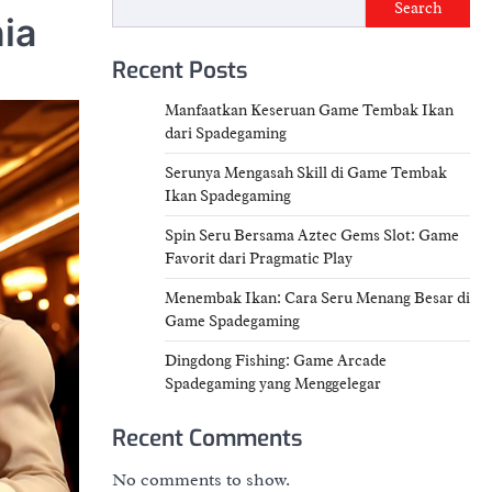
Search
ia
Recent Posts
Manfaatkan Keseruan Game Tembak Ikan
dari Spadegaming
Serunya Mengasah Skill di Game Tembak
Ikan Spadegaming
Spin Seru Bersama Aztec Gems Slot: Game
Favorit dari Pragmatic Play
Menembak Ikan: Cara Seru Menang Besar di
Game Spadegaming
Dingdong Fishing: Game Arcade
Spadegaming yang Menggelegar
Recent Comments
No comments to show.