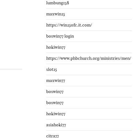
lumbung138
maxwin25
https://win25ofc.it.com/
boswin77 login
hokiwin77
https://www.phbchurch.org/ministries/men/
slot25
maxwin77
boswin77
boswin77
hokiwin77
asiahoki77
citra77