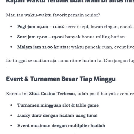
Kapan Waktu Terbaik Buat Main Di Situs Ini
Mau tau waktu-waktu favorit pemain senior?
Pagi jam 09.00 – 11.00:
server sepi, lawan ringan, cocok 
Sore jam 17.00 – 19.00:
banyak bonus rolling harian.
Malam jam 21.00 ke atas:
waktu puncak cuan, event liv
Lo tinggal sesuaikan aja sama ritme harian lo. Dan jangan lup
Event & Turnamen Besar Tiap Minggu
Karena ini
Situs Casino Terbesar
, udah pasti banyak event re
Turnamen mingguan slot & table game
Lucky draw dengan hadiah uang tunai
Event musiman dengan multiplier hadiah