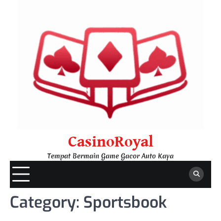
Skip
to
content
CasinoRoyal
Tempat Bermain Game Gacor Auto Kaya
Category:
Sportsbook