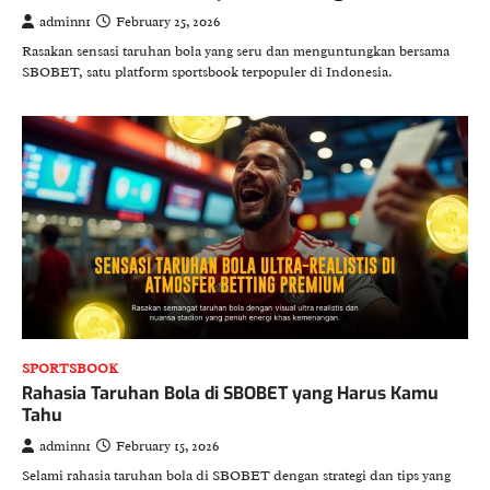
adminn1
February 25, 2026
Rasakan sensasi taruhan bola yang seru dan menguntungkan bersama
SBOBET, satu platform sportsbook terpopuler di Indonesia.
SPORTSBOOK
Rahasia Taruhan Bola di SBOBET yang Harus Kamu
Tahu
adminn1
February 15, 2026
Selami rahasia taruhan bola di SBOBET dengan strategi dan tips yang