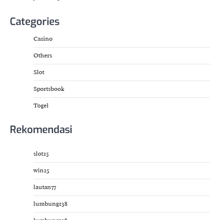
Categories
Casino
Others
Slot
Sportsbook
Togel
Rekomendasi
slot25
win25
lautan77
lumbung138