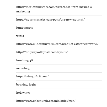
https://mexicaninsights.com/p/avocados-from-mexico-a-
marketing
https://nourishsnacks.com/posts/the-new-nourish/
lumbung138
win25
https://www.midcenturyplus.com/product-category/artworks/
https://onlywayvolleyball.com/tryouts/
lumbung138
maxwin25
https://win25ofc.it.com/
boswin77 login
hokiwin77
https://www.phbchurch.org/ministries/men/