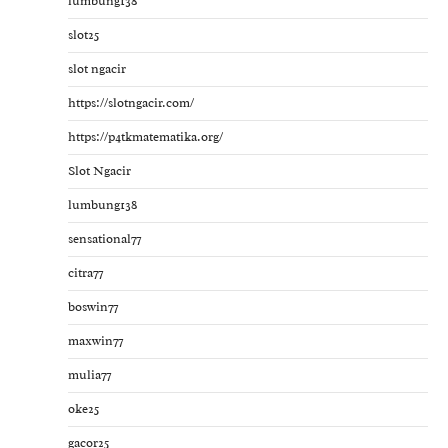
lumbung138
slot25
slot ngacir
https://slotngacir.com/
https://p4tkmatematika.org/
Slot Ngacir
lumbung138
sensational77
citra77
boswin77
maxwin77
mulia77
oke25
gacor25