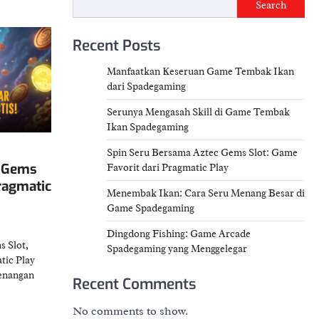
Search
Recent Posts
Manfaatkan Keseruan Game Tembak Ikan
dari Spadegaming
Serunya Mengasah Skill di Game Tembak
Ikan Spadegaming
Spin Seru Bersama Aztec Gems Slot: Game
c Gems
Favorit dari Pragmatic Play
Pragmatic
Menembak Ikan: Cara Seru Menang Besar di
Game Spadegaming
Dingdong Fishing: Game Arcade
s Slot,
Spadegaming yang Menggelegar
tic Play
enangan
Recent Comments
No comments to show.