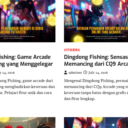
OTHERS
ishing: Game Arcade
Dingdong Fishing: Sensas
ng yang Menggelegar
Memancing dari CQ9 Arc
y 24, 2026
adminn1
July 24, 2026
ng Fishing, game arcade dari
Mengenal Dingdong Fishing, perma
ng menghadirkan keseruan dan
memancing dari CQ9 Arcade yang 
. Pelajari fitur unik dan cara
keseruan tanpa batas dengan grafis
dan fitur lengkap.