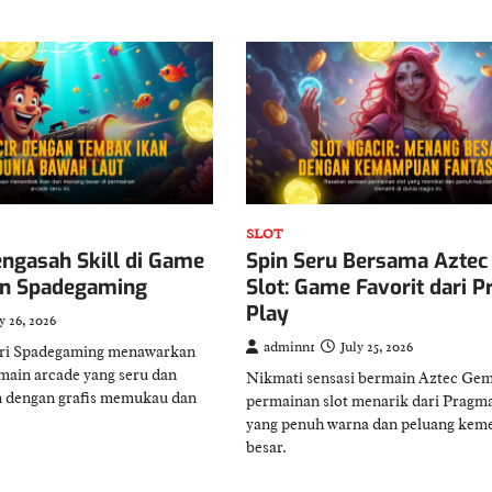
SLOT
ngasah Skill di Game
Spin Seru Bersama Azte
an Spadegaming
Slot: Game Favorit dari 
Play
y 26, 2026
adminn1
July 25, 2026
ri Spadegaming menawarkan
ain arcade yang seru dan
Nikmati sensasi bermain Aztec Gem
n dengan grafis memukau dan
permainan slot menarik dari Pragma
yang penuh warna dan peluang kem
besar.