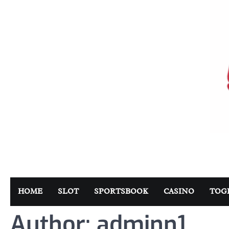
Skip
to
content
HOME
SLOT
SPORTSBOOK
CASINO
TOG
Author:
adminn1