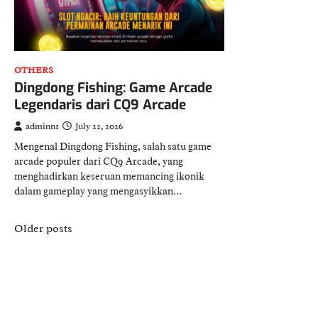
OTHERS
Dingdong Fishing: Game Arcade
Legendaris dari CQ9 Arcade
adminn1
July 22, 2026
Mengenal Dingdong Fishing, salah satu game
arcade populer dari CQ9 Arcade, yang
menghadirkan keseruan memancing ikonik
dalam gameplay yang mengasyikkan…
Posts
Older posts
navigation