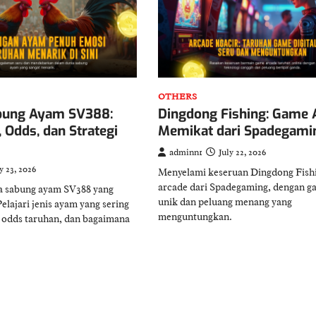
OTHERS
bung Ayam SV388:
Dingdong Fishing: Game 
 Odds, dan Strategi
Memikat dari Spadegami
adminn1
July 22, 2026
y 23, 2026
Menyelami keseruan Dingdong Fish
arcade dari Spadegaming, dengan g
a sabung ayam SV388 yang
unik dan peluang menang yang
Pelajari jenis ayam yang sering
menguntungkan.
 odds taruhan, dan bagaimana