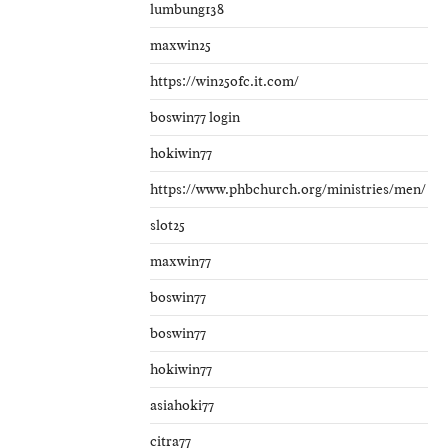
lumbung138
maxwin25
https://win25ofc.it.com/
boswin77 login
hokiwin77
https://www.phbchurch.org/ministries/men/
slot25
maxwin77
boswin77
boswin77
hokiwin77
asiahoki77
citra77