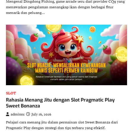
Mengenal Dingdong Fishing, game arcade seru dari provider CQ9 yang
menawarkan pengalaman menangkap ikan dengan berbagai fitur
menarik dan peluang…
SLOT
Rahasia Menang Jitu dengan Slot Pragmatic Play
Sweet Bonanza
adminn1
July 16, 2026
Pelajari cara menang jitu dalam permainan slot Sweet Bonanza dari
Pragmatic Play dengan strategi dan tips terbaru yang efektif.