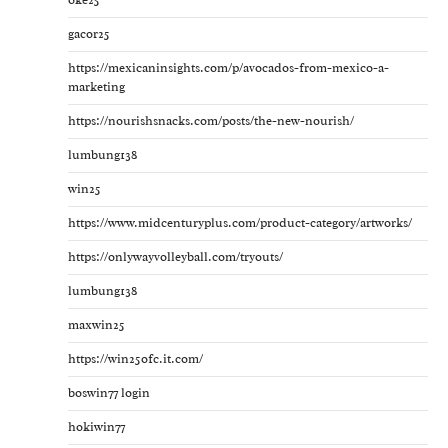
gacor25
https://mexicaninsights.com/p/avocados-from-mexico-a-
marketing
https://nourishsnacks.com/posts/the-new-nourish/
lumbung138
win25
https://www.midcenturyplus.com/product-category/artworks/
https://onlywayvolleyball.com/tryouts/
lumbung138
maxwin25
https://win25ofc.it.com/
boswin77 login
hokiwin77