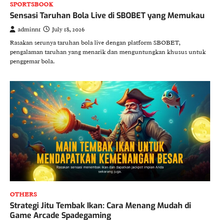
SPORTSBOOK
Sensasi Taruhan Bola Live di SBOBET yang Memukau
adminn1
July 18, 2026
Rasakan serunya taruhan bola live dengan platform SBOBET,
pengalaman taruhan yang menarik dan menguntungkan khusus untuk
penggemar bola.
OTHERS
Strategi Jitu Tembak Ikan: Cara Menang Mudah di
Game Arcade Spadegaming