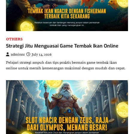
OTHERS
Strategi Jitu Menguasai Game Tembak Ikan Online
adminn1
July 14, 2026
Pelajari strategi ampuh dan tips praktis bermain game tembak ikan
online untuk meraih kemenangan maksimal dengan mudah dan cepat.