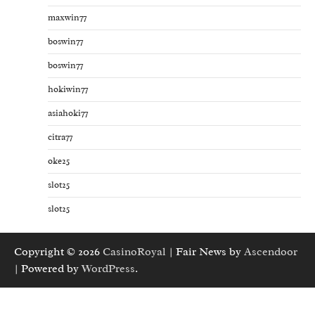
maxwin77
boswin77
boswin77
hokiwin77
asiahoki77
citra77
oke25
slot25
slot25
Copyright © 2026
CasinoRoyal
| Fair News by
Ascendoor
| Powered by
WordPress
.