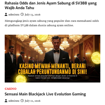
Rahasia Odds dan Jenis Ayam Sabung di SV388 yang
Wajib Anda Tahu
adminn1
July 13, 2026
Mengungkap jenis ayam sabung yang populer dan cara memahami odds
di platform SV388 dalam dunia sabung ayam online.
CASINO
Sensasi Main Blackjack Live Evolution Gaming
adminn1
July 12, 2026