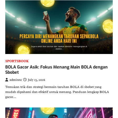
SPORTSBOOK
BOLA Gacor Asik: Fokus Menang Main BOLA dengan
Sbobet
adminn1
July 15, 2026
Temukan trik dan strategi bermain taruhan BOLA di sbobet yang
mudah dipahami dan efektif untuk menang. Panduan lengkap BOLA
gacor…