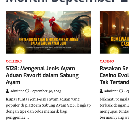
OTHERS
CASINO
S128: Mengenal Jenis Ayam
Rasakan Se
Aduan Favorit dalam Sabung
Casino Evo
Ayam
Tak Tertand
adminn1
September 30, 2025
adminn1
Se
Kupas tuntas jenis-jenis ayam aduan yang
Nikmati pengala
populer di platform Sabung Ayam S128, lengkap
terbaik dengan E
dengan tips dan odds menarik bagi
mengupas tuntas 
penggemar…
bermain yang w