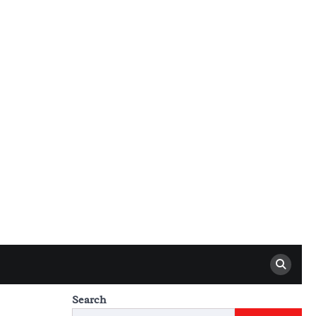
Search