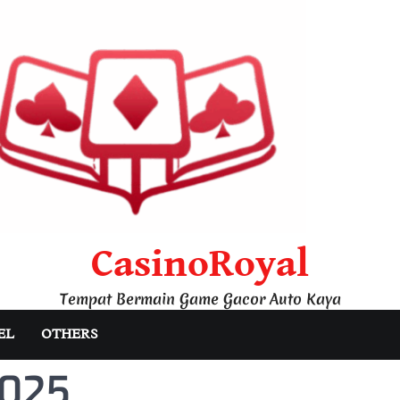
CasinoRoyal
Tempat Bermain Game Gacor Auto Kaya
EL
OTHERS
2025