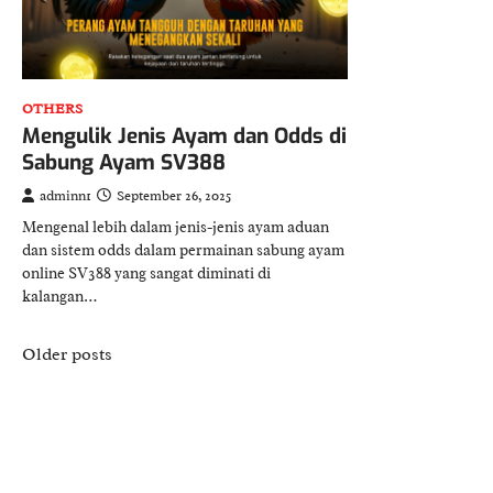
OTHERS
Mengulik Jenis Ayam dan Odds di
Sabung Ayam SV388
adminn1
September 26, 2025
Mengenal lebih dalam jenis-jenis ayam aduan
dan sistem odds dalam permainan sabung ayam
online SV388 yang sangat diminati di
kalangan…
Posts
Older posts
navigation