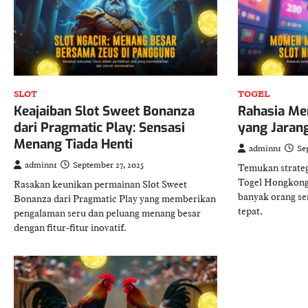
SLOT
TOGEL
Keajaiban Slot Sweet Bonanza
Rahasia Me
dari Pragmatic Play: Sensasi
yang Jarang
Menang Tiada Henti
adminn1
Se
adminn1
September 27, 2025
Temukan strate
Togel Hongkong 
Rasakan keunikan permainan Slot Sweet
banyak orang se
Bonanza dari Pragmatic Play yang memberikan
tepat.
pengalaman seru dan peluang menang besar
dengan fitur-fitur inovatif.