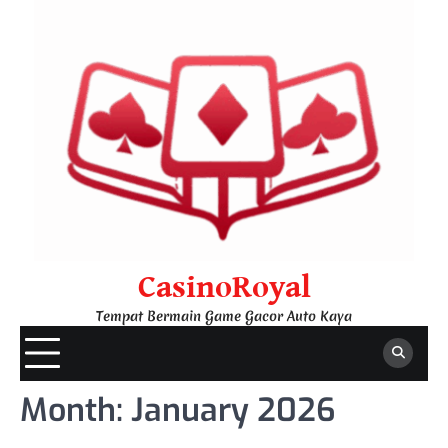
Skip
to
content
CasinoRoyal
Tempat Bermain Game Gacor Auto Kaya
Month:
January 2026