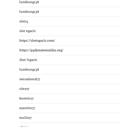
lumbung138
lumbung138
slot25
slot ngacir
https://slotngacir.com/
https://p4tkmatematika.org/
Slot Ngacir
lumbung138
sensational77
citra77
boswin77
maxwin77
mulia77