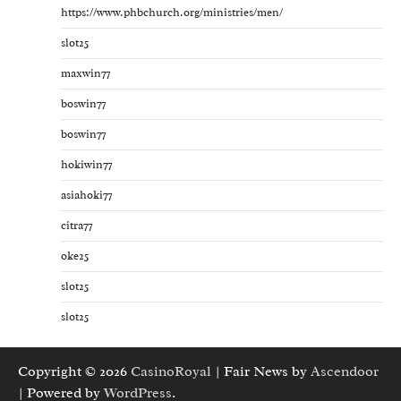
https://www.phbchurch.org/ministries/men/
slot25
maxwin77
boswin77
boswin77
hokiwin77
asiahoki77
citra77
oke25
slot25
slot25
Copyright © 2026
CasinoRoyal
| Fair News by
Ascendoor
| Powered by
WordPress
.