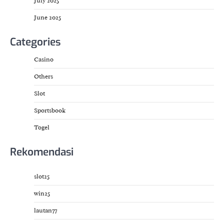
July 2025
June 2025
Categories
Casino
Others
Slot
Sportsbook
Togel
Rekomendasi
slot25
win25
lautan77