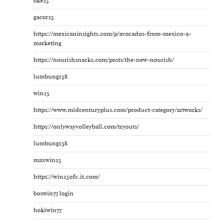
oke25
gacor25
https://mexicaninsights.com/p/avocados-from-mexico-a-
marketing
https://nourishsnacks.com/posts/the-new-nourish/
lumbung138
win25
https://www.midcenturyplus.com/product-category/artworks/
https://onlywayvolleyball.com/tryouts/
lumbung138
maxwin25
https://win25ofc.it.com/
boswin77 login
hokiwin77