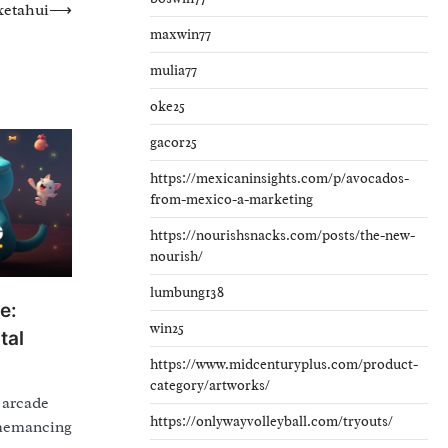
ketahui
⟶
maxwin77
mulia77
oke25
gacor25
https://mexicaninsights.com/p/avocados-
from-mexico-a-marketing
https://nourishsnacks.com/posts/the-new-
nourish/
lumbung138
e:
win25
tal
https://www.midcenturyplus.com/product-
category/artworks/
 arcade
https://onlywayvolleyball.com/tryouts/
memancing