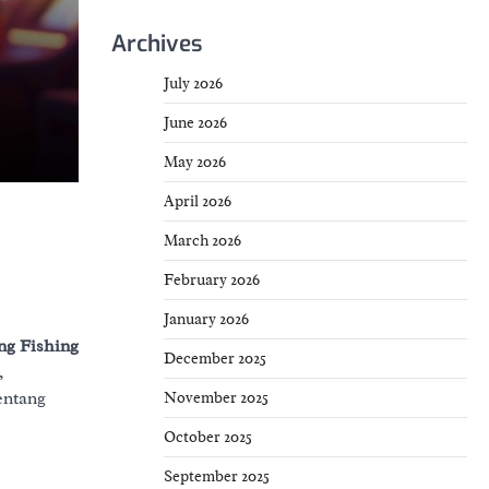
Archives
July 2026
June 2026
May 2026
April 2026
March 2026
February 2026
January 2026
g Fishing
December 2025
,
November 2025
entang
October 2025
September 2025