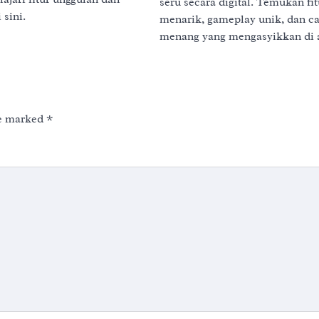
seru secara digital. Temukan fit
 sini.
menarik, gameplay unik, dan c
menang yang mengasyikkan di ar
re marked
*