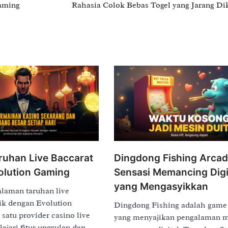
aming
Rahasia Colok Bebas Togel yang Jarang Di
ruhan Live Baccarat
Dingdong Fishing Arcad
olution Gaming
Sensasi Memancing Digi
yang Mengasyikkan
laman taruhan live
aik dengan Evolution
Dingdong Fishing adalah game
satu provider casino live
yang menyajikan pengalaman 
ajari fitur unggulan dan