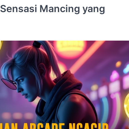
 Sensasi Mancing yang