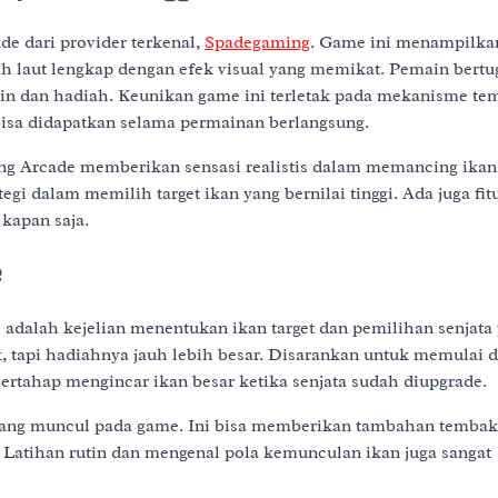
 dari provider terkenal,
Spadegaming
. Game ini menampilkan
ah laut lengkap dengan efek visual yang memikat. Pemain bertu
 dan hadiah. Keunikan game ini terletak pada mekanisme te
isa didapatkan selama permainan berlangsung.
g Arcade memberikan sensasi realistis dalam memancing ikan
gi dalam memilih target ikan yang bernilai tinggi. Ada juga fitu
kapan saja.
e
dalah kejelian menentukan ikan target dan pemilihan senjata
ak, tapi hadiahnya jauh lebih besar. Disarankan untuk memulai 
ertahap mengincar ikan besar ketika senjata sudah diupgrade.
 yang muncul pada game. Ini bisa memberikan tambahan tembak
atihan rutin dan mengenal pola kemunculan ikan juga sangat