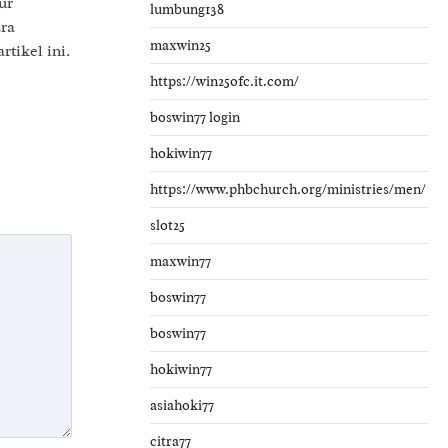
ur
lumbung138
ara
maxwin25
tikel ini.
https://win25ofc.it.com/
boswin77 login
hokiwin77
https://www.phbchurch.org/ministries/men/
slot25
maxwin77
boswin77
boswin77
hokiwin77
asiahoki77
citra77