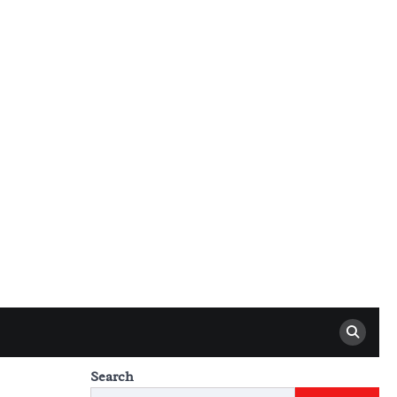
Search