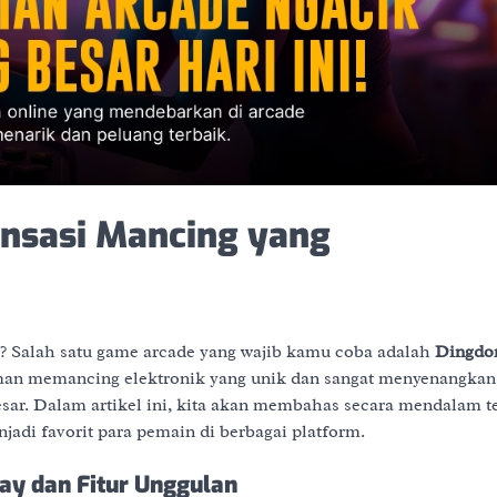
ensasi Mancing yang
? Salah satu game arcade yang wajib kamu coba adalah
Dingdon
an memancing elektronik yang unik dan sangat menyenangkan
ar. Dalam artikel ini, kita akan membahas secara mendalam t
adi favorit para pemain di berbagai platform.
ay dan Fitur Unggulan