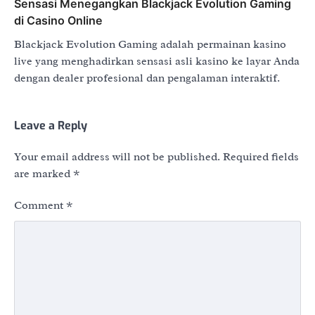
Sensasi Menegangkan Blackjack Evolution Gaming
di Casino Online
Blackjack Evolution Gaming adalah permainan kasino
live yang menghadirkan sensasi asli kasino ke layar Anda
dengan dealer profesional dan pengalaman interaktif.
Leave a Reply
Your email address will not be published.
Required fields
are marked
*
Comment
*