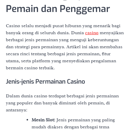
Pemain dan Penggemar
Casino selalu menjadi pusat hiburan yang menarik bagi
banyak orang di seluruh dunia. Dunia
casino
menyajikan
berbagai jenis permainan yang menguji keberuntungan
dan strategi para pemainnya. Artikel ini akan membahas
secara rinci tentang berbagai jenis permainan, fitur
utama, serta platform yang menyediakan pengalaman
bermain casino terbaik.
Jenis-jenis Permainan Casino
Dalam dunia casino terdapat berbagai jenis permainan
yang populer dan banyak diminati oleh pemain, di
antaranya:
Mesin Slot:
Jenis permainan yang paling
mudah diakses dengan berbagai tema