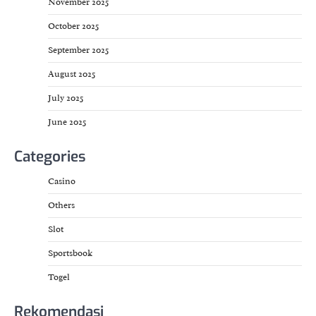
November 2025
October 2025
September 2025
August 2025
July 2025
June 2025
Categories
Casino
Others
Slot
Sportsbook
Togel
Rekomendasi