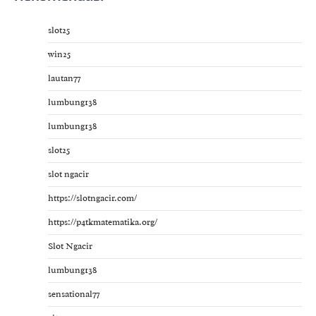
slot25
win25
lautan77
lumbung138
lumbung138
slot25
slot ngacir
https://slotngacir.com/
https://p4tkmatematika.org/
Slot Ngacir
lumbung138
sensational77