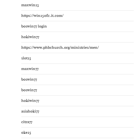
maxwin25
https://win25ofc.it.com/
boswin77 login
hokiwin77
https://www.phbchurch.org/ministries/men/
slot25
maxwin77
boswin77
boswin77
hokiwin77
asiahoki77
citra77
oke25