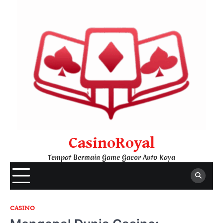
Skip
to
content
CasinoRoyal
Tempat Bermain Game Gacor Auto Kaya
CASINO