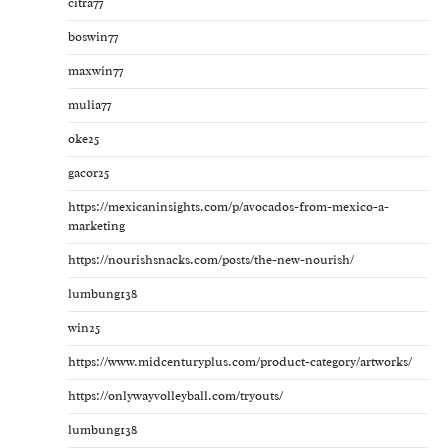
citra77
boswin77
maxwin77
mulia77
oke25
gacor25
https://mexicaninsights.com/p/avocados-from-mexico-a-
marketing
https://nourishsnacks.com/posts/the-new-nourish/
lumbung138
win25
https://www.midcenturyplus.com/product-category/artworks/
https://onlywayvolleyball.com/tryouts/
lumbung138