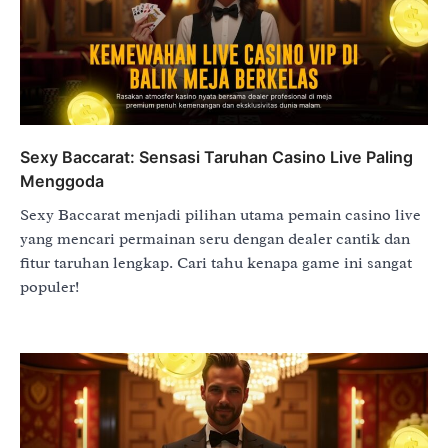
Sexy Baccarat: Sensasi Taruhan Casino Live Paling
Menggoda
Sexy Baccarat menjadi pilihan utama pemain casino live
yang mencari permainan seru dengan dealer cantik dan
fitur taruhan lengkap. Cari tahu kenapa game ini sangat
populer!