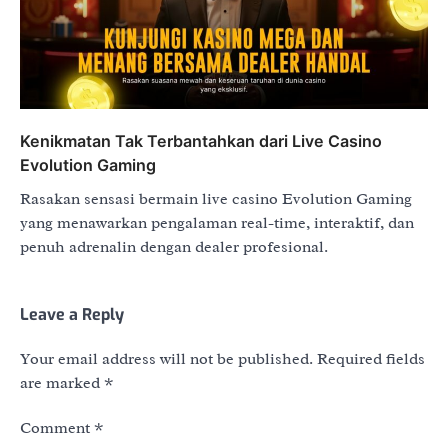
Kenikmatan Tak Terbantahkan dari Live Casino
Evolution Gaming
Rasakan sensasi bermain live casino Evolution Gaming
yang menawarkan pengalaman real-time, interaktif, dan
penuh adrenalin dengan dealer profesional.
Leave a Reply
Your email address will not be published.
Required fields
are marked
*
Comment
*