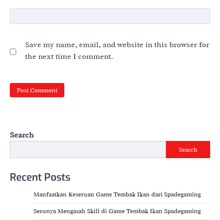
Save my name, email, and website in this browser for
the next time I comment.
Search
Search
Recent Posts
Manfaatkan Keseruan Game Tembak Ikan dari Spadegaming
Serunya Mengasah Skill di Game Tembak Ikan Spadegaming