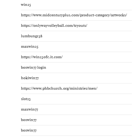
win25
https://www.midcenturyplus.com/product-category/artworks/
https://onlywayvolleyball.com/tryouts/
lumbung138
maxwin25
https://win25ofc.it.com/
boswin77 login
hokiwin77
https://www.phbchurch.org/ministries/men/
slot25
maxwin77
boswin77
boswin77