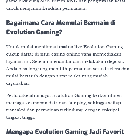
game didukung oleh sistem RNG dan pengawasan ketat
untuk menjamin keadilan permainan.
Bagaimana Cara Memulai Bermain di
Evolution Gaming?
Untuk mulai menikmati
casino
live Evolution Gaming,
cukup daftar di situs casino online yang menyediakan
layanan ini. Setelah mendaftar dan melakukan deposit,
Anda bisa langsung memilih permainan sesuai selera dan
mulai bertaruh dengan antar muka yang mudah
digunakan.
Perlu diketahui juga, Evolution Gaming berkomitmen
menjaga keamanan data dan fair play, sehingga setiap
transaksi dan permainan terlindungi dengan enkripsi
tingkat tinggi.
Mengapa Evolution Gaming Jadi Favorit