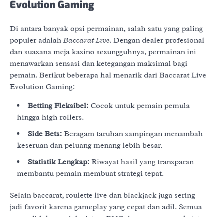
Evolution Gaming
Di antara banyak opsi permainan, salah satu yang paling
populer adalah
Baccarat Live
. Dengan dealer profesional
dan suasana meja kasino sesungguhnya, permainan ini
menawarkan sensasi dan ketegangan maksimal bagi
pemain. Berikut beberapa hal menarik dari Baccarat Live
Evolution Gaming:
Betting Fleksibel:
Cocok untuk pemain pemula
hingga high rollers.
Side Bets:
Beragam taruhan sampingan menambah
keseruan dan peluang menang lebih besar.
Statistik Lengkap:
Riwayat hasil yang transparan
membantu pemain membuat strategi tepat.
Selain baccarat, roulette live dan blackjack juga sering
jadi favorit karena gameplay yang cepat dan adil. Semua