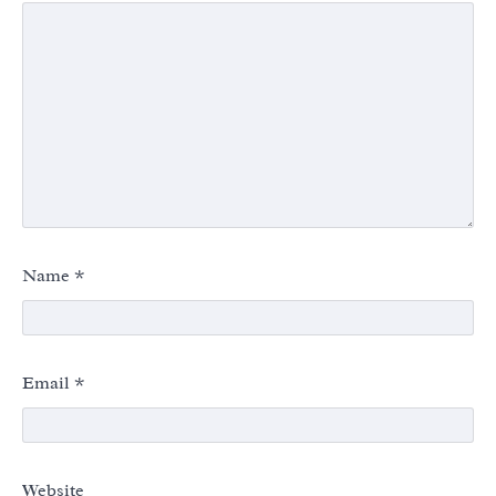
Name
*
Email
*
Website