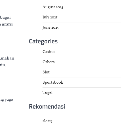
August 2025
July 2025
bagai
 grafis
June 2025
Categories
Casino
gunakan
Others
tin,
Slot
Sportsbook
Togel
ng juga
Rekomendasi
slot25