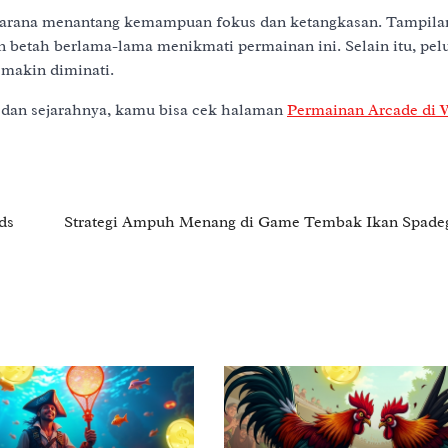
 sarana menantang kemampuan fokus dan ketangkasan. Tampila
betah berlama-lama menikmati permainan ini. Selain itu, pel
makin diminati.
 dan sejarahnya, kamu bisa cek halaman
Permainan Arcade di 
ds
Strategi Ampuh Menang di Game Tembak Ikan Spade