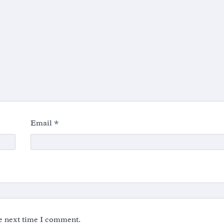
Email
*
he next time I comment.