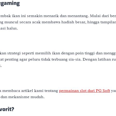
degaming
mbak ikan ini semakin menarik dan menantang. Mulai dari ber
ang muncul secara acak membawa hadiah besar, hingga tampilan
si halus.
n strategi seperti memilih ikan dengan poin tinggi dan meng
at penting agar peluru tidak terbuang sia-sia. Dengan latihan ru
.
a membaca artikel kami tentang
permainan slot dari PG Soft
ya
m dan mekanisme mudah.
vorit?