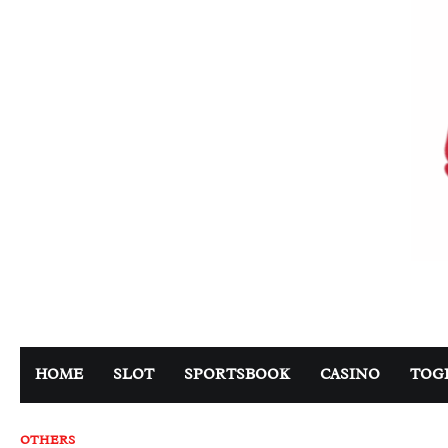
Skip
to
content
HOME
SLOT
SPORTSBOOK
CASINO
TOG
OTHERS