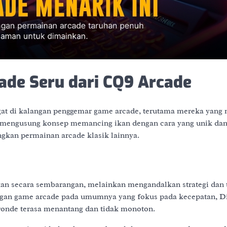
ade Seru dari CQ9 Arcade
gat di kalangan penggemar game arcade, terutama mereka yang
i mengusung konsep memancing ikan dengan cara yang unik da
kan permainan arcade klasik lainnya.
n secara sembarangan, melainkan mengandalkan strategi dan 
ngan game arcade pada umumnya yang fokus pada kecepatan, 
onde terasa menantang dan tidak monoton.