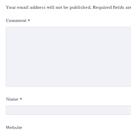
Your email address will not be published.
Required fields a
Comment
*
Name
*
Website