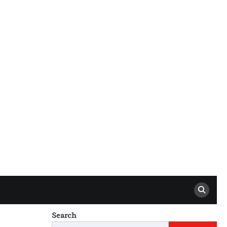
Search