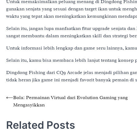
Untuk memaksimalkan peluang menang di Dingdong Fishing,
gunakan senjata yang sesuai dengan target ikan untuk meng
waktu yang tepat akan meningkatkan kemungkinan mendapat
Selain itu, jangan lupa manfaatkan fitur upgrade senjata da
sangat membantu dalam meningkatkan skill dan strategi be
Untuk informasi lebih lengkap dan game seru lainnya, kamu
Selain itu, kamu bisa membaca lebih lanjut tentang konse
Dingdong Fishing dari CQ9 Arcade jelas menjadi pilihan ga
tidak heran jika game ini menjadi favorit banyak pemain di 
Post
⟵
Bola: Permainan Virtual dari Evolution Gaming yang
Mengasyikkan
navigation
Related Posts