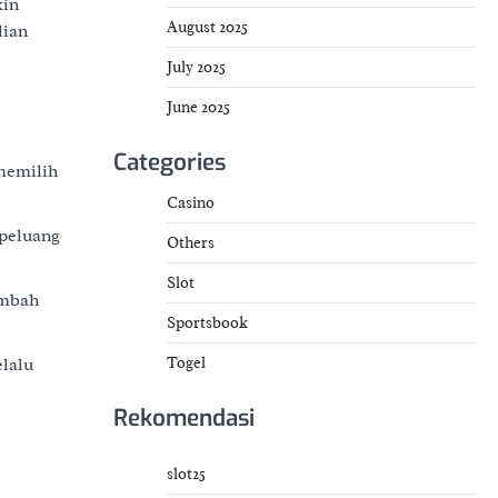
kin
August 2025
lian
July 2025
June 2025
Categories
 memilih
Casino
peluang
Others
Slot
ambah
Sportsbook
Togel
lalu
Rekomendasi
slot25