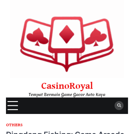
Skip
to
content
CasinoRoyal
Tempat Bermain Game Gacor Auto Kaya
OTHERS