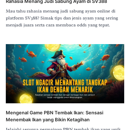
Rahasia Menang Judi Sabung Ayam di SV388
Mau tahu rahasia menang judi sabung ayam online di
platform SV388? Simak tips dan jenis ayam yang sering
menjadi juara serta cara membaca odds yang tepat.
Mengenal Game PBN Tembak Ikan: Sensasi
Menembak Ikan yang Bikin Ketagihan
Jelajahi serunya permainan PBN tembak ikan yang unik