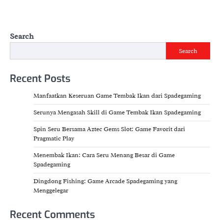
Search
Search
Recent Posts
Manfaatkan Keseruan Game Tembak Ikan dari Spadegaming
Serunya Mengasah Skill di Game Tembak Ikan Spadegaming
Spin Seru Bersama Aztec Gems Slot: Game Favorit dari
Pragmatic Play
Menembak Ikan: Cara Seru Menang Besar di Game
Spadegaming
Dingdong Fishing: Game Arcade Spadegaming yang
Menggelegar
Recent Comments