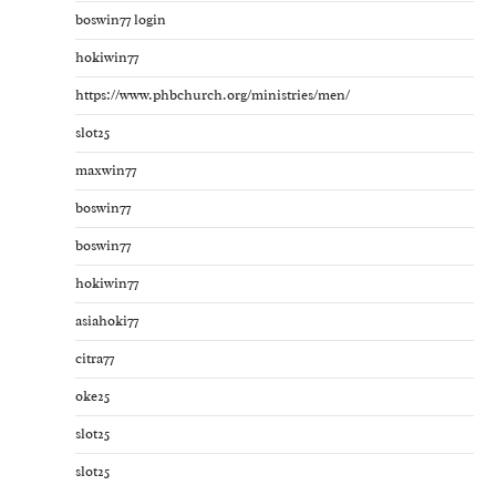
boswin77 login
hokiwin77
https://www.phbchurch.org/ministries/men/
slot25
maxwin77
boswin77
boswin77
hokiwin77
asiahoki77
citra77
oke25
slot25
slot25