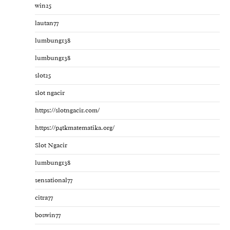
win25
lautan77
lumbung138
lumbung138
slot25
slot ngacir
https://slotngacir.com/
https://p4tkmatematika.org/
Slot Ngacir
lumbung138
sensational77
citra77
boswin77