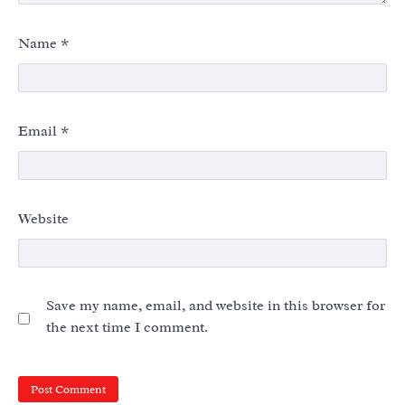
Name
*
Email
*
Website
Save my name, email, and website in this browser for
the next time I comment.