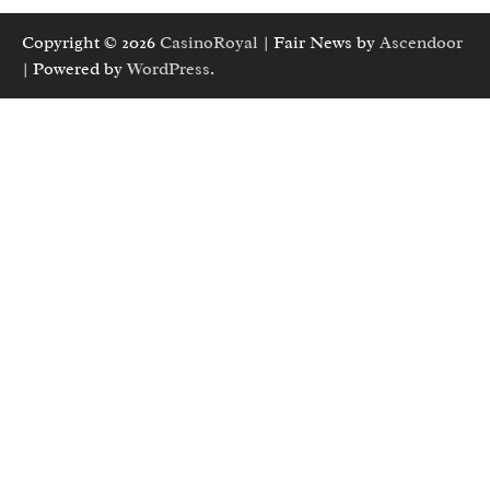
Copyright © 2026
CasinoRoyal
| Fair News by
Ascendoor
| Powered by
WordPress
.