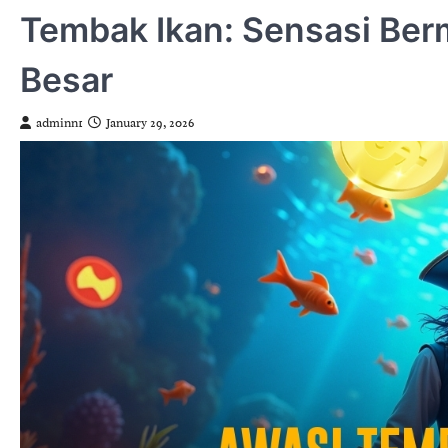
Tembak Ikan: Sensasi Be
Besar
adminn1
January 29, 2026