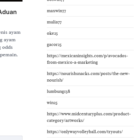
maxwin77
Aduan
mulia77
enis ayam
oke25
ng ayam
gacor25
g odds
 pemain.
https://mexicaninsights.com/p/avocados-
from-mexico-a-marketing
https://nourishsnacks.com/posts/the-new-
nourish/
lumbung138
win25
https://www.midcenturyplus.com/product-
category/artworks/
https://onlywayvolleyball.com/tryouts/