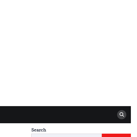
Search