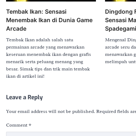
Tembak Ikan: Sensasi
Dingdong F
Menembak Ikan di Dunia Game
Sensasi Ma
Arcade
Spadegam
Tembak Ikan adalah salah satu
Mengenal Din
permainan arcade yang menawarkan
arcade seru d
keseruan menembak ikan dengan grafis
menawarkan g
menarik serta peluang menang yang
melimpah unt
besar. Simak tips dan trik main tembak
ikan di artikel ini!
Leave a Reply
Your email address will not be published.
Required fields a
Comment
*