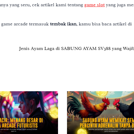
nya yang seru, cek artikel kami tentang
game slot
yang juga me
n game arcade termasuk
tembak ikan
, kamu bisa baca artikel di
Jenis Ayam Laga di SABUNG AYAM SV388 yang Waji