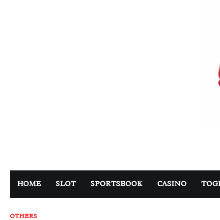
Skip
to
content
HOME
SLOT
SPORTSBOOK
CASINO
TOG
OTHERS