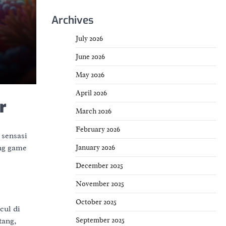
Archives
July 2026
June 2026
May 2026
April 2026
r
March 2026
February 2026
 sensasi
January 2026
ang game
December 2025
November 2025
October 2025
cul di
September 2025
tang,