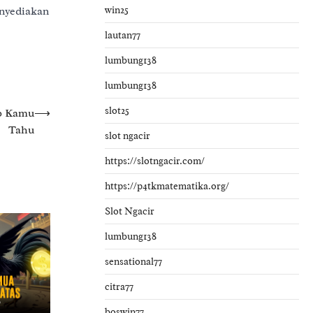
win25
nyediakan
lautan77
lumbung138
lumbung138
slot25
b Kamu
⟶
Tahu
slot ngacir
https://slotngacir.com/
https://p4tkmatematika.org/
Slot Ngacir
lumbung138
sensational77
citra77
boswin77