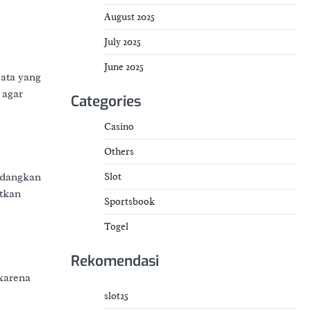
August 2025
July 2025
June 2025
jata yang
 agar
Categories
Casino
Others
Slot
edangkan
atkan
Sportsbook
Togel
Rekomendasi
karena
slot25