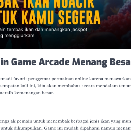
ain Game Arcade Menang Besa
menjadi favorit penggemar permainan online karena menawarkan
esempatan kali ini, kita akan membahas secara mendalam tent
 meraih kemenangan besar.
ngajak pemain untuk menembak berbagai jenis ikan yang mun
arget untuk dikumpulkan. Game ini mudah dipahami namun menan