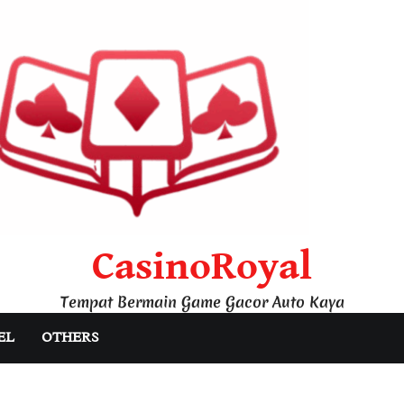
CasinoRoyal
Tempat Bermain Game Gacor Auto Kaya
EL
OTHERS