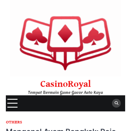
Skip
to
content
CasinoRoyal
Tempat Bermain Game Gacor Auto Kaya
OTHERS