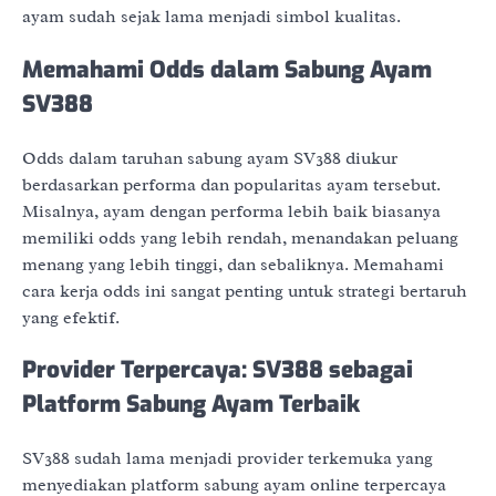
ayam sudah sejak lama menjadi simbol kualitas.
Memahami Odds dalam Sabung Ayam
SV388
Odds dalam taruhan sabung ayam SV388 diukur
berdasarkan performa dan popularitas ayam tersebut.
Misalnya, ayam dengan performa lebih baik biasanya
memiliki odds yang lebih rendah, menandakan peluang
menang yang lebih tinggi, dan sebaliknya. Memahami
cara kerja odds ini sangat penting untuk strategi bertaruh
yang efektif.
Provider Terpercaya: SV388 sebagai
Platform Sabung Ayam Terbaik
SV388 sudah lama menjadi provider terkemuka yang
menyediakan platform sabung ayam online terpercaya