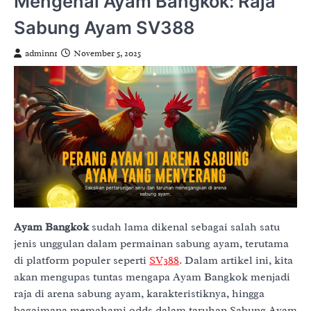
Mengenal Ayam Bangkok: Raja
Sabung Ayam SV388
adminn1
November 5, 2025
Ayam Bangkok
sudah lama dikenal sebagai salah satu
jenis unggulan dalam permainan sabung ayam, terutama
di platform populer seperti
SV388
. Dalam artikel ini, kita
akan mengupas tuntas mengapa Ayam Bangkok menjadi
raja di arena sabung ayam, karakteristiknya, hingga
bagaimana memahami odds dalam taruhan Sabung Ayam