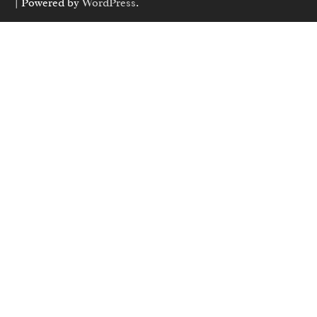
| Powered by
WordPress
.