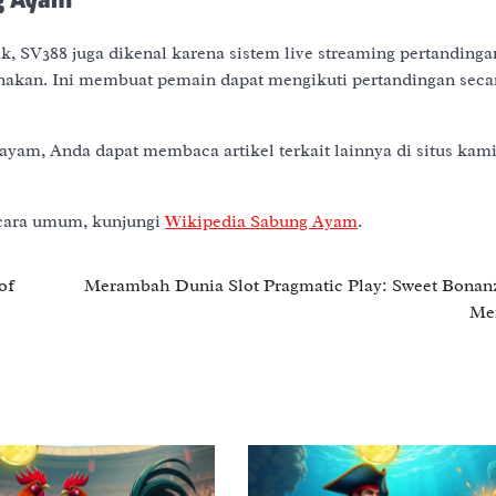
, SV388 juga dikenal karena sistem live streaming pertandinga
unakan. Ini membuat pemain dapat mengikuti pertandingan secar
ayam, Anda dapat membaca artikel terkait lainnya di situs kam
ecara umum, kunjungi
Wikipedia Sabung Ayam
.
of
Merambah Dunia Slot Pragmatic Play: Sweet Bonan
Me