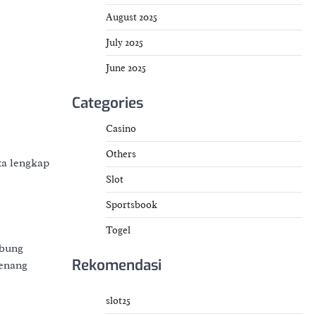
August 2025
July 2025
June 2025
Categories
Casino
Others
ta lengkap
Slot
Sportsbook
Togel
abung
Rekomendasi
menang
slot25