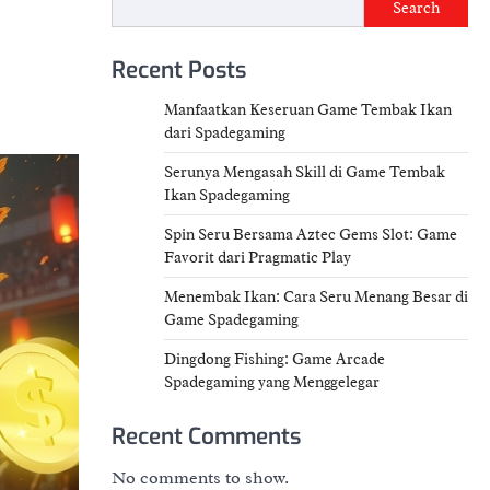
Search
Recent Posts
Manfaatkan Keseruan Game Tembak Ikan
dari Spadegaming
Serunya Mengasah Skill di Game Tembak
Ikan Spadegaming
Spin Seru Bersama Aztec Gems Slot: Game
Favorit dari Pragmatic Play
Menembak Ikan: Cara Seru Menang Besar di
Game Spadegaming
Dingdong Fishing: Game Arcade
Spadegaming yang Menggelegar
Recent Comments
No comments to show.