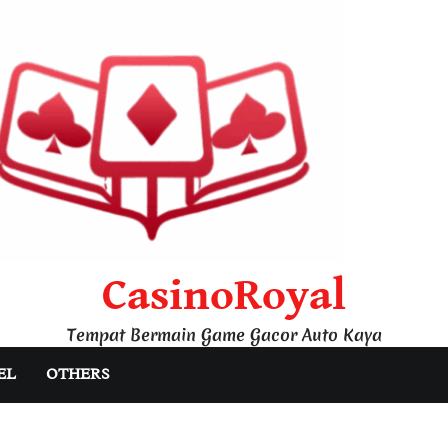
CasinoRoyal
Tempat Bermain Game Gacor Auto Kaya
EL
OTHERS