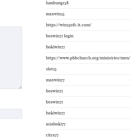
lumbung138
maxwin25
https://win25ofc.it.com/
boswin77 login
hokiwin77
https://www.phbchurch.org/ministries/men/
slot25
maxwin77
boswin77
boswin77
hokiwin77
asiahoki77
citra77