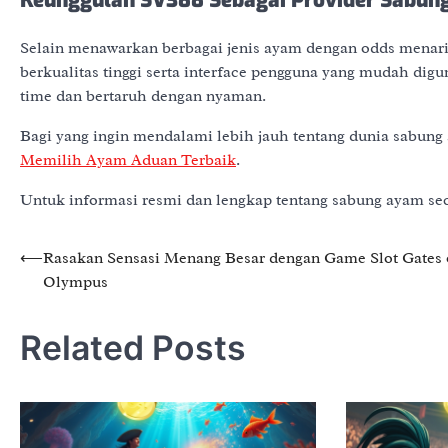
Selain menawarkan berbagai jenis ayam dengan odds menarik
berkualitas tinggi serta interface pengguna yang mudah dig
time dan bertaruh dengan nyaman.
Bagi yang ingin mendalami lebih jauh tentang dunia sabung 
Memilih Ayam Aduan Terbaik
.
Untuk informasi resmi dan lengkap tentang sabung ayam s
Post
⟵
Rasakan Sensasi Menang Besar dengan Game Slot Gates 
Olympus
navigation
Related Posts