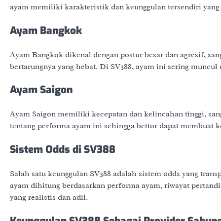
ayam memiliki karakteristik dan keunggulan tersendiri yan
Ayam Bangkok
Ayam Bangkok dikenal dengan postur besar dan agresif, s
bertarungnya yang hebat. Di SV388, ayam ini sering muncul
Ayam Saigon
Ayam Saigon memiliki kecepatan dan kelincahan tinggi, san
tentang performa ayam ini sehingga bettor dapat membuat ke
Sistem Odds di SV388
Salah satu keunggulan SV388 adalah sistem odds yang transp
ayam dihitung berdasarkan performa ayam, riwayat pertandi
yang realistis dan adil.
Keunggulan SV388 Sebagai Provider Sabun