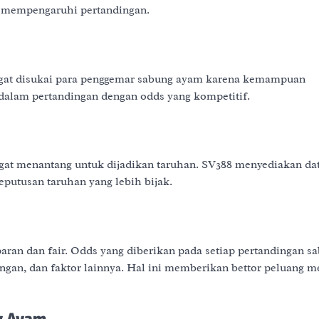
g mempengaruhi pertandingan.
angat disukai para penggemar sabung ayam karena kemampuan
 dalam pertandingan dengan odds yang kompetitif.
gat menantang untuk dijadikan taruhan. SV388 menyediakan da
putusan taruhan yang lebih bijak.
aran dan fair. Odds yang diberikan pada setiap pertandingan s
ngan, dan faktor lainnya. Hal ini memberikan bettor peluang 
g Ayam