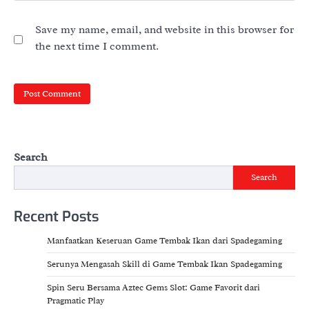
Save my name, email, and website in this browser for
the next time I comment.
Search
Search
Recent Posts
Manfaatkan Keseruan Game Tembak Ikan dari Spadegaming
Serunya Mengasah Skill di Game Tembak Ikan Spadegaming
Spin Seru Bersama Aztec Gems Slot: Game Favorit dari
Pragmatic Play