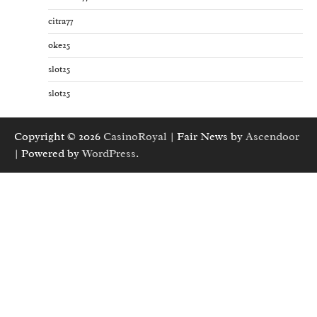
citra77
oke25
slot25
slot25
Copyright © 2026
CasinoRoyal
| Fair News by
Ascendoor
| Powered by
WordPress
.