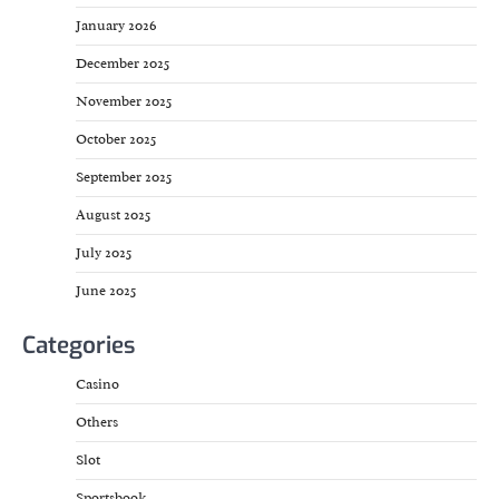
January 2026
December 2025
November 2025
October 2025
September 2025
August 2025
July 2025
June 2025
Categories
Casino
Others
Slot
Sportsbook