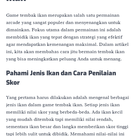
Game tembak ikan merupakan salah satu permainan
arcade yang sangat populer dan menyenangkan untuk
dimainkan. Fokus utama dalam permainan ini adalah
membidik ikan yang tepat dengan strategi yang efektif
agar mendapatkan kemenangan maksimal. Dalam artikel
ini, kita akan membahas cara jitu bermain tembak ikan
yang bisa meningkatkan peluang Anda untuk menang.
Pahami Jenis Ikan dan Cara Penilaian
Skor
Yang pertama harus dilakukan adalah mengenal berbagai
jenis ikan dalam game tembak ikan. Setiap jenis ikan
memiliki nilai skor yang berbeda-beda. Ada ikan kecil
yang mudah ditembak tapi memiliki nilai rendah,
sementara ikan besar dan langka memberikan skor tinggi
tapi lebih sulit untuk dibidik. Memahami nilai-nilai ini