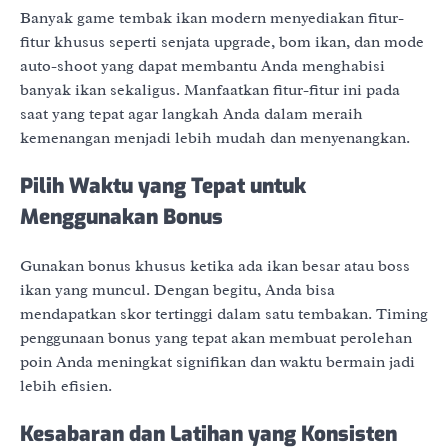
Banyak game tembak ikan modern menyediakan fitur-
fitur khusus seperti senjata upgrade, bom ikan, dan mode
auto-shoot yang dapat membantu Anda menghabisi
banyak ikan sekaligus. Manfaatkan fitur-fitur ini pada
saat yang tepat agar langkah Anda dalam meraih
kemenangan menjadi lebih mudah dan menyenangkan.
Pilih Waktu yang Tepat untuk
Menggunakan Bonus
Gunakan bonus khusus ketika ada ikan besar atau boss
ikan yang muncul. Dengan begitu, Anda bisa
mendapatkan skor tertinggi dalam satu tembakan. Timing
penggunaan bonus yang tepat akan membuat perolehan
poin Anda meningkat signifikan dan waktu bermain jadi
lebih efisien.
Kesabaran dan Latihan yang Konsisten