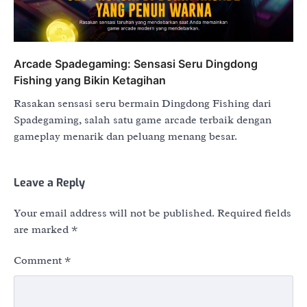
Arcade Spadegaming: Sensasi Seru Dingdong
Fishing yang Bikin Ketagihan
Rasakan sensasi seru bermain Dingdong Fishing dari
Spadegaming, salah satu game arcade terbaik dengan
gameplay menarik dan peluang menang besar.
Leave a Reply
Your email address will not be published.
Required fields
are marked
*
Comment
*