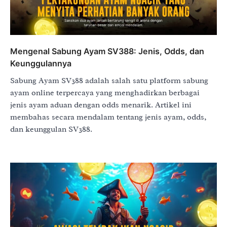
Mengenal Sabung Ayam SV388: Jenis, Odds, dan
Keunggulannya
Sabung Ayam SV388 adalah salah satu platform sabung
ayam online terpercaya yang menghadirkan berbagai
jenis ayam aduan dengan odds menarik. Artikel ini
membahas secara mendalam tentang jenis ayam, odds,
dan keunggulan SV388.