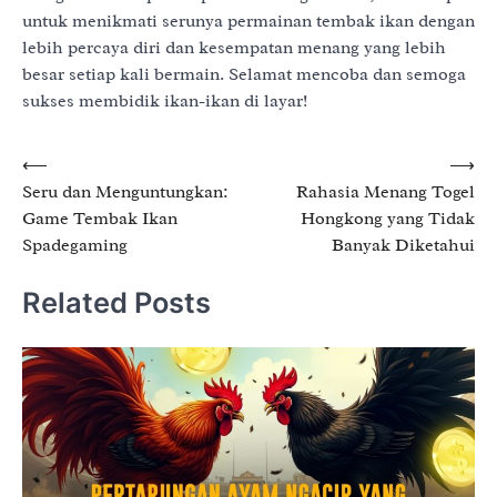
untuk menikmati serunya permainan tembak ikan dengan
lebih percaya diri dan kesempatan menang yang lebih
besar setiap kali bermain. Selamat mencoba dan semoga
sukses membidik ikan-ikan di layar!
Post
⟵
⟶
Seru dan Menguntungkan:
Rahasia Menang Togel
navigation
Game Tembak Ikan
Hongkong yang Tidak
Spadegaming
Banyak Diketahui
Related Posts