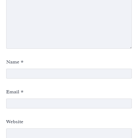
Name
*
Email
*
Website