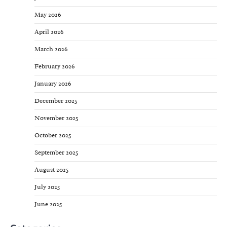
May 2026
April 2026
March 2026
February 2026
January 2026
December 2025
November 2025
October 2025
September 2025
August 2025
July 2025
June 2025