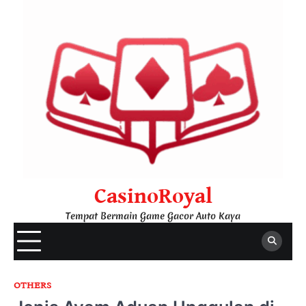
Skip
to
content
CasinoRoyal
Tempat Bermain Game Gacor Auto Kaya
OTHERS