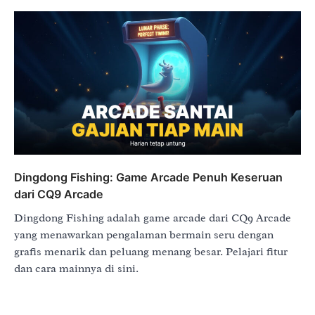
Dingdong Fishing: Game Arcade Penuh Keseruan
dari CQ9 Arcade
Dingdong Fishing adalah game arcade dari CQ9 Arcade
yang menawarkan pengalaman bermain seru dengan
grafis menarik dan peluang menang besar. Pelajari fitur
dan cara mainnya di sini.