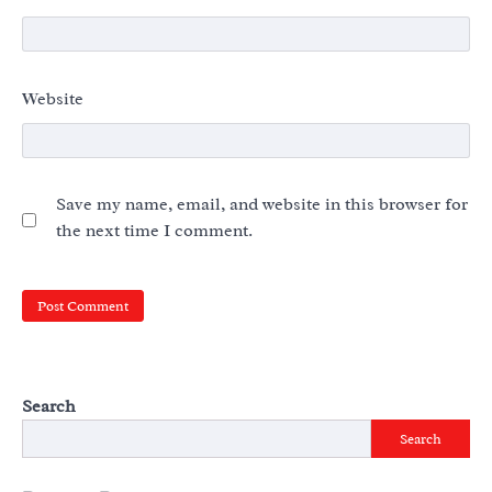
Website
Save my name, email, and website in this browser for
the next time I comment.
Search
Search