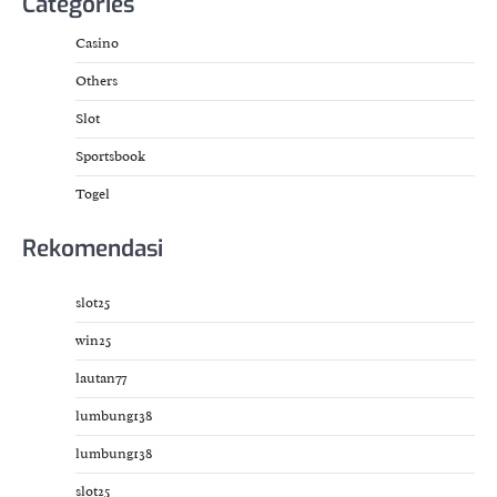
Categories
Casino
Others
Slot
Sportsbook
Togel
Rekomendasi
slot25
win25
lautan77
lumbung138
lumbung138
slot25