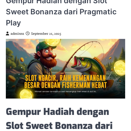
Gempur Hadiah dengan Slot
Sweet Bonanza dari Pragmatic
Play
adminn1
September 21, 2025
Gempur Hadiah dengan
Slot Sweet Bonanza dari