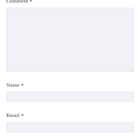
Comment
*
Name
*
Email
*