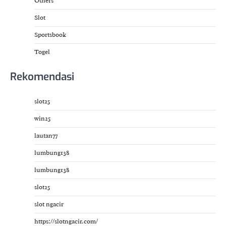
Others
Slot
Sportsbook
Togel
Rekomendasi
slot25
win25
lautan77
lumbung138
lumbung138
slot25
slot ngacir
https://slotngacir.com/