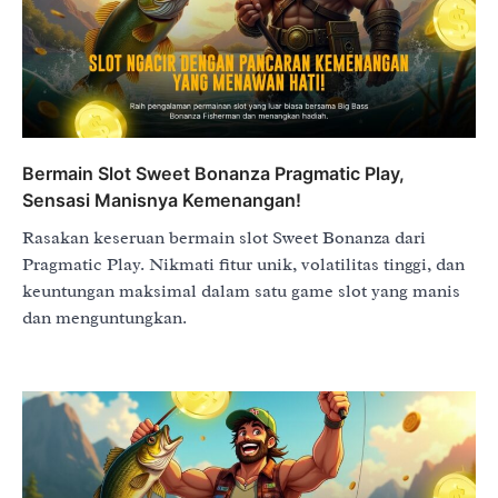
Bermain Slot Sweet Bonanza Pragmatic Play,
Sensasi Manisnya Kemenangan!
Rasakan keseruan bermain slot Sweet Bonanza dari
Pragmatic Play. Nikmati fitur unik, volatilitas tinggi, dan
keuntungan maksimal dalam satu game slot yang manis
dan menguntungkan.