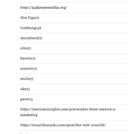
https://p4tkmatematika.org/
Slot Ngacir
lumbung138
sensational77
citra77
boswin77
maxwin77
mulia77
oke25
gacor25
https://mexicaninsights.com/p/avocados-from-mexico-a-
marketing
https://nourishsnacks.com/posts/the-new-nourish/