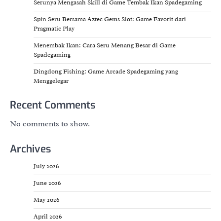
Serunya Mengasah Skill di Game Tembak Ikan Spadegaming
Spin Seru Bersama Aztec Gems Slot: Game Favorit dari
Pragmatic Play
Menembak Ikan: Cara Seru Menang Besar di Game
Spadegaming
Dingdong Fishing: Game Arcade Spadegaming yang
Menggelegar
Recent Comments
No comments to show.
Archives
July 2026
June 2026
May 2026
April 2026