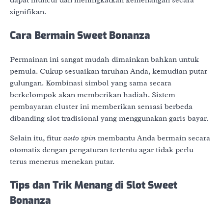
dapat muncul dan meningkatkan kemenangan secara
signifikan.
Cara Bermain Sweet Bonanza
Permainan ini sangat mudah dimainkan bahkan untuk
pemula. Cukup sesuaikan taruhan Anda, kemudian putar
gulungan. Kombinasi simbol yang sama secara
berkelompok akan memberikan hadiah. Sistem
pembayaran cluster ini memberikan sensasi berbeda
dibanding slot tradisional yang menggunakan garis bayar.
Selain itu, fitur
auto spin
membantu Anda bermain secara
otomatis dengan pengaturan tertentu agar tidak perlu
terus menerus menekan putar.
Tips dan Trik Menang di Slot Sweet
Bonanza