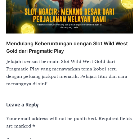
Mendulang Keberuntungan dengan Slot Wild West
Gold dari Pragmatic Play
Jelajahi sensasi bermain Slot Wild West Gold dari
Pragmatic Play yang menawarkan tema koboi seru
dengan peluang jackpot menarik. Pelajari fitur dan cara
menangnya di sini!
Leave a Reply
Your email address will not be published.
Required fields
are marked
*