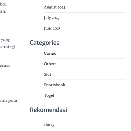
bol
August 2025
an.
July 2025
June 2025
 yang
Categories
trategi
Casino
Others
erasa
Slot
Sportsbook
Togel
ami pola
Rekomendasi
slot25