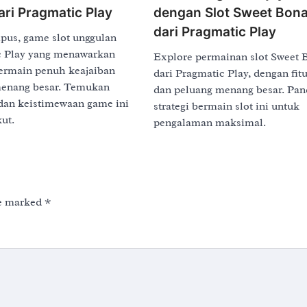
ri Pragmatic Play
dengan Slot Sweet Bon
dari Pragmatic Play
pus, game slot unggulan
c Play yang menawarkan
Explore permainan slot Sweet 
ermain penuh keajaiban
dari Pragmatic Play, dengan fit
menang besar. Temukan
dan peluang menang besar. Pa
i, dan keistimewaan game ini
strategi bermain slot ini untuk
kut.
pengalaman maksimal.
re marked
*