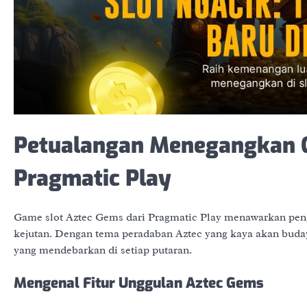
Petualangan Menegangkan G
Pragmatic Play
Game slot Aztec Gems dari Pragmatic Play menawarkan pen
kejutan. Dengan tema peradaban Aztec yang kaya akan buda
yang mendebarkan di setiap putaran.
Mengenal Fitur Unggulan Aztec Gems