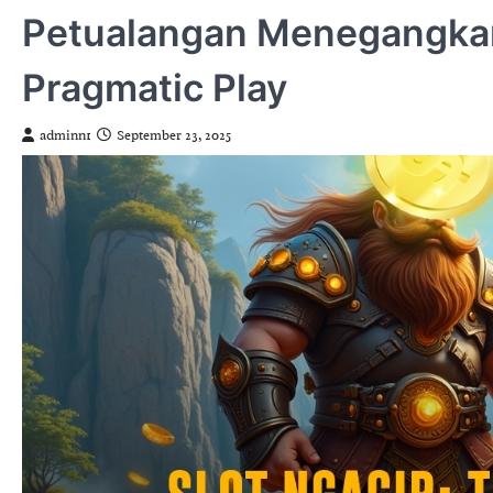
Petualangan Menegangkan
Pragmatic Play
adminn1
September 23, 2025