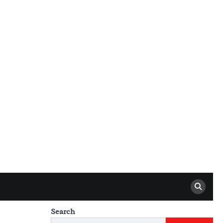
Search