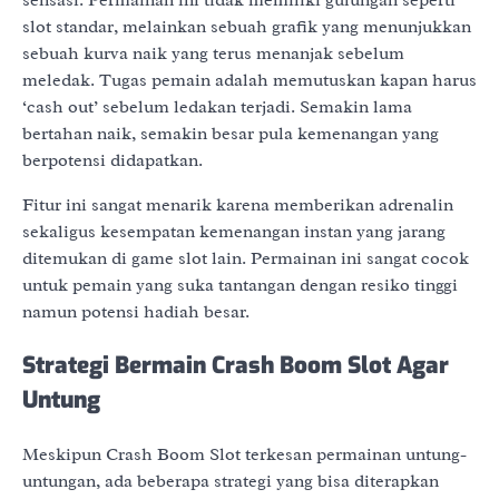
sensasi. Permainan ini tidak memiliki gulungan seperti
slot standar, melainkan sebuah grafik yang menunjukkan
sebuah kurva naik yang terus menanjak sebelum
meledak. Tugas pemain adalah memutuskan kapan harus
‘cash out’ sebelum ledakan terjadi. Semakin lama
bertahan naik, semakin besar pula kemenangan yang
berpotensi didapatkan.
Fitur ini sangat menarik karena memberikan adrenalin
sekaligus kesempatan kemenangan instan yang jarang
ditemukan di game slot lain. Permainan ini sangat cocok
untuk pemain yang suka tantangan dengan resiko tinggi
namun potensi hadiah besar.
Strategi Bermain Crash Boom Slot Agar
Untung
Meskipun Crash Boom Slot terkesan permainan untung-
untungan, ada beberapa strategi yang bisa diterapkan