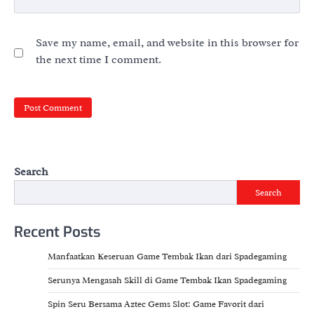
Save my name, email, and website in this browser for
the next time I comment.
Search
Search
Recent Posts
Manfaatkan Keseruan Game Tembak Ikan dari Spadegaming
Serunya Mengasah Skill di Game Tembak Ikan Spadegaming
Spin Seru Bersama Aztec Gems Slot: Game Favorit dari