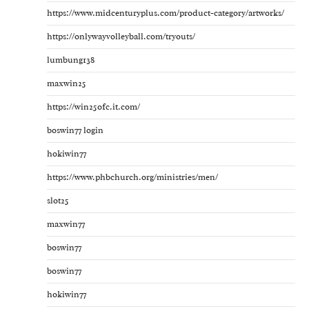
https://www.midcenturyplus.com/product-category/artworks/
https://onlywayvolleyball.com/tryouts/
lumbung138
maxwin25
https://win25ofc.it.com/
boswin77 login
hokiwin77
https://www.phbchurch.org/ministries/men/
slot25
maxwin77
boswin77
boswin77
hokiwin77