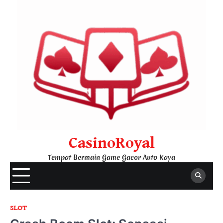
Skip
to
content
CasinoRoyal
Tempat Bermain Game Gacor Auto Kaya
SLOT