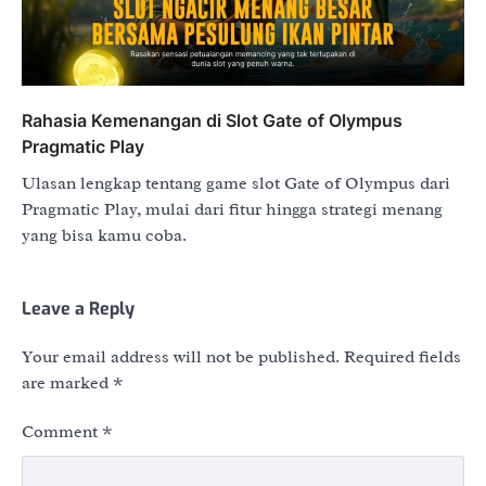
Rahasia Kemenangan di Slot Gate of Olympus
Pragmatic Play
Ulasan lengkap tentang game slot Gate of Olympus dari
Pragmatic Play, mulai dari fitur hingga strategi menang
yang bisa kamu coba.
Leave a Reply
Your email address will not be published.
Required fields
are marked
*
Comment
*