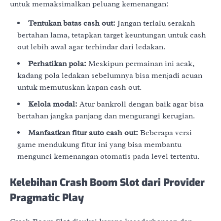
untuk memaksimalkan peluang kemenangan:
Tentukan batas cash out:
Jangan terlalu serakah
bertahan lama, tetapkan target keuntungan untuk cash
out lebih awal agar terhindar dari ledakan.
Perhatikan pola:
Meskipun permainan ini acak,
kadang pola ledakan sebelumnya bisa menjadi acuan
untuk memutuskan kapan cash out.
Kelola modal:
Atur bankroll dengan baik agar bisa
bertahan jangka panjang dan mengurangi kerugian.
Manfaatkan fitur auto cash out:
Beberapa versi
game mendukung fitur ini yang bisa membantu
mengunci kemenangan otomatis pada level tertentu.
Kelebihan Crash Boom Slot dari Provider
Pragmatic Play