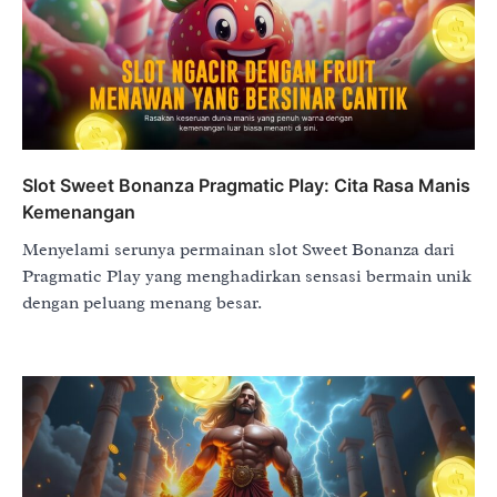
Slot Sweet Bonanza Pragmatic Play: Cita Rasa Manis
Kemenangan
Menyelami serunya permainan slot Sweet Bonanza dari
Pragmatic Play yang menghadirkan sensasi bermain unik
dengan peluang menang besar.