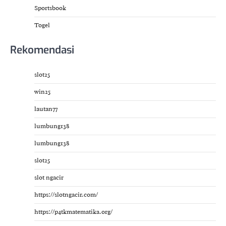
Sportsbook
Togel
Rekomendasi
slot25
win25
lautan77
lumbung138
lumbung138
slot25
slot ngacir
https://slotngacir.com/
https://p4tkmatematika.org/