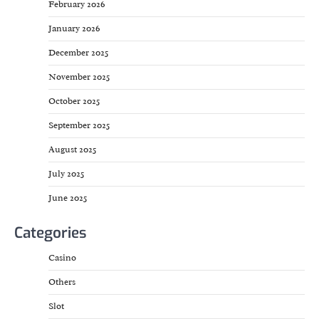
February 2026
January 2026
December 2025
November 2025
October 2025
September 2025
August 2025
July 2025
June 2025
Categories
Casino
Others
Slot