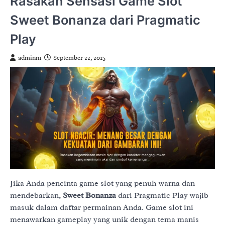
Rasakan Sensasi Game Slot
Sweet Bonanza dari Pragmatic
Play
adminn1
September 22, 2025
Jika Anda pencinta game slot yang penuh warna dan
mendebarkan,
Sweet Bonanza
dari Pragmatic Play wajib
masuk dalam daftar permainan Anda. Game slot ini
menawarkan gameplay yang unik dengan tema manis