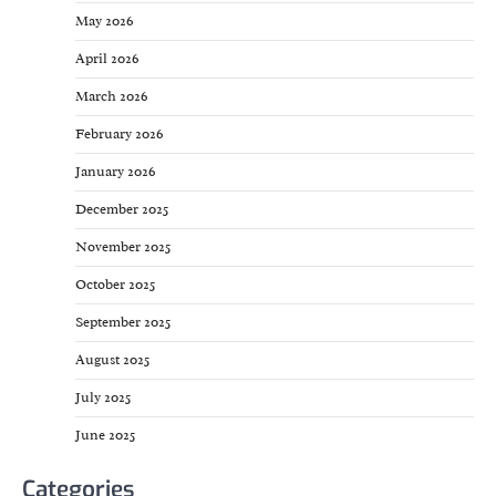
May 2026
April 2026
March 2026
February 2026
January 2026
December 2025
November 2025
October 2025
September 2025
August 2025
July 2025
June 2025
Categories