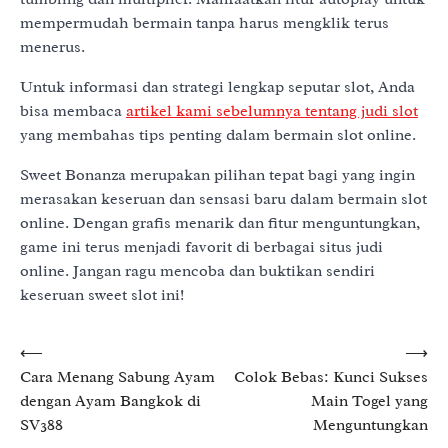
mempermudah bermain tanpa harus mengklik terus
menerus.
Untuk informasi dan strategi lengkap seputar slot, Anda
bisa membaca
artikel kami sebelumnya tentang judi slot
yang membahas tips penting dalam bermain slot online.
Sweet Bonanza merupakan pilihan tepat bagi yang ingin
merasakan keseruan dan sensasi baru dalam bermain slot
online. Dengan grafis menarik dan fitur menguntungkan,
game ini terus menjadi favorit di berbagai situs judi
online. Jangan ragu mencoba dan buktikan sendiri
keseruan sweet slot ini!
Post
⟵
⟶
Cara Menang Sabung Ayam
Colok Bebas: Kunci Sukses
navigation
dengan Ayam Bangkok di
Main Togel yang
SV388
Menguntungkan