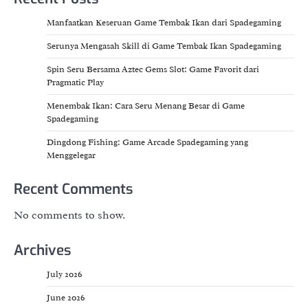
Manfaatkan Keseruan Game Tembak Ikan dari Spadegaming
Serunya Mengasah Skill di Game Tembak Ikan Spadegaming
Spin Seru Bersama Aztec Gems Slot: Game Favorit dari
Pragmatic Play
Menembak Ikan: Cara Seru Menang Besar di Game
Spadegaming
Dingdong Fishing: Game Arcade Spadegaming yang
Menggelegar
Recent Comments
No comments to show.
Archives
July 2026
June 2026