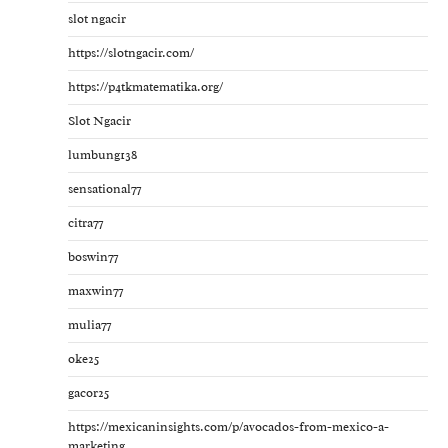
slot ngacir
https://slotngacir.com/
https://p4tkmatematika.org/
Slot Ngacir
lumbung138
sensational77
citra77
boswin77
maxwin77
mulia77
oke25
gacor25
https://mexicaninsights.com/p/avocados-from-mexico-a-
marketing