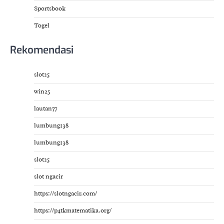
Sportsbook
Togel
Rekomendasi
slot25
win25
lautan77
lumbung138
lumbung138
slot25
slot ngacir
https://slotngacir.com/
https://p4tkmatematika.org/