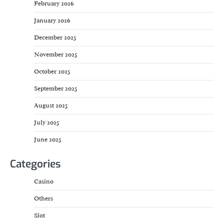
February 2026
January 2026
December 2025
November 2025
October 2025
September 2025
August 2025
July 2025
June 2025
Categories
Casino
Others
Slot