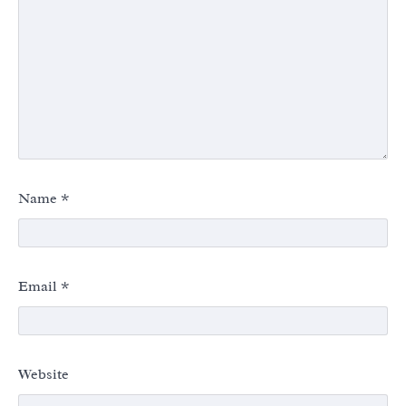
Name
*
Email
*
Website