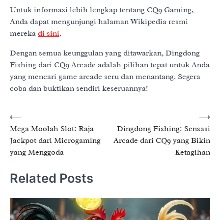
Untuk informasi lebih lengkap tentang CQ9 Gaming,
Anda dapat mengunjungi halaman Wikipedia resmi
mereka
di sini
.
Dengan semua keunggulan yang ditawarkan, Dingdong
Fishing dari CQ9 Arcade adalah pilihan tepat untuk Anda
yang mencari game arcade seru dan menantang. Segera
coba dan buktikan sendiri keseruannya!
Post
⟵
⟶
Mega Moolah Slot: Raja
Dingdong Fishing: Sensasi
navigation
Jackpot dari Microgaming
Arcade dari CQ9 yang Bikin
yang Menggoda
Ketagihan
Related Posts