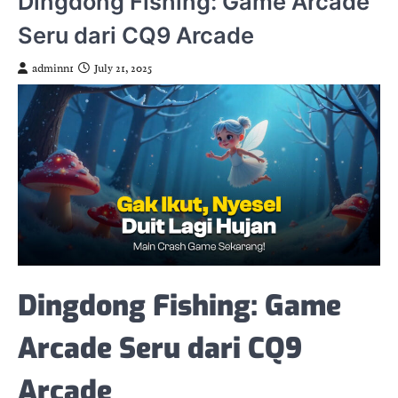
Dingdong Fishing: Game Arcade
Seru dari CQ9 Arcade
adminn1
July 21, 2025
Dingdong Fishing: Game
Arcade Seru dari CQ9
Arcade