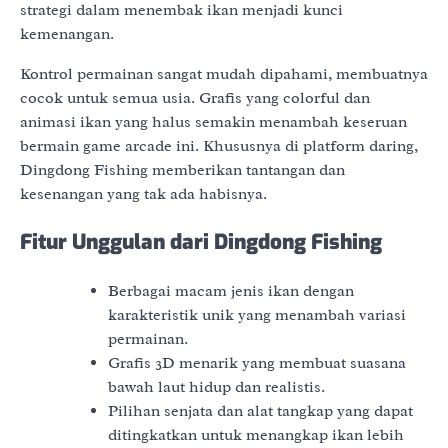
strategi dalam menembak ikan menjadi kunci
kemenangan.
Kontrol permainan sangat mudah dipahami, membuatnya
cocok untuk semua usia. Grafis yang colorful dan
animasi ikan yang halus semakin menambah keseruan
bermain game arcade ini. Khususnya di platform daring,
Dingdong Fishing memberikan tantangan dan
kesenangan yang tak ada habisnya.
Fitur Unggulan dari Dingdong Fishing
Berbagai macam jenis ikan dengan
karakteristik unik yang menambah variasi
permainan.
Grafis 3D menarik yang membuat suasana
bawah laut hidup dan realistis.
Pilihan senjata dan alat tangkap yang dapat
ditingkatkan untuk menangkap ikan lebih