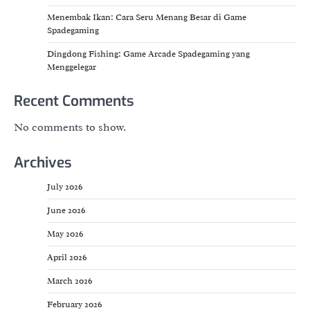
Menembak Ikan: Cara Seru Menang Besar di Game
Spadegaming
Dingdong Fishing: Game Arcade Spadegaming yang
Menggelegar
Recent Comments
No comments to show.
Archives
July 2026
June 2026
May 2026
April 2026
March 2026
February 2026