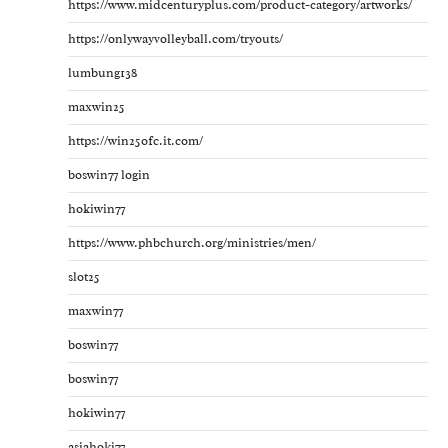
https://www.midcenturyplus.com/product-category/artworks/
https://onlywayvolleyball.com/tryouts/
lumbung138
maxwin25
https://win25ofc.it.com/
boswin77 login
hokiwin77
https://www.phbchurch.org/ministries/men/
slot25
maxwin77
boswin77
boswin77
hokiwin77
asiahoki77