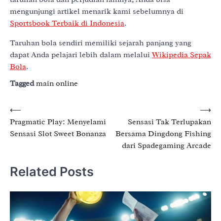
mengunjungi artikel menarik kami sebelumnya di
Sportsbook Terbaik di Indonesia
.
Taruhan bola sendiri memiliki sejarah panjang yang
dapat Anda pelajari lebih dalam melalui
Wikipedia Sepak
Bola
.
Tagged
main online
Post
⟵
⟶
Pragmatic Play: Menyelami
Sensasi Tak Terlupakan
navigation
Sensasi Slot Sweet Bonanza
Bersama Dingdong Fishing
dari Spadegaming Arcade
Related Posts