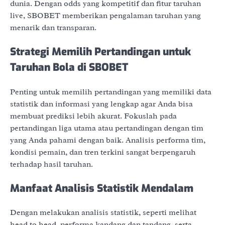
dunia. Dengan odds yang kompetitif dan fitur taruhan
live, SBOBET memberikan pengalaman taruhan yang
menarik dan transparan.
Strategi Memilih Pertandingan untuk
Taruhan Bola di SBOBET
Penting untuk memilih pertandingan yang memiliki data
statistik dan informasi yang lengkap agar Anda bisa
membuat prediksi lebih akurat. Fokuslah pada
pertandingan liga utama atau pertandingan dengan tim
yang Anda pahami dengan baik. Analisis performa tim,
kondisi pemain, dan tren terkini sangat berpengaruh
terhadap hasil taruhan.
Manfaat Analisis Statistik Mendalam
Dengan melakukan analisis statistik, seperti melihat
head to head, performa kandang dan tandang, serta