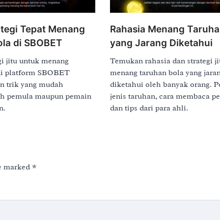
tegi Tepat Menang
Rahasia Menang Taruha
ola di SBOBET
yang Jarang Diketahui
egi jitu untuk menang
Temukan rahasia dan strategi ji
 di platform SBOBET
menang taruhan bola yang jara
an trik yang mudah
diketahui oleh banyak orang. Pe
leh pemula maupun pemain
jenis taruhan, cara membaca pe
n.
dan tips dari para ahli.
re marked
*