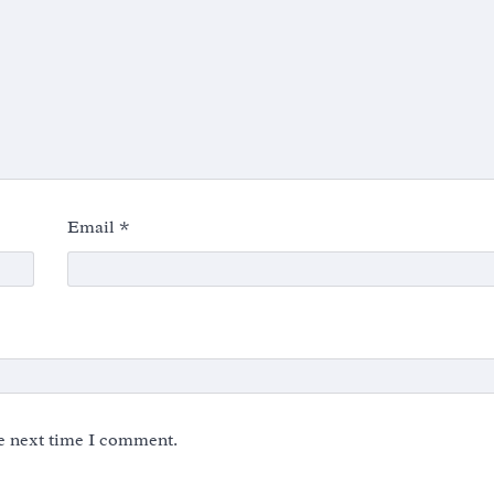
Email
*
he next time I comment.