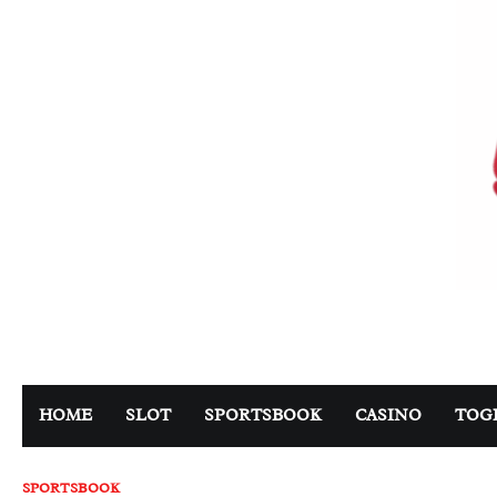
Skip
to
content
HOME
SLOT
SPORTSBOOK
CASINO
TOG
SPORTSBOOK