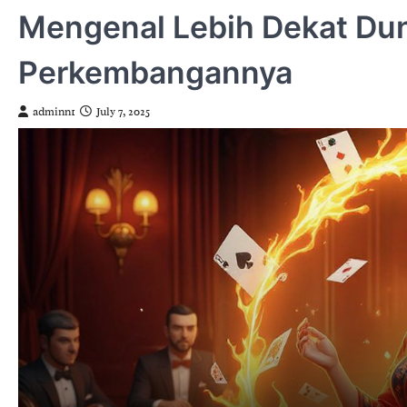
Mengenal Lebih Dekat Duni
Perkembangannya
adminn1
July 7, 2025