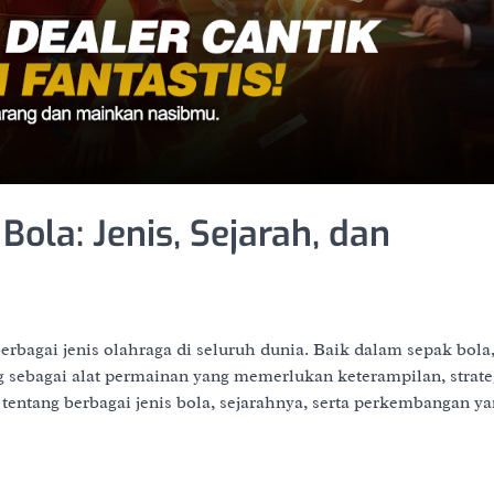
ola: Jenis, Sejarah, dan
erbagai jenis olahraga di seluruh dunia. Baik dalam sepak bola
ng sebagai alat permainan yang memerlukan keterampilan, strate
tentang berbagai jenis bola, sejarahnya, serta perkembangan ya