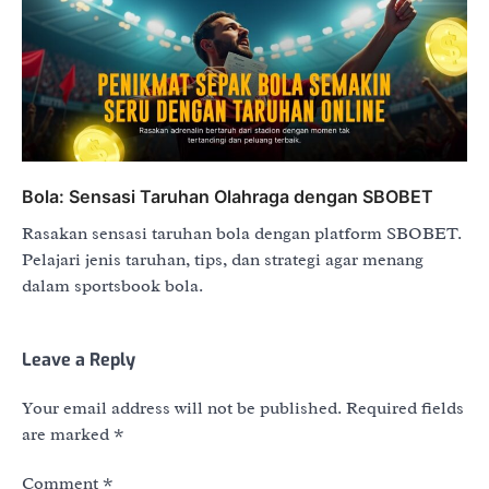
Bola: Sensasi Taruhan Olahraga dengan SBOBET
Rasakan sensasi taruhan bola dengan platform SBOBET.
Pelajari jenis taruhan, tips, dan strategi agar menang
dalam sportsbook bola.
Leave a Reply
Your email address will not be published.
Required fields
are marked
*
Comment
*