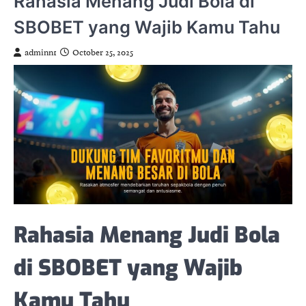
Rahasia Menang Judi Bola di
SBOBET yang Wajib Kamu Tahu
adminn1
October 25, 2025
Rahasia Menang Judi Bola
di SBOBET yang Wajib
Kamu Tahu