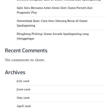
Spin Seru Bersama Aztec Gems Slot: Game Favorit dari
Pragmatic Play
Menembak Ikan: Cara Seru Menang Besar di Game
Spadegaming
Dingdong Fishing: Game Arcade Spadegaming yang
Menggelegar
Recent Comments
No comments to show.
Archives
July 2026
June 2026
May 2026
April 2026