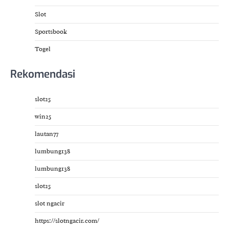
Slot
Sportsbook
Togel
Rekomendasi
slot25
win25
lautan77
lumbung138
lumbung138
slot25
slot ngacir
https://slotngacir.com/