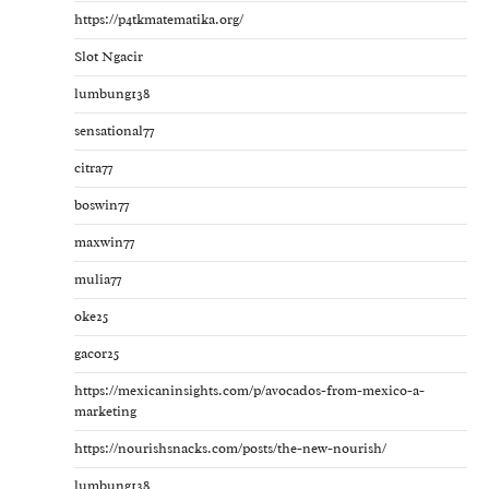
https://p4tkmatematika.org/
Slot Ngacir
lumbung138
sensational77
citra77
boswin77
maxwin77
mulia77
oke25
gacor25
https://mexicaninsights.com/p/avocados-from-mexico-a-
marketing
https://nourishsnacks.com/posts/the-new-nourish/
lumbung138