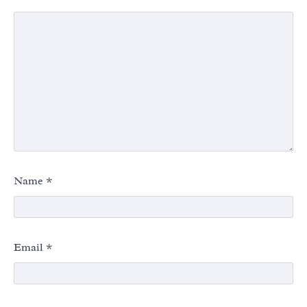
Name
*
Email
*