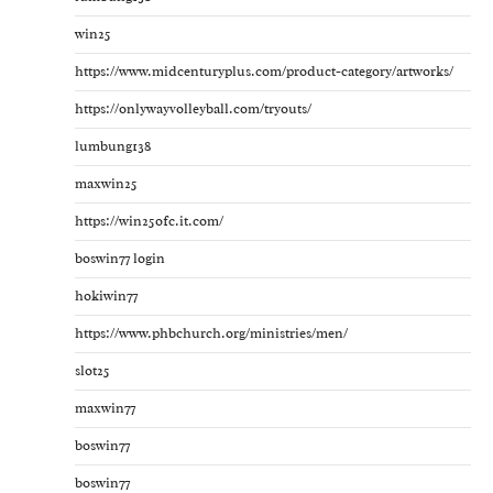
win25
https://www.midcenturyplus.com/product-category/artworks/
https://onlywayvolleyball.com/tryouts/
lumbung138
maxwin25
https://win25ofc.it.com/
boswin77 login
hokiwin77
https://www.phbchurch.org/ministries/men/
slot25
maxwin77
boswin77
boswin77