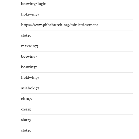
boswin77 login
hokiwin77
https://www.phbchurch.org/ministries/men/
slot25
maxwin77
boswin77
boswin77
hokiwin77
asiahoki77
citra77
oke25
slot25
slot25