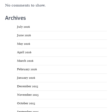
No comments to show.
Archives
July 2026
June 2026
May 2026
April 2026
March 2026
February 2026
January 2026
December 2025
November 2025
October 2025
September 2025