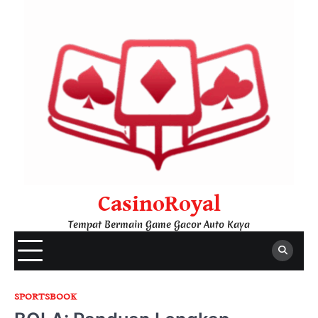
Skip
to
content
CasinoRoyal
Tempat Bermain Game Gacor Auto Kaya
SPORTSBOOK