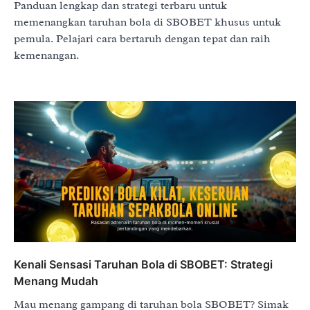
Panduan lengkap dan strategi terbaru untuk
memenangkan taruhan bola di SBOBET khusus untuk
pemula. Pelajari cara bertaruh dengan tepat dan raih
kemenangan.
Kenali Sensasi Taruhan Bola di SBOBET: Strategi
Menang Mudah
Mau menang gampang di taruhan bola SBOBET? Simak