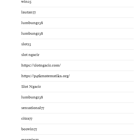
win25
lautan77
lumbung138
lumbung138
slot25
slot ngacir
https://slotngacir.com/
https://p4tkmatematika.org/
Slot Ngacir
lumbung138
sensational77
citra77
boswin77
maxwin77