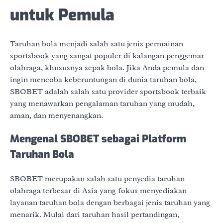
untuk Pemula
Taruhan bola menjadi salah satu jenis permainan
sportsbook yang sangat populer di kalangan penggemar
olahraga, khususnya sepak bola. Jika Anda pemula dan
ingin mencoba keberuntungan di dunia taruhan bola,
SBOBET adalah salah satu provider sportsbook terbaik
yang menawarkan pengalaman taruhan yang mudah,
aman, dan menyenangkan.
Mengenal SBOBET sebagai Platform
Taruhan Bola
SBOBET merupakan salah satu penyedia taruhan
olahraga terbesar di Asia yang fokus menyediakan
layanan taruhan bola dengan berbagai jenis taruhan yang
menarik. Mulai dari taruhan hasil pertandingan,