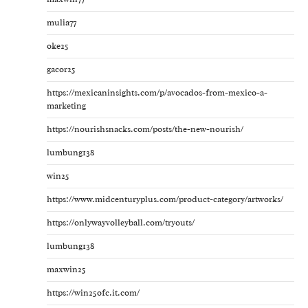
mulia77
oke25
gacor25
https://mexicaninsights.com/p/avocados-from-mexico-a-
marketing
https://nourishsnacks.com/posts/the-new-nourish/
lumbung138
win25
https://www.midcenturyplus.com/product-category/artworks/
https://onlywayvolleyball.com/tryouts/
lumbung138
maxwin25
https://win25ofc.it.com/