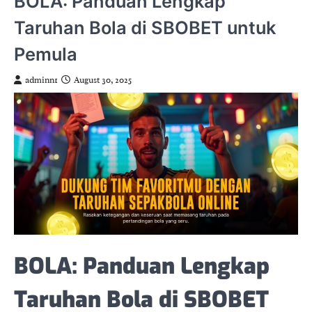
BOLA: Panduan Lengkap
Taruhan Bola di SBOBET untuk
Pemula
adminn1
August 30, 2025
BOLA: Panduan Lengkap
Taruhan Bola di SBOBET