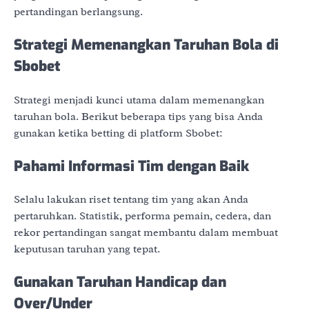
pertandingan berlangsung.
Strategi Memenangkan Taruhan Bola di
Sbobet
Strategi menjadi kunci utama dalam memenangkan
taruhan bola. Berikut beberapa tips yang bisa Anda
gunakan ketika betting di platform Sbobet:
Pahami Informasi Tim dengan Baik
Selalu lakukan riset tentang tim yang akan Anda
pertaruhkan. Statistik, performa pemain, cedera, dan
rekor pertandingan sangat membantu dalam membuat
keputusan taruhan yang tepat.
Gunakan Taruhan Handicap dan
Over/Under