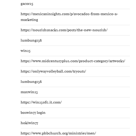
gacor25
https://mexicaninsights.com/p/avocados-from-mexico-a-
marketing
https://nourishsnacks.com/posts/the-new-nourish/
lumbung138
win25
https://www.midcenturyplus.com/product-category/artworks/
https://onlywayvolleyball.com/tryouts/
lumbung138
maxwin25
https://win25ofc.it.com/
boswin77 login
hokiwin77
https://www.phbchurch.org/ministries/men/