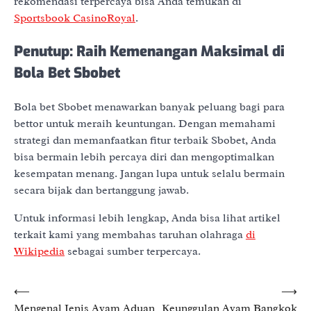
rekomendasi terpercaya bisa Anda temukan di
Sportsbook CasinoRoyal
.
Penutup: Raih Kemenangan Maksimal di
Bola Bet Sbobet
Bola bet Sbobet menawarkan banyak peluang bagi para
bettor untuk meraih keuntungan. Dengan memahami
strategi dan memanfaatkan fitur terbaik Sbobet, Anda
bisa bermain lebih percaya diri dan mengoptimalkan
kesempatan menang. Jangan lupa untuk selalu bermain
secara bijak dan bertanggung jawab.
Untuk informasi lebih lengkap, Anda bisa lihat artikel
terkait kami yang membahas taruhan olahraga
di
Wikipedia
sebagai sumber terpercaya.
Post
⟵
⟶
Mengenal Jenis Ayam Aduan
Keunggulan Ayam Bangkok