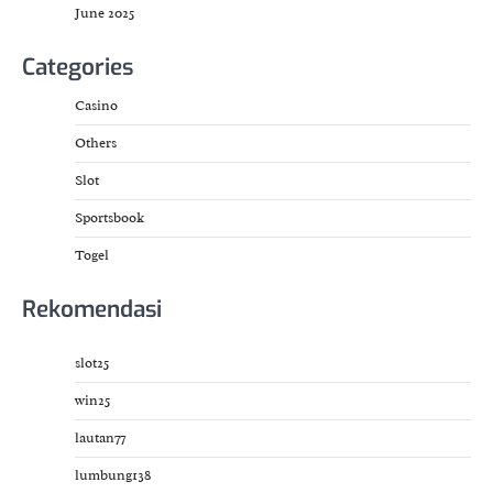
June 2025
Categories
Casino
Others
Slot
Sportsbook
Togel
Rekomendasi
slot25
win25
lautan77
lumbung138