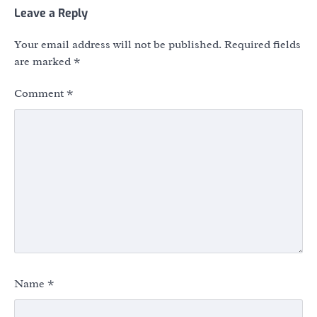
Leave a Reply
Your email address will not be published.
Required fields
are marked
*
Comment
*
Name
*