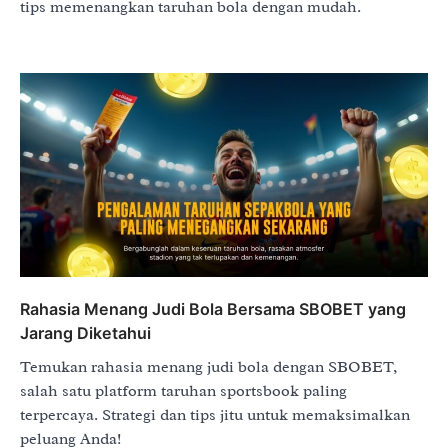
tips memenangkan taruhan bola dengan mudah.
Rahasia Menang Judi Bola Bersama SBOBET yang
Jarang Diketahui
Temukan rahasia menang judi bola dengan SBOBET,
salah satu platform taruhan sportsbook paling
terpercaya. Strategi dan tips jitu untuk memaksimalkan
peluang Anda!