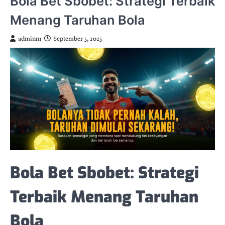
Bola Bet Sbobet: Strategi Terbaik
Menang Taruhan Bola
adminn1
September 5, 2025
Bola Bet Sbobet: Strategi
Terbaik Menang Taruhan
Bola