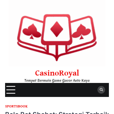
Skip
to
content
CasinoRoyal
Tempat Bermain Game Gacor Auto Kaya
SPORTSBOOK