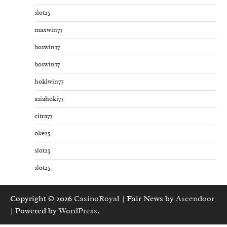
slot25
maxwin77
boswin77
boswin77
hokiwin77
asiahoki77
citra77
oke25
slot25
slot25
Copyright © 2026
CasinoRoyal
| Fair News by
Ascendoor
| Powered by
WordPress
.