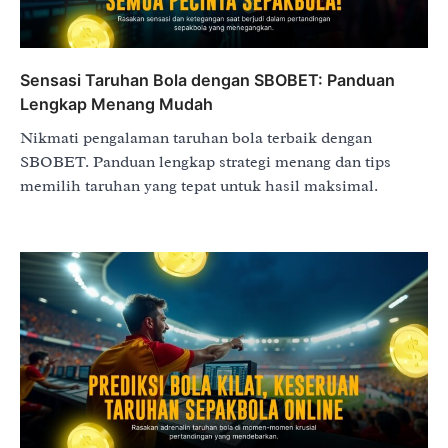
Sensasi Taruhan Bola dengan SBOBET: Panduan
Lengkap Menang Mudah
Nikmati pengalaman taruhan bola terbaik dengan
SBOBET. Panduan lengkap strategi menang dan tips
memilih taruhan yang tepat untuk hasil maksimal.