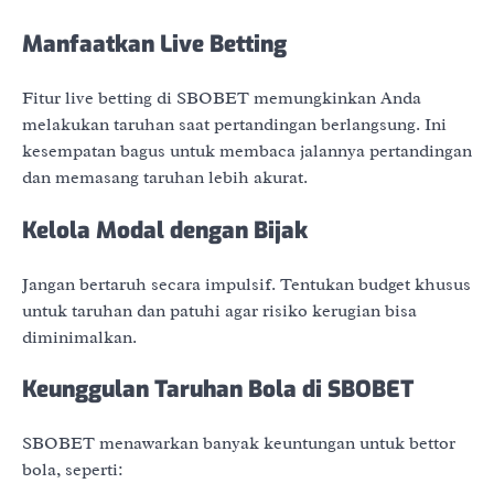
Manfaatkan Live Betting
Fitur live betting di SBOBET memungkinkan Anda
melakukan taruhan saat pertandingan berlangsung. Ini
kesempatan bagus untuk membaca jalannya pertandingan
dan memasang taruhan lebih akurat.
Kelola Modal dengan Bijak
Jangan bertaruh secara impulsif. Tentukan budget khusus
untuk taruhan dan patuhi agar risiko kerugian bisa
diminimalkan.
Keunggulan Taruhan Bola di SBOBET
SBOBET menawarkan banyak keuntungan untuk bettor
bola, seperti: