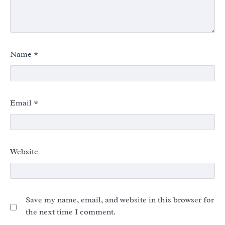
Name
*
Email
*
Website
Save my name, email, and website in this browser for
the next time I comment.