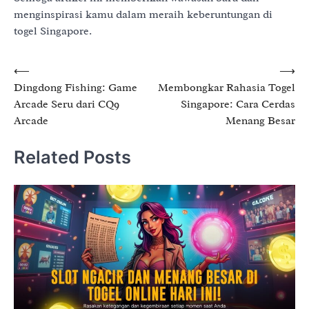
menginspirasi kamu dalam meraih keberuntungan di
togel Singapore.
Post
⟵
⟶
Dingdong Fishing: Game
Membongkar Rahasia Togel
navigation
Arcade Seru dari CQ9
Singapore: Cara Cerdas
Arcade
Menang Besar
Related Posts