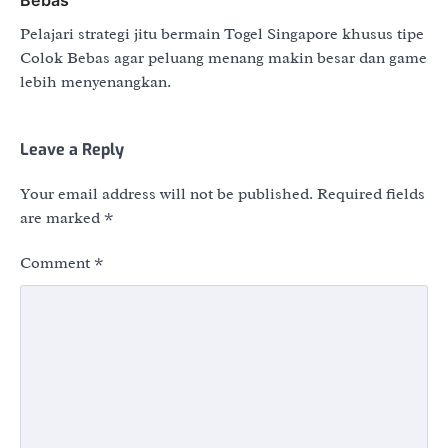
Bebas
Pelajari strategi jitu bermain Togel Singapore khusus tipe
Colok Bebas agar peluang menang makin besar dan game
lebih menyenangkan.
Leave a Reply
Your email address will not be published.
Required fields
are marked
*
Comment
*