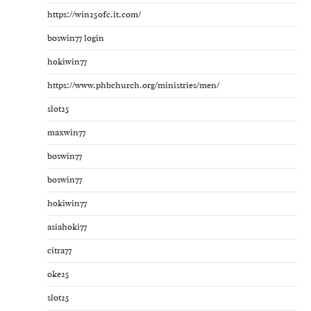
https://win25ofc.it.com/
boswin77 login
hokiwin77
https://www.phbchurch.org/ministries/men/
slot25
maxwin77
boswin77
boswin77
hokiwin77
asiahoki77
citra77
oke25
slot25