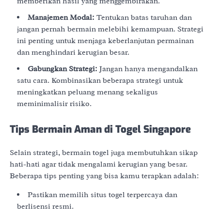
memberikan hasil yang menggembirakan.
Manajemen Modal:
Tentukan batas taruhan dan
jangan pernah bermain melebihi kemampuan. Strategi
ini penting untuk menjaga keberlanjutan permainan
dan menghindari kerugian besar.
Gabungkan Strategi:
Jangan hanya mengandalkan
satu cara. Kombinasikan beberapa strategi untuk
meningkatkan peluang menang sekaligus
meminimalisir risiko.
Tips Bermain Aman di Togel Singapore
Selain strategi, bermain togel juga membutuhkan sikap
hati-hati agar tidak mengalami kerugian yang besar.
Beberapa tips penting yang bisa kamu terapkan adalah:
Pastikan memilih situs togel terpercaya dan
berlisensi resmi.