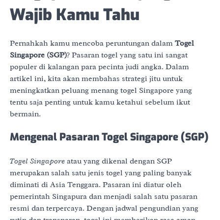
Wajib Kamu Tahu
Pernahkah kamu mencoba peruntungan dalam
Togel
Singapore (SGP)
? Pasaran togel yang satu ini sangat
populer di kalangan para pecinta judi angka. Dalam
artikel ini, kita akan membahas strategi jitu untuk
meningkatkan peluang menang togel Singapore yang
tentu saja penting untuk kamu ketahui sebelum ikut
bermain.
Mengenal Pasaran Togel Singapore (SGP)
Togel Singapore
atau yang dikenal dengan SGP
merupakan salah satu jenis togel yang paling banyak
diminati di Asia Tenggara. Pasaran ini diatur oleh
pemerintah Singapura dan menjadi salah satu pasaran
resmi dan terpercaya. Dengan jadwal pengundian yang