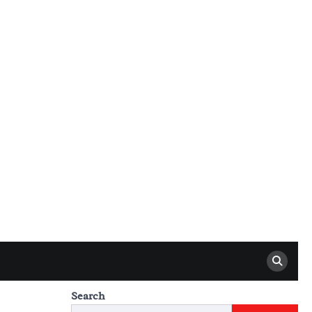
Search