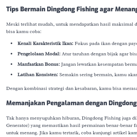
Tips Bermain Dingdong Fishing agar Menan
Meski terlihat mudah, untuk mendapatkan hasil maksimal da
bisa kamu coba:
Kenali Karakteristik Ikan:
Fokus pada ikan dengan payo
Pengelolaan Modal:
Atur taruhan dengan bijak agar bi
Manfaatkan Bonus:
Jangan lewatkan kesempatan berma
Latihan Konsisten:
Semakin sering bermain, kamu akan
Dengan kombinasi strategi dan kesabaran, kamu bisa mera
Memanjakan Pengalaman dengan Dingdong 
Tak hanya menyuguhkan hiburan, Dingdong Fishing juga d
Generator) yang memastikan hasil permainan benar-benar f
untuk menang. Jika kamu tertarik, coba kunjungi artikel k