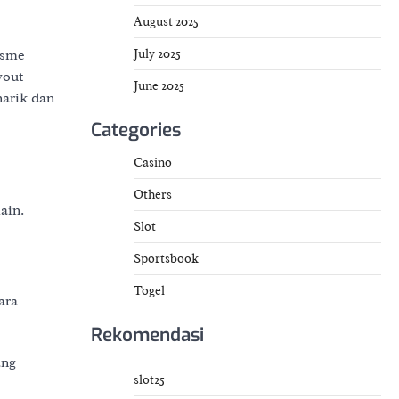
August 2025
July 2025
isme
yout
June 2025
arik dan
Categories
Casino
Others
ain.
Slot
Sportsbook
Togel
ara
Rekomendasi
ang
slot25