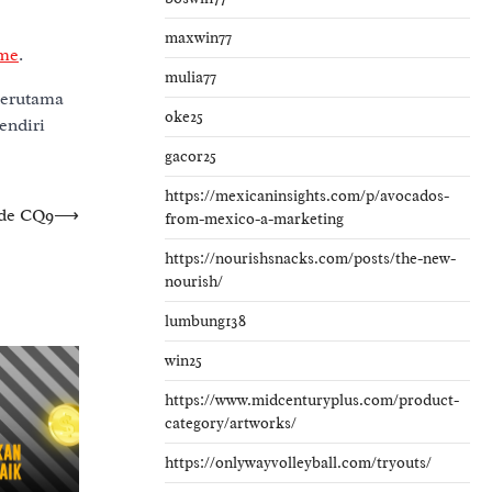
maxwin77
ame
.
mulia77
terutama
oke25
endiri
gacor25
https://mexicaninsights.com/p/avocados-
ade CQ9
⟶
from-mexico-a-marketing
https://nourishsnacks.com/posts/the-new-
nourish/
lumbung138
win25
https://www.midcenturyplus.com/product-
category/artworks/
https://onlywayvolleyball.com/tryouts/