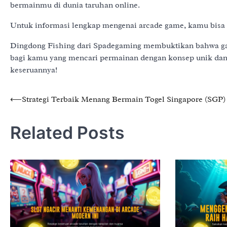
bermainmu di dunia taruhan online.
Untuk informasi lengkap mengenai arcade game, kamu bisa 
Dingdong Fishing dari Spadegaming membuktikan bahwa game
bagi kamu yang mencari permainan dengan konsep unik dan p
keseruannya!
Post
⟵
Strategi Terbaik Menang Bermain Togel Singapore (SGP)
navigation
Related Posts