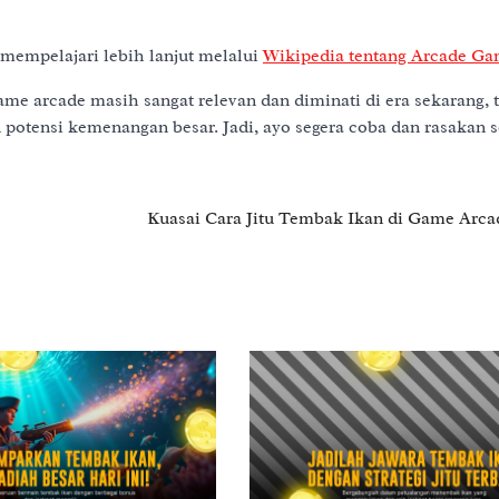
mempelajari lebih lanjut melalui
Wikipedia tentang Arcade G
 arcade masih sangat relevan dan diminati di era sekarang, 
otensi kemenangan besar. Jadi, ayo segera coba dan rasakan s
Kuasai Cara Jitu Tembak Ikan di Game Arc