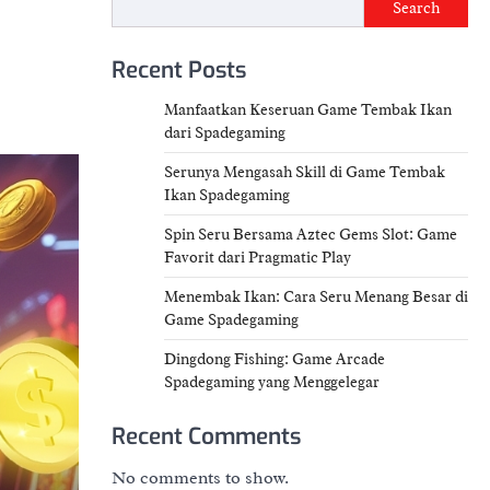
Search
Recent Posts
Manfaatkan Keseruan Game Tembak Ikan
dari Spadegaming
Serunya Mengasah Skill di Game Tembak
Ikan Spadegaming
Spin Seru Bersama Aztec Gems Slot: Game
Favorit dari Pragmatic Play
Menembak Ikan: Cara Seru Menang Besar di
Game Spadegaming
Dingdong Fishing: Game Arcade
Spadegaming yang Menggelegar
Recent Comments
No comments to show.