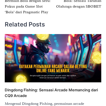
Bermain Bola dengan Seru:
Bola: Sensasi Taruhan
navigation
Fokus pada Game Slot
Olahraga dengan SBOBET
‘Bola’ dari Pragmatic Play
Related Posts
Dingdong Fishing: Sensasi Arcade Memancing dari
CQ9 Arcade
Mengenal Dingdong Fishing, permainan arcade