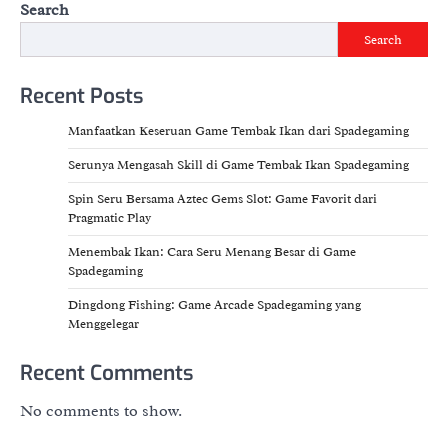
Search
Search
Recent Posts
Manfaatkan Keseruan Game Tembak Ikan dari Spadegaming
Serunya Mengasah Skill di Game Tembak Ikan Spadegaming
Spin Seru Bersama Aztec Gems Slot: Game Favorit dari
Pragmatic Play
Menembak Ikan: Cara Seru Menang Besar di Game
Spadegaming
Dingdong Fishing: Game Arcade Spadegaming yang
Menggelegar
Recent Comments
No comments to show.