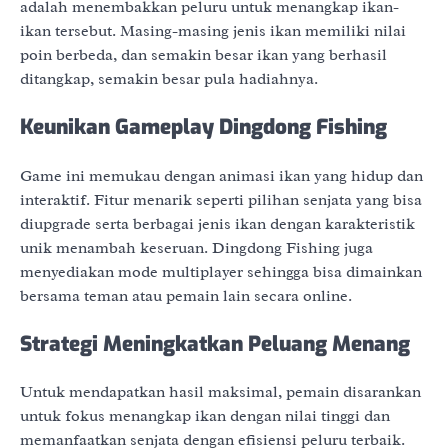
adalah menembakkan peluru untuk menangkap ikan-
ikan tersebut. Masing-masing jenis ikan memiliki nilai
poin berbeda, dan semakin besar ikan yang berhasil
ditangkap, semakin besar pula hadiahnya.
Keunikan Gameplay Dingdong Fishing
Game ini memukau dengan animasi ikan yang hidup dan
interaktif. Fitur menarik seperti pilihan senjata yang bisa
diupgrade serta berbagai jenis ikan dengan karakteristik
unik menambah keseruan. Dingdong Fishing juga
menyediakan mode multiplayer sehingga bisa dimainkan
bersama teman atau pemain lain secara online.
Strategi Meningkatkan Peluang Menang
Untuk mendapatkan hasil maksimal, pemain disarankan
untuk fokus menangkap ikan dengan nilai tinggi dan
memanfaatkan senjata dengan efisiensi peluru terbaik.