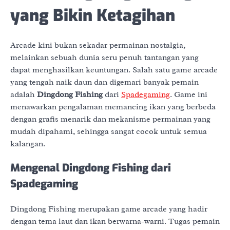
yang Bikin Ketagihan
Arcade kini bukan sekadar permainan nostalgia,
melainkan sebuah dunia seru penuh tantangan yang
dapat menghasilkan keuntungan. Salah satu game arcade
yang tengah naik daun dan digemari banyak pemain
adalah
Dingdong Fishing
dari
Spadegaming
. Game ini
menawarkan pengalaman memancing ikan yang berbeda
dengan grafis menarik dan mekanisme permainan yang
mudah dipahami, sehingga sangat cocok untuk semua
kalangan.
Mengenal Dingdong Fishing dari
Spadegaming
Dingdong Fishing merupakan game arcade yang hadir
dengan tema laut dan ikan berwarna-warni. Tugas pemain