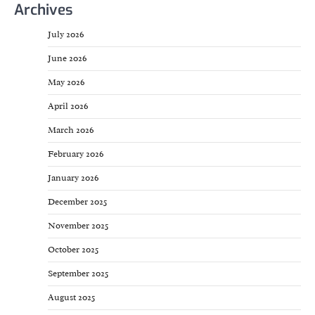
Archives
July 2026
June 2026
May 2026
April 2026
March 2026
February 2026
January 2026
December 2025
November 2025
October 2025
September 2025
August 2025