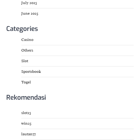
July 2025
June 2025
Categories
Casino
Others
Slot
Sportsbook
Togel
Rekomendasi
slot25
win25
lautan77