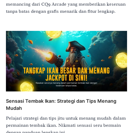
memancing dari CQ9 Arcade yang memberikan keseruan
tanpa batas dengan grafis menarik dan fitur lengkap.
Sensasi Tembak Ikan: Strategi dan Tips Menang
Mudah
Pelajari strategi dan tips jitu untuk menang mudah dalam
permainan tembak ikan. Nikmati sensasi seru bermain
dengan panduan lengkap ini.