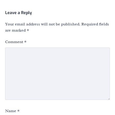
Leave a Reply
Your email address will not be published.
Required fields
are marked
*
Comment
*
Name
*