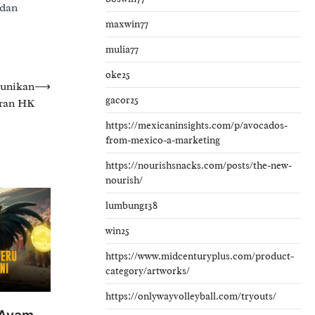
 dan
maxwin77
mulia77
oke25
eunikan
⟶
gacor25
ran HK
https://mexicaninsights.com/p/avocados-
from-mexico-a-marketing
https://nourishsnacks.com/posts/the-new-
nourish/
lumbung138
win25
https://www.midcenturyplus.com/product-
category/artworks/
https://onlywayvolleyball.com/tryouts/