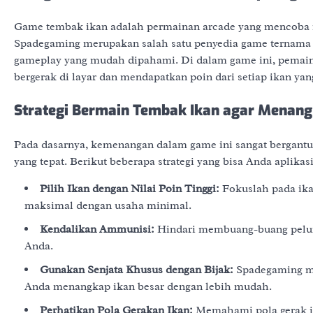
Game tembak ikan adalah permainan arcade yang mencoba mere
Spadegaming merupakan salah satu penyedia game ternam
gameplay yang mudah dipahami. Di dalam game ini, pemai
bergerak di layar dan mendapatkan poin dari setiap ikan ya
Strategi Bermain Tembak Ikan agar Menang
Pada dasarnya, kemenangan dalam game ini sangat bergan
yang tepat. Berikut beberapa strategi yang bisa Anda aplikas
Pilih Ikan dengan Nilai Poin Tinggi:
Fokuslah pada ika
maksimal dengan usaha minimal.
Kendalikan Ammunisi:
Hindari membuang-buang peluru
Anda.
Gunakan Senjata Khusus dengan Bijak:
Spadegaming me
Anda menangkap ikan besar dengan lebih mudah.
Perhatikan Pola Gerakan Ikan:
Memahami pola gerak i