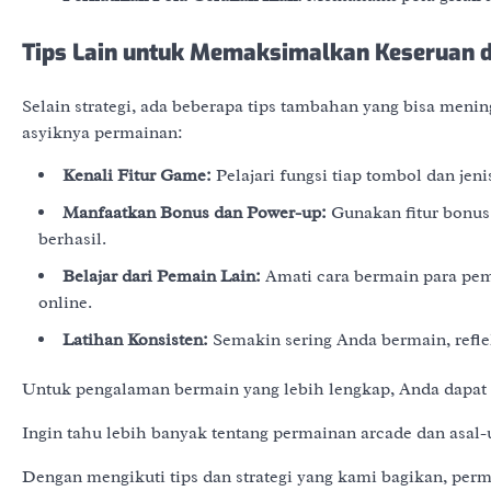
Tips Lain untuk Memaksimalkan Keseruan
Selain strategi, ada beberapa tips tambahan yang bisa me
asyiknya permainan:
Kenali Fitur Game:
Pelajari fungsi tiap tombol dan jeni
Manfaatkan Bonus dan Power-up:
Gunakan fitur bonus
berhasil.
Belajar dari Pemain Lain:
Amati cara bermain para pema
online.
Latihan Konsisten:
Semakin sering Anda bermain, reflek
Untuk pengalaman bermain yang lebih lengkap, Anda dapat 
Ingin tahu lebih banyak tentang permainan arcade dan asal
Dengan mengikuti tips dan strategi yang kami bagikan, per