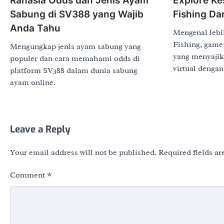
Rahasia Odds dan Jenis Ayam
Explore K
Sabung di SV388 yang Wajib
Fishing Da
Anda Tahu
Mengenal lebi
Fishing, game
Mengungkap jenis ayam sabung yang
yang menyaji
populer dan cara memahami odds di
virtual denga
platform SV388 dalam dunia sabung
ayam online.
Leave a Reply
Your email address will not be published.
Required fields a
Comment
*