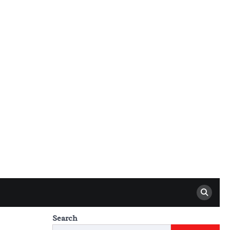
Search