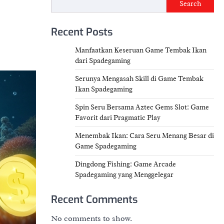
Search
Recent Posts
Manfaatkan Keseruan Game Tembak Ikan
dari Spadegaming
Serunya Mengasah Skill di Game Tembak
Ikan Spadegaming
Spin Seru Bersama Aztec Gems Slot: Game
Favorit dari Pragmatic Play
Menembak Ikan: Cara Seru Menang Besar di
Game Spadegaming
Dingdong Fishing: Game Arcade
Spadegaming yang Menggelegar
Recent Comments
No comments to show.