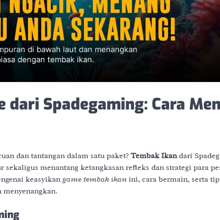
e dari Spadegaming: Cara Me
uan dan tantangan dalam satu paket?
Tembak Ikan
dari Spade
r sekaligus menantang ketangkasan refleks dan strategi para p
engenai keasyikan
game tembak ikan
ini, cara bermain, serta tip
n menyenangkan.
ming