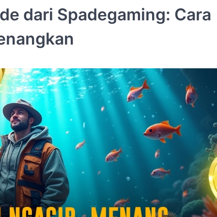
de dari Spadegaming: Cara
enangkan