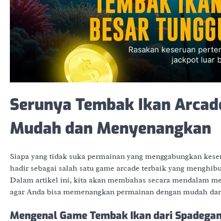
Serunya Tembak Ikan Arcad
Mudah dan Menyenangkan
Siapa yang tidak suka permainan yang menggabungkan keser
hadir sebagai salah satu game arcade terbaik yang menghibu
Dalam artikel ini, kita akan membahas secara mendalam m
agar Anda bisa memenangkan permainan dengan mudah da
Mengenal Game Tembak Ikan dari Spadega