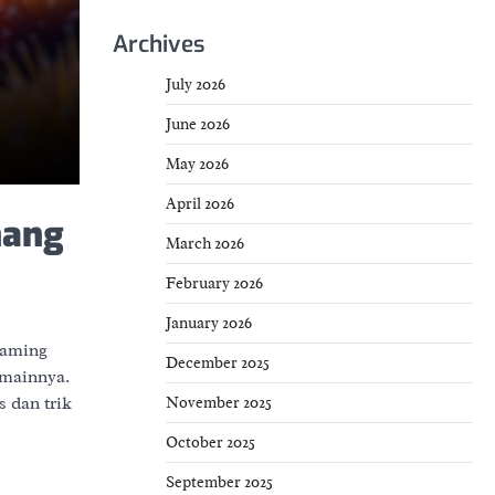
Archives
July 2026
June 2026
May 2026
April 2026
nang
March 2026
February 2026
January 2026
gaming
December 2025
emainnya.
November 2025
s dan trik
October 2025
September 2025