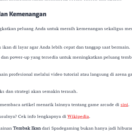
 dan Kemenangan
ningkatkan peluang Anda untuk meraih kemenangan sekaligus 
s ikan di layar agar Anda lebih cepat dan tanggap saat bermain.
 dan power-up yang tersedia untuk meningkatkan peluang tem
in profesional melalui video tutorial atau langsung di arena 
s dan strategi akan semakin terasah.
membaca artikel menarik lainnya tentang game arcade di
sini
.
-usulnya? Cek info lengkapnya di
Wikipedia
.
mainan
Tembak Ikan
dari Spadegaming bukan hanya jadi hiburan