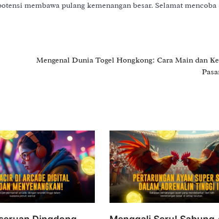
potensi membawa pulang kemenangan besar. Selamat mencoba
Mengenal Dunia Togel Hongkong: Cara Main dan K
Pasa