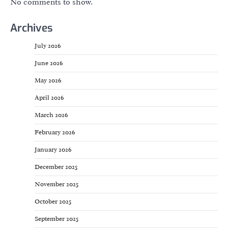
No comments to show.
Archives
July 2026
June 2026
May 2026
April 2026
March 2026
February 2026
January 2026
December 2025
November 2025
October 2025
September 2025