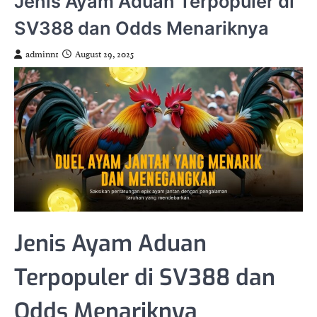
Jenis Ayam Aduan Terpopuler di
SV388 dan Odds Menariknya
adminn1
August 29, 2025
Jenis Ayam Aduan
Terpopuler di SV388 dan
Odds Menariknya