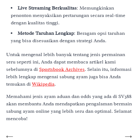
Live Streaming Berkualitas
: Memungkinkan
penonton menyaksikan pertarungan secara real-time
dengan kualitas tinggi.
Metode Taruhan Lengkap
: Beragam opsi taruhan
yang bisa disesuaikan dengan strategi Anda.
Untuk mengenal lebih banyak tentang jenis permainan
seru seperti ini, Anda dapat membaca artikel kami
sebelumnya di
Sportsbook Archives
. Selain itu, informasi
lebih lengkap mengenai sabung ayam juga bisa Anda
temukan di
Wikipedia
.
Memahami jenis ayam aduan dan odds yang ada di SV388
akan membantu Anda mendapatkan pengalaman bermain
sabung ayam online yang lebih seru dan optimal. Selamat
mencoba!
Post
⟵
⟶