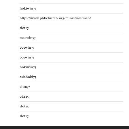
hokiwin77
https://www.phbchurch.org/ministries/men/
slot25
maxwin77
boswin77
boswin77
hokiwin77
asiahoki77
citra77
oke25
slot25
slot25