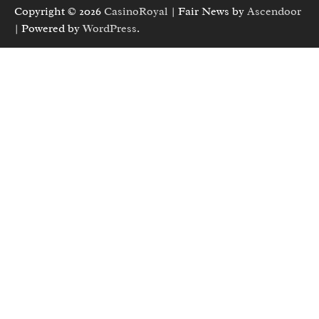
Copyright © 2026
CasinoRoyal
| Fair News by
Ascendoor
| Powered by
WordPress
.