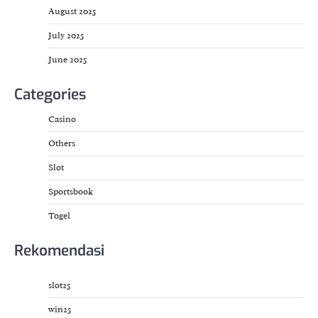
August 2025
July 2025
June 2025
Categories
Casino
Others
Slot
Sportsbook
Togel
Rekomendasi
slot25
win25