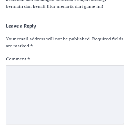
bermain dan kenali fitur menarik dari game ini!
Leave a Reply
Your email address will not be published.
Required fields
are marked
*
Comment
*