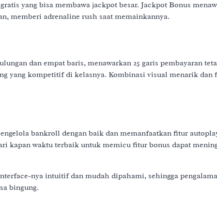
ratis yang bisa membawa jackpot besar. Jackpot Bonus mena
kan, memberi adrenaline rush saat memainkannya.
ulungan dan empat baris, menawarkan 25 garis pembayaran tet
g yang kompetitif di kelasnya. Kombinasi visual menarik dan f
gelola bankroll dengan baik dan memanfaatkan fitur autopla
ari kapan waktu terbaik untuk memicu fitur bonus dapat menin
nterface-nya intuitif dan mudah dipahami, sehingga pengalam
sa bingung.