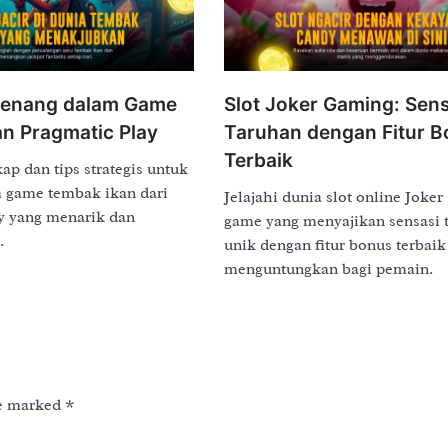
 Menang dalam Game
Slot Joker Gaming: Sens
n Pragmatic Play
Taruhan dengan Fitur 
Terbaik
p dan tips strategis untuk
 game tembak ikan dari
Jelajahi dunia slot online Joke
y yang menarik dan
game yang menyajikan sensasi 
.
unik dengan fitur bonus terbaik
menguntungkan bagi pemain.
re marked
*