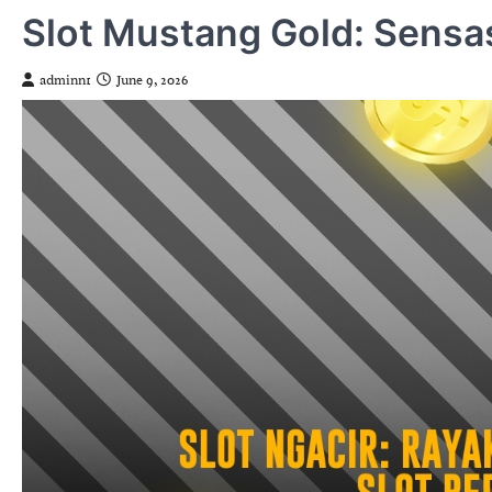
Slot Mustang Gold: Sensas
adminn1
June 9, 2026