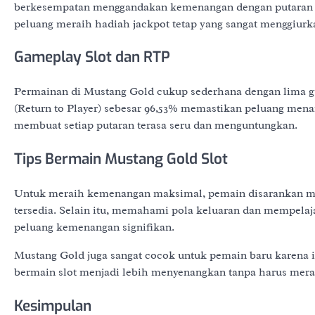
berkesempatan menggandakan kemenangan dengan putaran g
peluang meraih hadiah jackpot tetap yang sangat menggiur
Gameplay Slot dan RTP
Permainan di Mustang Gold cukup sederhana dengan lima g
(Return to Player) sebesar 96,53% memastikan peluang menan
membuat setiap putaran terasa seru dan menguntungkan.
Tips Bermain Mustang Gold Slot
Untuk meraih kemenangan maksimal, pemain disarankan men
tersedia. Selain itu, memahami pola keluaran dan mempelaj
peluang kemenangan signifikan.
Mustang Gold juga sangat cocok untuk pemain baru karena i
bermain slot menjadi lebih menyenangkan tanpa harus mera
Kesimpulan