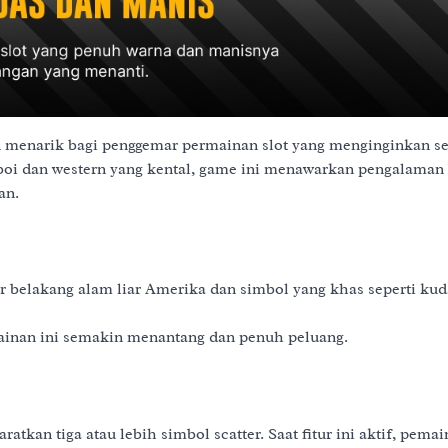
an menarik bagi penggemar permainan slot yang menginginkan se
boi dan western yang kental, game ini menawarkan pengalaman
an.
belakang alam liar Amerika dan simbol yang khas seperti kuda 
nan ini semakin menantang dan penuh peluang.
tkan tiga atau lebih simbol scatter. Saat fitur ini aktif, pemai