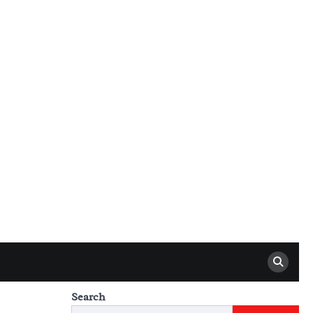
Search