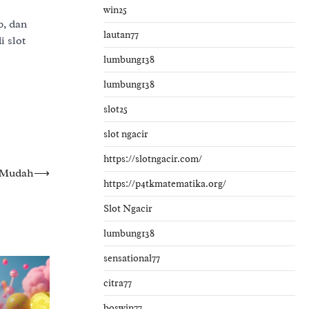
win25
p, dan
lautan77
i slot
lumbung138
lumbung138
slot25
slot ngacir
https://slotngacir.com/
g Mudah
⟶
https://p4tkmatematika.org/
Slot Ngacir
lumbung138
sensational77
citra77
boswin77