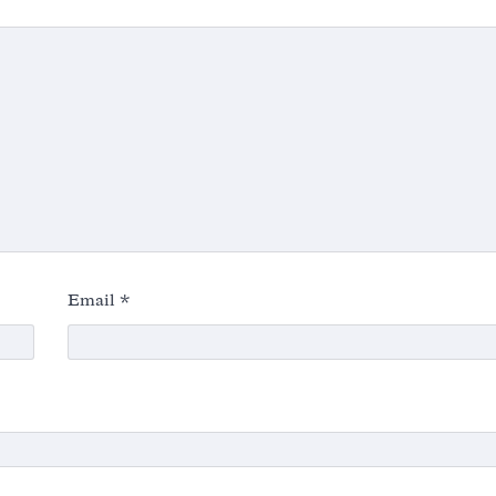
Email
*