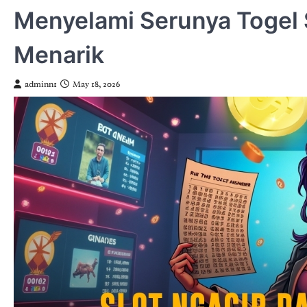
Menyelami Serunya Togel S
Menarik
adminn1
May 18, 2026