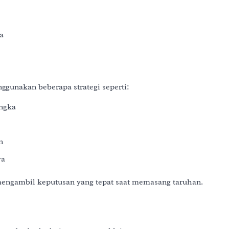
a
gunakan beberapa strategi seperti:
angka
n
ya
 mengambil keputusan yang tepat saat memasang taruhan.