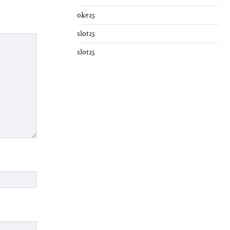
oke25
slot25
slot25