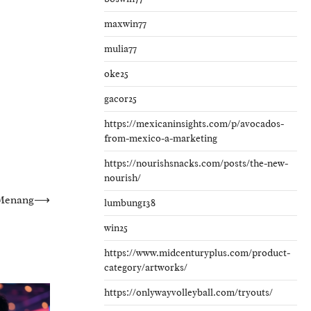
maxwin77
mulia77
oke25
gacor25
https://mexicaninsights.com/p/avocados-
from-mexico-a-marketing
https://nourishsnacks.com/posts/the-new-
nourish/
 Menang
⟶
lumbung138
win25
https://www.midcenturyplus.com/product-
category/artworks/
https://onlywayvolleyball.com/tryouts/