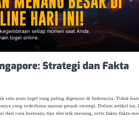
ngapore: Strategi dan Fakta
ah satu jenis togel yang paling digemari di Indonesia. Tidak ha
nnya yang sederhana namun penuh strategi. Dalam artikel ini, 
ari cara bermain, tips dan trik menang, serta fakta-fakta me