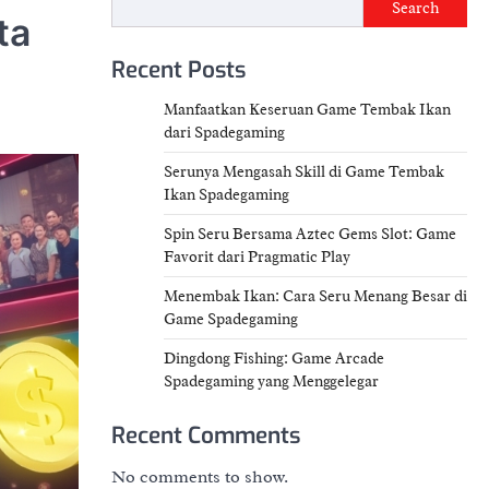
Search
ta
Recent Posts
Manfaatkan Keseruan Game Tembak Ikan
dari Spadegaming
Serunya Mengasah Skill di Game Tembak
Ikan Spadegaming
Spin Seru Bersama Aztec Gems Slot: Game
Favorit dari Pragmatic Play
Menembak Ikan: Cara Seru Menang Besar di
Game Spadegaming
Dingdong Fishing: Game Arcade
Spadegaming yang Menggelegar
Recent Comments
No comments to show.