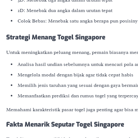
3D: Menebak tiga angka dalam urutan tepat
2D: Menebak dua angka dalam urutan tepat
Colok Bebas: Menebak satu angka berapa pun posisiny
Strategi Menang Togel Singapore
Untuk meningkatkan peluang menang, pemain biasanya meng
Analisa hasil undian sebelumnya untuk mencari pola 
Mengelola modal dengan bijak agar tidak cepat habis
Memilih jenis taruhan yang sesuai dengan gaya bermai
Memanfaatkan prediksi dan rumus togel yang terperca
Memahami karakteristik pasar togel juga penting agar bisa
Fakta Menarik Seputar Togel Singapore