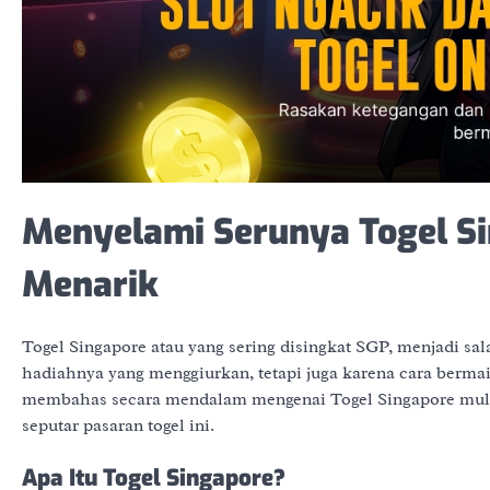
Menyelami Serunya Togel Si
Menarik
Togel Singapore atau yang sering disingkat SGP, menjadi sal
hadiahnya yang menggiurkan, tetapi juga karena cara bermai
membahas secara mendalam mengenai Togel Singapore mulai d
seputar pasaran togel ini.
Apa Itu Togel Singapore?