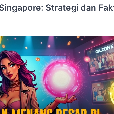
ingapore: Strategi dan Fak