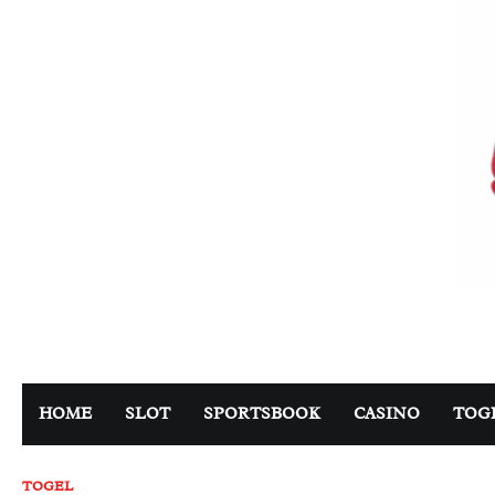
Skip
to
content
HOME
SLOT
SPORTSBOOK
CASINO
TOG
TOGEL