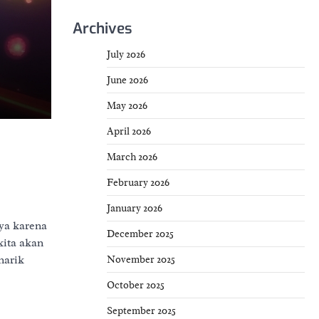
Archives
July 2026
June 2026
May 2026
April 2026
March 2026
February 2026
January 2026
nya karena
December 2025
kita akan
November 2025
narik
October 2025
September 2025