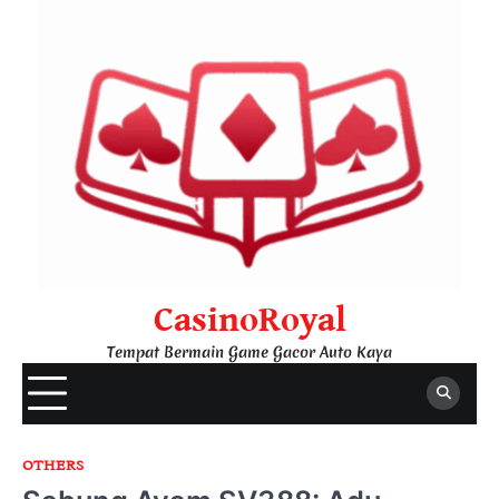
Skip
to
content
CasinoRoyal
Tempat Bermain Game Gacor Auto Kaya
OTHERS