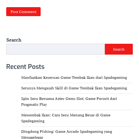
Search
Search
Recent Posts
Manfaatkan Keseruan Game Tembak Ikan dari Spadegaming
Serunya Mengasah Skill di Game Tembak Ikan Spadegaming
Spin Seru Bersama Aztec Gems Slot: Game Favorit dari
Pragmatic Play
Menembak Ikan: Cara Seru Menang Besar di Game
Spadegaming
Dingdong Fishing: Game Arcade Spadegaming yang
Menggelegar