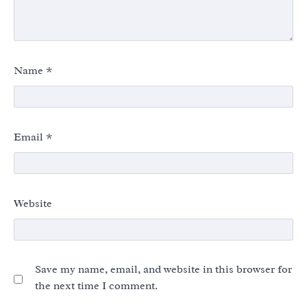
Name
*
Email
*
Website
Save my name, email, and website in this browser for
the next time I comment.