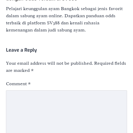
Pelajari keunggulan ayam Bangkok sebagai jenis favorit
dalam sabung ayam online. Dapatkan panduan odds
terbaik di platform SV388 dan kenali rahasia
kemenangan dalam judi sabung ayam.
Leave a Reply
Your email address will not be published.
Required fields
are marked
*
Comment
*