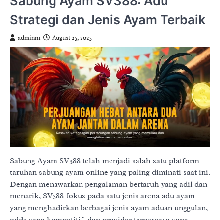
Sabung Ayam SV388: Adu
Strategi dan Jenis Ayam Terbaik
adminn1
August 25, 2025
Sabung Ayam SV388 telah menjadi salah satu platform
taruhan sabung ayam online yang paling diminati saat ini.
Dengan menawarkan pengalaman bertaruh yang adil dan
menarik, SV388 fokus pada satu jenis arena adu ayam
yang menghadirkan berbagai jenis ayam aduan unggulan,
odds yang kompetitif, dan provider terpercaya yang