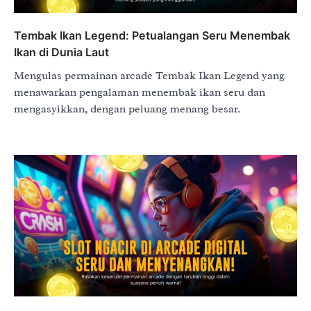
Tembak Ikan Legend: Petualangan Seru Menembak
Ikan di Dunia Laut
Mengulas permainan arcade Tembak Ikan Legend yang
menawarkan pengalaman menembak ikan seru dan
mengasyikkan, dengan peluang menang besar.