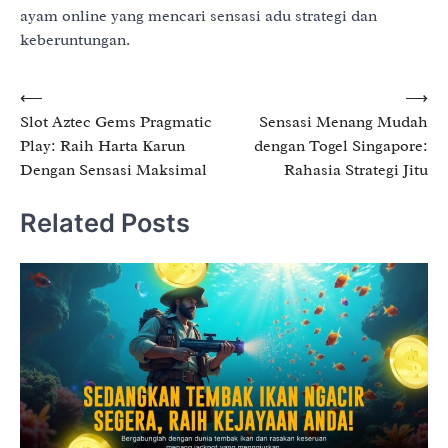
ayam online yang mencari sensasi adu strategi dan
keberuntungan.
Post
⟵
⟶
Slot Aztec Gems Pragmatic
Sensasi Menang Mudah
navigation
Play: Raih Harta Karun
dengan Togel Singapore:
Dengan Sensasi Maksimal
Rahasia Strategi Jitu
Related Posts