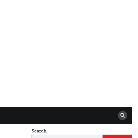
Search