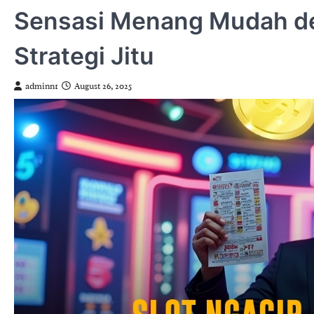
Sensasi Menang Mudah de
Strategi Jitu
adminn1
August 26, 2025