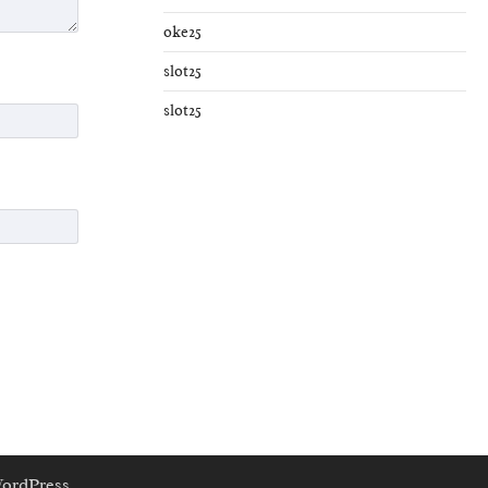
oke25
slot25
slot25
ordPress
.