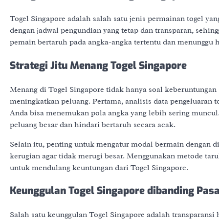
Togel Singapore adalah salah satu jenis permainan togel yang
dengan jadwal pengundian yang tetap dan transparan, sehin
pemain bertaruh pada angka-angka tertentu dan menunggu has
Strategi Jitu Menang Togel Singapore
Menang di Togel Singapore tidak hanya soal keberuntungan 
meningkatkan peluang. Pertama, analisis data pengeluaran t
Anda bisa menemukan pola angka yang lebih sering muncul.
peluang besar dan hindari bertaruh secara acak.
Selain itu, penting untuk mengatur modal bermain dengan di
kerugian agar tidak merugi besar. Menggunakan metode taruha
untuk mendulang keuntungan dari Togel Singapore.
Keunggulan Togel Singapore dibanding Pasa
Salah satu keunggulan Togel Singapore adalah transparansi h