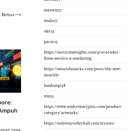
maxwin77
k Bebas
⟶
mulia77
oke25
gacor25
https://mexicaninsights.com/p/avocados-
from-mexico-a-marketing
https://nourishsnacks.com/posts/the-new-
nourish/
lumbung138
win25
ore:
https://www.midcenturyplus.com/product-
 Ampuh
category/artworks/
https://onlywayvolleyball.com/tryouts/
apore yang