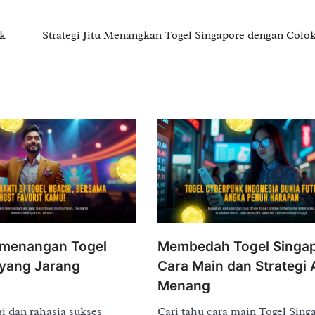
ik
Strategi Jitu Menangkan Togel Singapore dengan Colo
emenangan Togel
Membedah Togel Singap
 yang Jarang
Cara Main dan Strategi
Menang
egi dan rahasia sukses
Cari tahu cara main Togel Sing