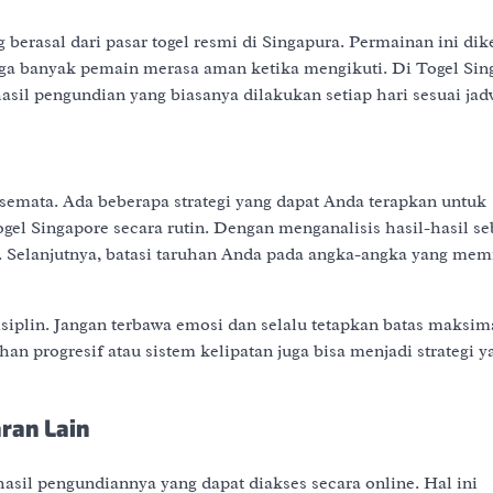
 berasal dari pasar togel resmi di Singapura. Permainan ini dik
gga banyak pemain merasa aman ketika mengikuti. Di Togel Sin
il pengundian yang biasanya dilakukan setiap hari sesuai jad
semata. Ada beberapa strategi yang dapat Anda terapkan untuk
ogel Singapore secara rutin. Dengan menganalisis hasil-hasil s
 Selanjutnya, batasi taruhan Anda pada angka-angka yang memi
siplin. Jangan terbawa emosi dan selalu tetapkan batas maksim
n progresif atau sistem kelipatan juga bisa menjadi strategi ya
ran Lain
asil pengundiannya yang dapat diakses secara online. Hal ini