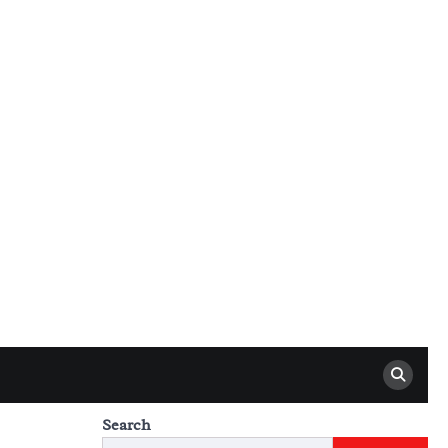
Search