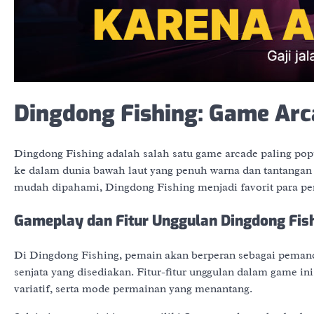
Dingdong Fishing: Game Arc
Dingdong Fishing adalah salah satu game arcade paling p
ke dalam dunia bawah laut yang penuh warna dan tantangan
mudah dipahami, Dingdong Fishing menjadi favorit para pe
Gameplay dan Fitur Unggulan Dingdong Fis
Di Dingdong Fishing, pemain akan berperan sebagai peman
senjata yang disediakan. Fitur-fitur unggulan dalam game ini
variatif, serta mode permainan yang menantang.