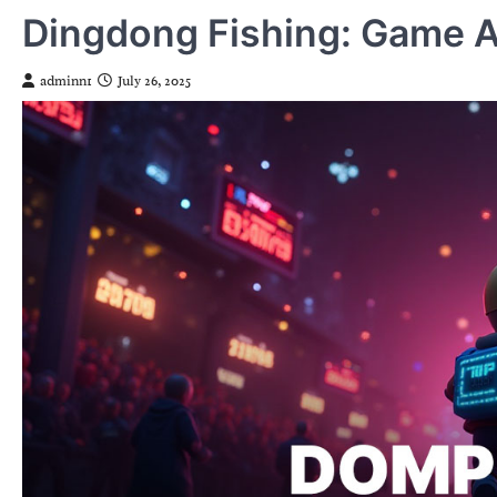
Dingdong Fishing: Game A
adminn1
July 26, 2025