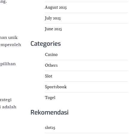
ang.
August 2025
July 2025
June 2025
man unik
Categories
memperoleh
Casino
pilihan
Others
Slot
Sportsbook
Togel
rategi
i adalah
Rekomendasi
slot25