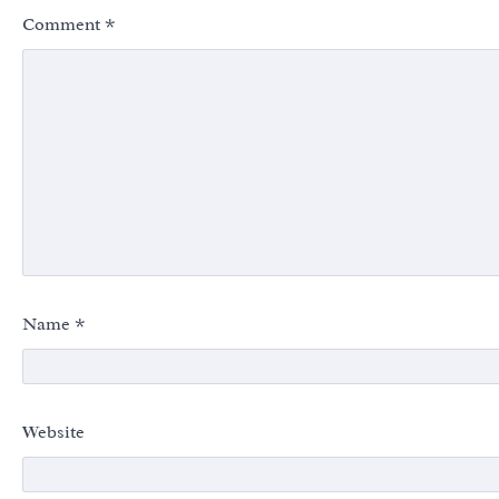
Comment
*
Name
*
Website