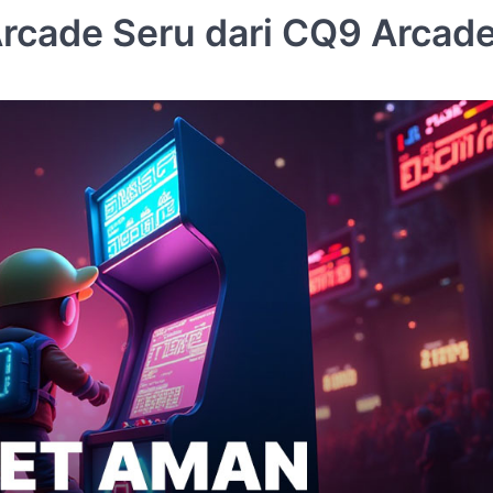
rcade Seru dari CQ9 Arcad