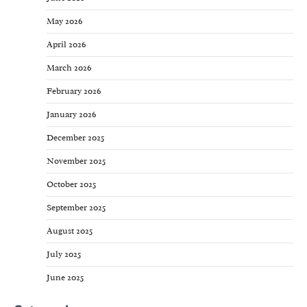
May 2026
April 2026
March 2026
February 2026
January 2026
December 2025
November 2025
October 2025
September 2025
August 2025
July 2025
June 2025