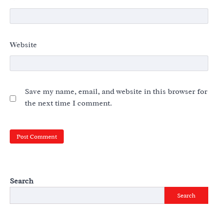
Website
Save my name, email, and website in this browser for
the next time I comment.
Search
Search