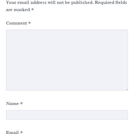
Your email address will not be published.
Required fields
are marked
*
Comment
*
Name
*
Email
*