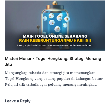
Misteri Menarik Togel Hongkong: Strategi Menang
Jitu
Mengungkap rahasia dan strategi jitu memenangkan
Togel Hongkong yang sedang populer di kalangan bettor.
Pelajari trik terbaik agar peluang menang meningkat.
Leave a Reply