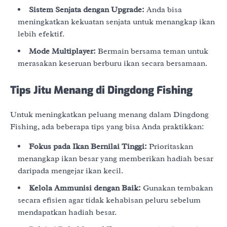
Sistem Senjata dengan Upgrade:
Anda bisa
meningkatkan kekuatan senjata untuk menangkap ikan
lebih efektif.
Mode Multiplayer:
Bermain bersama teman untuk
merasakan keseruan berburu ikan secara bersamaan.
Tips Jitu Menang di Dingdong Fishing
Untuk meningkatkan peluang menang dalam Dingdong
Fishing, ada beberapa tips yang bisa Anda praktikkan:
Fokus pada Ikan Bernilai Tinggi:
Prioritaskan
menangkap ikan besar yang memberikan hadiah besar
daripada mengejar ikan kecil.
Kelola Ammunisi dengan Baik:
Gunakan tembakan
secara efisien agar tidak kehabisan peluru sebelum
mendapatkan hadiah besar.