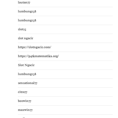
lautan77
lumbung138
lumbung138
slot25
slot ngacir
https://slotngacir.com/
https://p4tkmatematika.org/
Slot Ngacir
lumbung138
sensational77
citra77
boswin77
maxwin77