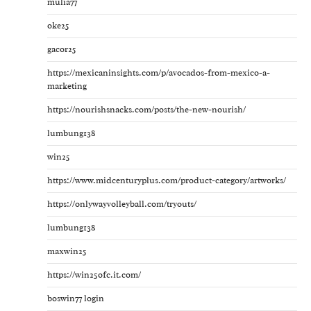
mulia77
oke25
gacor25
https://mexicaninsights.com/p/avocados-from-mexico-a-
marketing
https://nourishsnacks.com/posts/the-new-nourish/
lumbung138
win25
https://www.midcenturyplus.com/product-category/artworks/
https://onlywayvolleyball.com/tryouts/
lumbung138
maxwin25
https://win25ofc.it.com/
boswin77 login