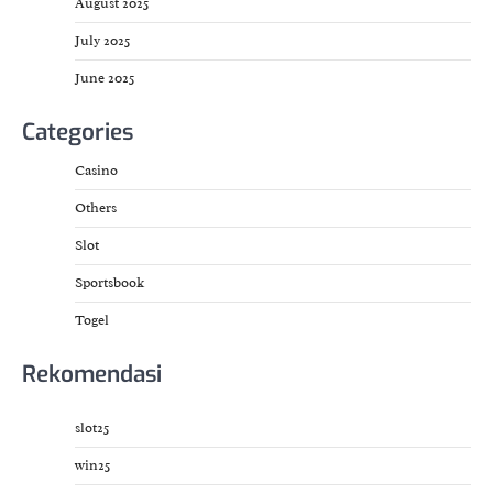
August 2025
July 2025
June 2025
Categories
Casino
Others
Slot
Sportsbook
Togel
Rekomendasi
slot25
win25