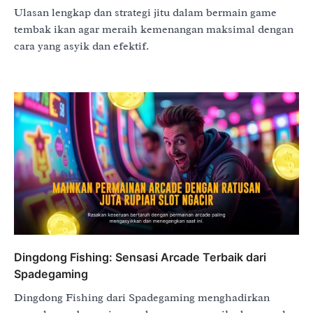
Ulasan lengkap dan strategi jitu dalam bermain game
tembak ikan agar meraih kemenangan maksimal dengan
cara yang asyik dan efektif.
Dingdong Fishing: Sensasi Arcade Terbaik dari
Spadegaming
Dingdong Fishing dari Spadegaming menghadirkan