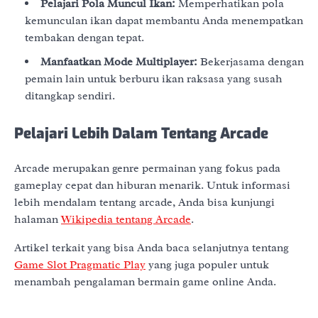
Pelajari Pola Muncul Ikan:
Memperhatikan pola
kemunculan ikan dapat membantu Anda menempatkan
tembakan dengan tepat.
Manfaatkan Mode Multiplayer:
Bekerjasama dengan
pemain lain untuk berburu ikan raksasa yang susah
ditangkap sendiri.
Pelajari Lebih Dalam Tentang Arcade
Arcade merupakan genre permainan yang fokus pada
gameplay cepat dan hiburan menarik. Untuk informasi
lebih mendalam tentang arcade, Anda bisa kunjungi
halaman
Wikipedia tentang Arcade
.
Artikel terkait yang bisa Anda baca selanjutnya tentang
Game Slot Pragmatic Play
yang juga populer untuk
menambah pengalaman bermain game online Anda.