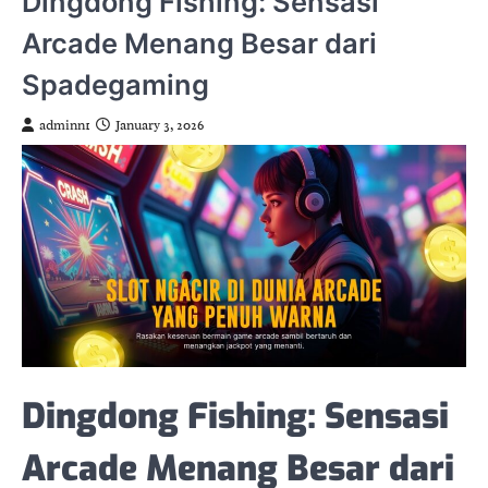
Dingdong Fishing: Sensasi
Arcade Menang Besar dari
Spadegaming
adminn1
January 3, 2026
Dingdong Fishing: Sensasi
Arcade Menang Besar dari