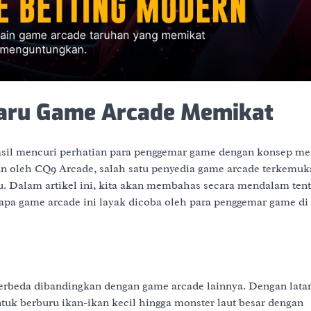
Baru Game Arcade Memikat
hasil mencuri perhatian para penggemar game dengan konsep m
n oleh CQ9 Arcade, salah satu penyedia game arcade terkemuk
u. Dalam artikel ini, kita akan membahas secara mendalam ten
pa game arcade ini layak dicoba oleh para penggemar game di
rbeda dibandingkan dengan game arcade lainnya. Dengan lata
ntuk berburu ikan-ikan kecil hingga monster laut besar dengan