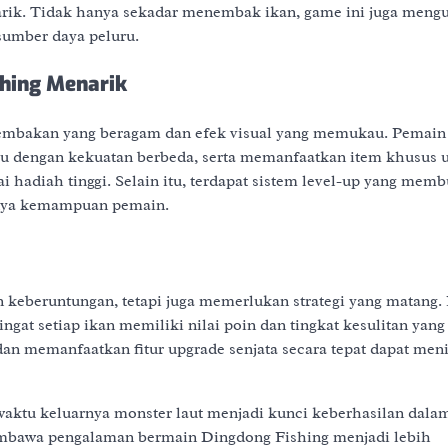
k. Tidak hanya sekadar menembak ikan, game ini juga menguji
sumber daya peluru.
hing Menarik
r tembakan yang beragam dan efek visual yang memukau. Pemain
 dengan kekuatan berbeda, serta memanfaatkan item khusus 
hadiah tinggi. Selain itu, terdapat sistem level-up yang memb
hnya kemampuan pemain.
keberuntungan, tetapi juga memerlukan strategi yang matang.
gat setiap ikan memiliki nilai poin dan tingkat kesulitan yang
an memanfaatkan fitur upgrade senjata secara tepat dapat men
aktu keluarnya monster laut menjadi kunci keberhasilan dala
membawa pengalaman bermain Dingdong Fishing menjadi lebih