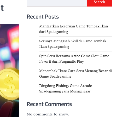
Search
t
Recent Posts
Manfaatkan Keseruan Game Tembak Ikan
dari Spadegaming
Serunya Mengasah Skill di Game Tembak
Ikan Spadegaming
Spin Seru Bersama Aztec Gems Slot: Game
Favorit dari Pragmatic Play
Menembak Ikan: Cara Seru Menang Besar di
Game Spadegaming
Dingdong Fishing: Game Arcade
Spadegaming yang Menggelegar
Recent Comments
No comments to show.