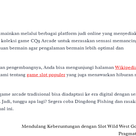
imainkan melalui berbagai platform judi online yang menyedia
an koleksi game CQ9 Arcade untuk merasakan sensasi memancin
duan bermain agar pengalaman bermain lebih optimal dan
e dan pengembangnya, Anda bisa mengunjungi halaman
Wikipedia
 kami tentang
game slot populer
yang juga menawarkan hiburan 
e arcade tradisional bisa diadaptasi ke era digital dengan s
adi, tunggu apa lagi? Segera coba Dingdong Fishing dan rasak
al ini.
Mendulang Keberuntungan dengan Slot Wild West Go
Pragmat