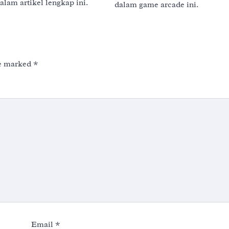
dalam artikel lengkap ini.
dalam game arcade ini.
re marked
*
Email
*