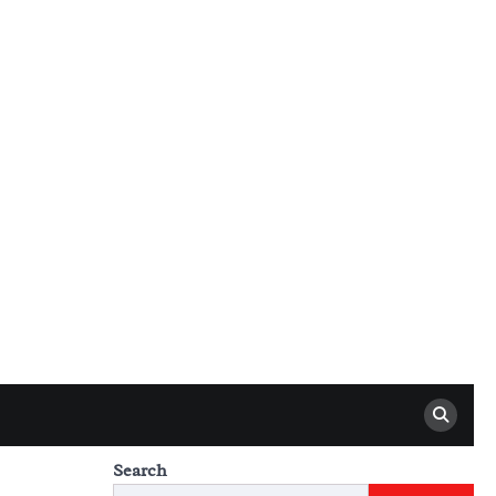
Search