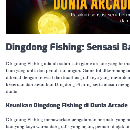
Dingdong Fishing: Sensasi 
Dingdong Fishing adalah salah satu game arcade yang ber
ikan yang unik dan penuh tantangan. Game ini dikembangka
dikenal dengan inovasi dan kualitas grafisnya yang memuka
keseruan dan keunikan Dingdong Fishing serta alasan menga
dunia.
Keunikan Dingdong Fishing di Dunia Arcade
Dingdong Fishing menawarkan pengalaman bermain yang be
laut yang kaya warna dan grafis yang tajam, pemain diajak u