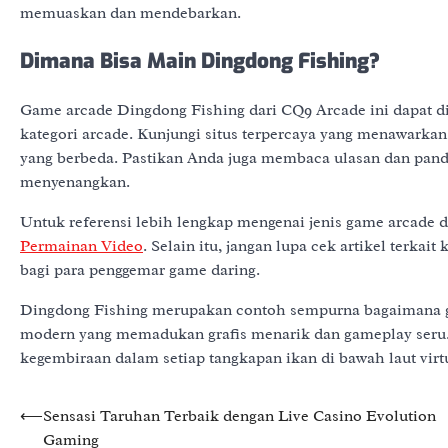
memuaskan dan mendebarkan.
Dimana Bisa Main Dingdong Fishing?
Game arcade Dingdong Fishing dari CQ9 Arcade ini dapat d
kategori arcade. Kunjungi situs terpercaya yang menawark
yang berbeda. Pastikan Anda juga membaca ulasan dan pan
menyenangkan.
Untuk referensi lebih lengkap mengenai jenis game arcad
Permainan Video
. Selain itu, jangan lupa cek artikel terkait
bagi para penggemar game daring.
Dingdong Fishing merupakan contoh sempurna bagaimana gam
modern yang memadukan grafis menarik dan gameplay seru. J
kegembiraan dalam setiap tangkapan ikan di bawah laut virtu
Post
⟵
Sensasi Taruhan Terbaik dengan Live Casino Evolution
Gaming