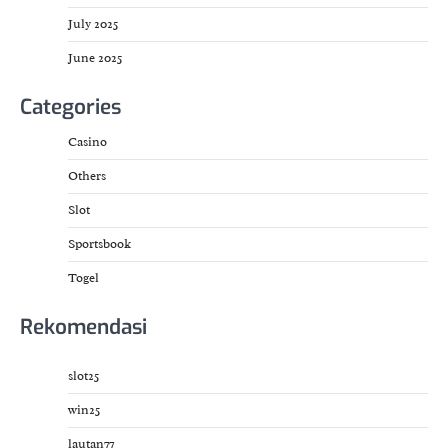
July 2025
June 2025
Categories
Casino
Others
Slot
Sportsbook
Togel
Rekomendasi
slot25
win25
lautan77