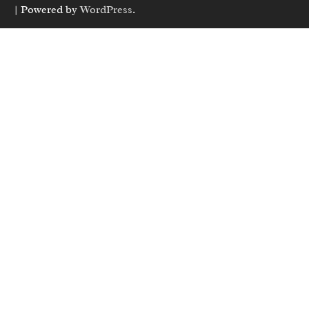
| Powered by
WordPress
.