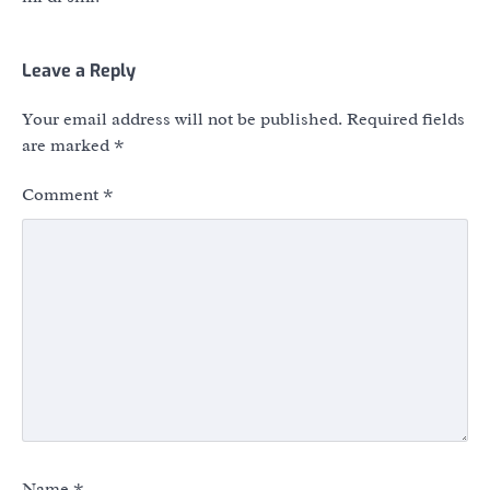
Leave a Reply
Your email address will not be published.
Required fields
are marked
*
Comment
*
Name
*