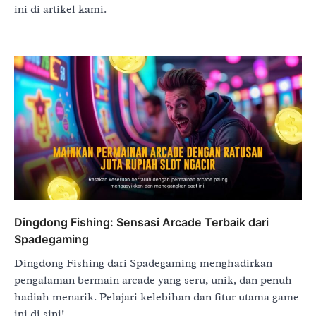
ini di artikel kami.
Dingdong Fishing: Sensasi Arcade Terbaik dari
Spadegaming
Dingdong Fishing dari Spadegaming menghadirkan
pengalaman bermain arcade yang seru, unik, dan penuh
hadiah menarik. Pelajari kelebihan dan fitur utama game
ini di sini!