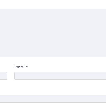
Email
*