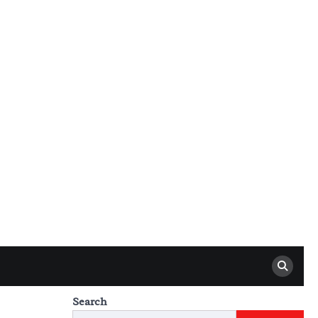
Search