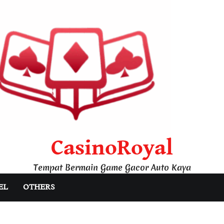
CasinoRoyal
Tempat Bermain Game Gacor Auto Kaya
EL
OTHERS