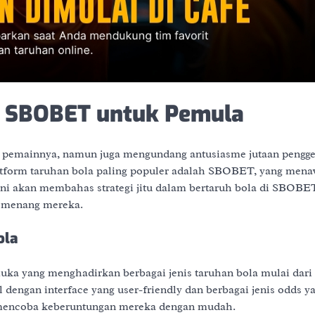
di SBOBET untuk Pemula
a pemainnya, namun juga mengundang antusiasme jutaan pengg
platform taruhan bola paling populer adalah SBOBET, yang men
 ini akan membahas strategi jitu dalam bertaruh bola di SBOBE
g menang mereka.
ola
ka yang menghadirkan berbagai jenis taruhan bola mulai dari
l dengan interface yang user-friendly dan berbagai jenis odds y
 mencoba keberuntungan mereka dengan mudah.