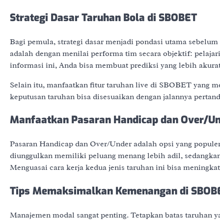
Strategi Dasar Taruhan Bola di SBOBET
Bagi pemula, strategi dasar menjadi pondasi utama sebelum m
adalah dengan menilai performa tim secara objektif: pelajar
informasi ini, Anda bisa membuat prediksi yang lebih akurat
Selain itu, manfaatkan fitur taruhan live di SBOBET yang
keputusan taruhan bisa disesuaikan dengan jalannya pertand
Manfaatkan Pasaran Handicap dan Over/U
Pasaran Handicap dan Over/Under adalah opsi yang popule
diunggulkan memiliki peluang menang lebih adil, sedangka
Menguasai cara kerja kedua jenis taruhan ini bisa meningk
Tips Memaksimalkan Kemenangan di SBOB
Manajemen modal sangat penting. Tetapkan batas taruhan y