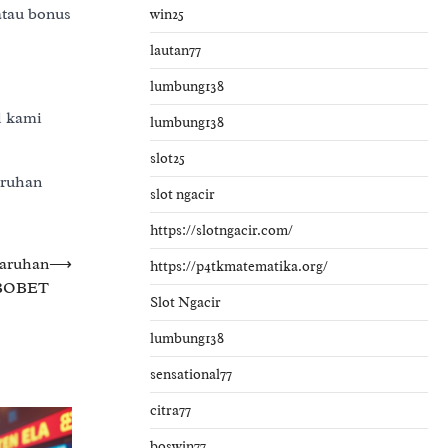
atau bonus
win25
lautan77
lumbung138
l kami
lumbung138
slot25
aruhan
slot ngacir
https://slotngacir.com/
aruhan
⟶
https://p4tkmatematika.org/
BOBET
Slot Ngacir
lumbung138
sensational77
citra77
boswin77