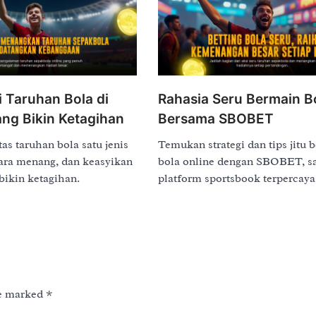
 Taruhan Bola di
Rahasia Seru Bermain B
ng Bikin Ketagihan
Bersama SBOBET
s taruhan bola satu jenis
Temukan strategi dan tips jitu 
ra menang, dan keasyikan
bola online dengan SBOBET, sa
bikin ketagihan.
platform sportsbook terpercaya
re marked
*