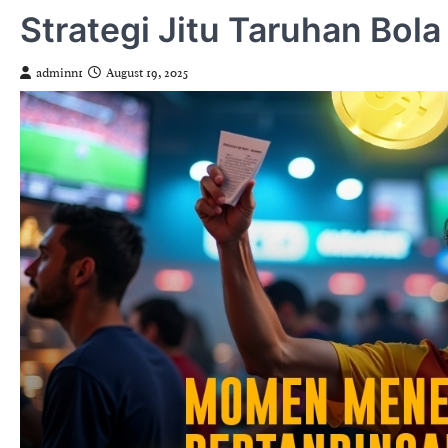
Strategi Jitu Taruhan Bol
adminn1
August 19, 2025