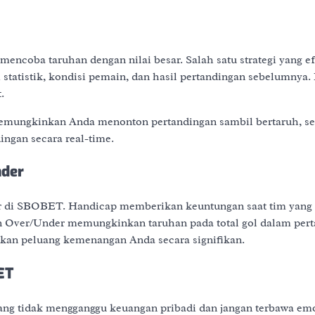
encoba taruhan dengan nilai besar. Salah satu strategi yang ef
i statistik, kondisi pemain, dan hasil pertandingan sebelumnya
.
 memungkinkan Anda menonton pertandingan sambil bertaruh, s
ingan secara real-time.
nder
r di SBOBET. Handicap memberikan keuntungan saat tim yang
n Over/Under memungkinkan taruhan pada total gol dalam pert
atkan peluang kemenangan Anda secara signifikan.
ET
ang tidak mengganggu keuangan pribadi dan jangan terbawa emo