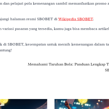
han dan pelajari pola kemenangan sambil memanfaatkan promo 
njungi halaman resmi SBOBET di
Wikipedia SBOBET
.
n variasi pasaran yang tersedia, kamu juga bisa membaca artike
 baik di SBOBET, kesempatan untuk meraih kemenangan dalam t
untung!
Memahami Taruhan Bola: Panduan Lengkap T
S