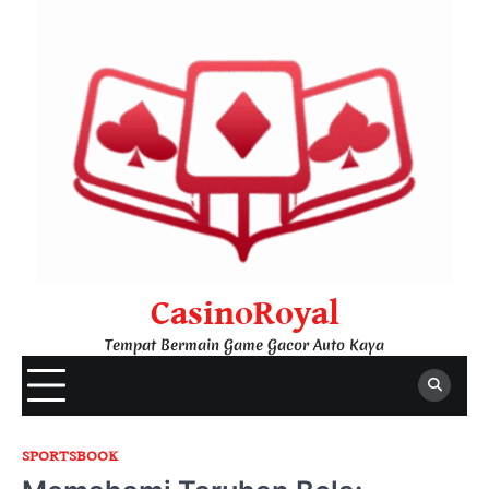
Skip
to
content
CasinoRoyal
Tempat Bermain Game Gacor Auto Kaya
SPORTSBOOK