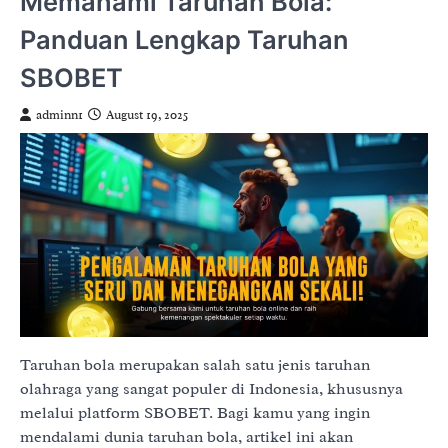
Memahami Taruhan Bola:
Panduan Lengkap Taruhan
SBOBET
adminn1
August 19, 2025
Taruhan bola merupakan salah satu jenis taruhan
olahraga yang sangat populer di Indonesia, khususnya
melalui platform SBOBET. Bagi kamu yang ingin
mendalami dunia taruhan bola, artikel ini akan