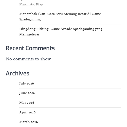
Pragmatic Play
Menembak Ikan: Cara Seru Menang Besar di Game
Spadegaming
Dingdong Fishing: Game Arcade Spadegaming yang
Menggelegar
Recent Comments
No comments to show.
Archives
July 2026
June 2026
May 2026
April 2026
March 2026