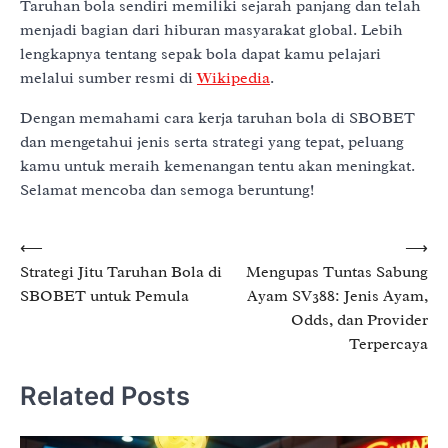
Taruhan bola sendiri memiliki sejarah panjang dan telah
menjadi bagian dari hiburan masyarakat global. Lebih
lengkapnya tentang sepak bola dapat kamu pelajari
melalui sumber resmi di
Wikipedia
.
Dengan memahami cara kerja taruhan bola di SBOBET
dan mengetahui jenis serta strategi yang tepat, peluang
kamu untuk meraih kemenangan tentu akan meningkat.
Selamat mencoba dan semoga beruntung!
Post
⟵
⟶
Strategi Jitu Taruhan Bola di
Mengupas Tuntas Sabung
navigation
SBOBET untuk Pemula
Ayam SV388: Jenis Ayam,
Odds, dan Provider
Terpercaya
Related Posts