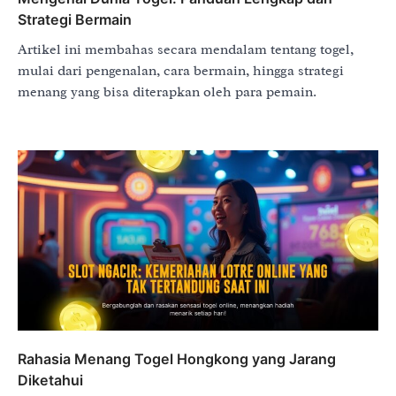
Strategi Bermain
Artikel ini membahas secara mendalam tentang togel,
mulai dari pengenalan, cara bermain, hingga strategi
menang yang bisa diterapkan oleh para pemain.
Rahasia Menang Togel Hongkong yang Jarang
Diketahui