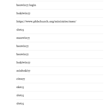
boswin77 login
hokiwin77
https://www.phbchurch.org/ministries/men/
slot25
maxwin77
boswin77
boswin77
hokiwin77
asiahoki77
citra77
oke25
slot25
slot25