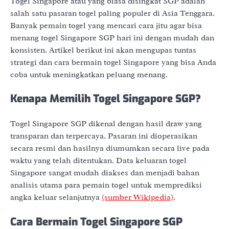
Togel Singapore atau yang biasa disingkat SGP adalah
salah satu pasaran togel paling populer di Asia Tenggara.
Banyak pemain togel yang mencari cara jitu agar bisa
menang togel Singapore SGP hari ini dengan mudah dan
konsisten. Artikel berikut ini akan mengupas tuntas
strategi dan cara bermain togel Singapore yang bisa Anda
coba untuk meningkatkan peluang menang.
Kenapa Memilih Togel Singapore SGP?
Togel Singapore SGP dikenal dengan hasil draw yang
transparan dan terpercaya. Pasaran ini dioperasikan
secara resmi dan hasilnya diumumkan secara live pada
waktu yang telah ditentukan. Data keluaran togel
Singapore sangat mudah diakses dan menjadi bahan
analisis utama para pemain togel untuk memprediksi
angka keluar selanjutnya
(sumber Wikipedia)
.
Cara Bermain Togel Singapore SGP