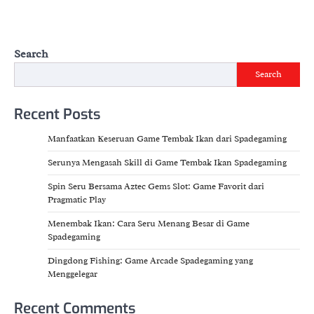
Search
Search
Recent Posts
Manfaatkan Keseruan Game Tembak Ikan dari Spadegaming
Serunya Mengasah Skill di Game Tembak Ikan Spadegaming
Spin Seru Bersama Aztec Gems Slot: Game Favorit dari
Pragmatic Play
Menembak Ikan: Cara Seru Menang Besar di Game
Spadegaming
Dingdong Fishing: Game Arcade Spadegaming yang
Menggelegar
Recent Comments