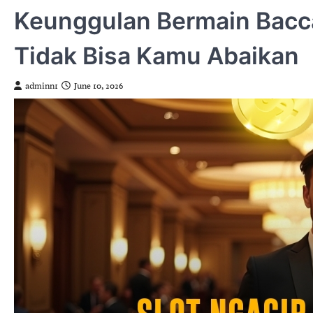
Keunggulan Bermain Bacca
Tidak Bisa Kamu Abaikan
adminn1
June 10, 2026