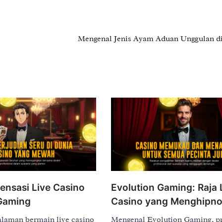
Mengenal Jenis Ayam Aduan Unggulan d
ensasi Live Casino
Evolution Gaming: Raja 
 Gaming
Casino yang Menghipno
laman bermain live casino
Mengenal Evolution Gaming, p