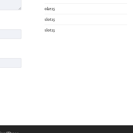
oke25
slot25
slot25