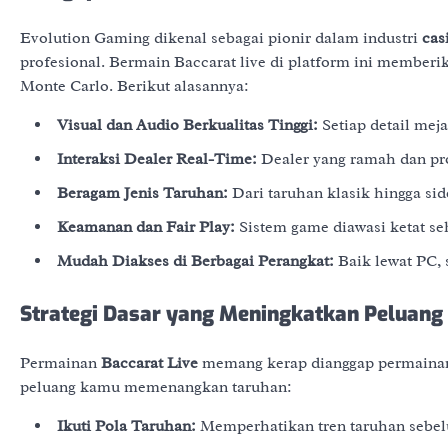
Evolution Gaming dikenal sebagai pionir dalam industri
cas
profesional. Bermain Baccarat live di platform ini memberi
Monte Carlo. Berikut alasannya:
Visual dan Audio Berkualitas Tinggi:
Setiap detail meja
Interaksi Dealer Real-Time:
Dealer yang ramah dan pr
Beragam Jenis Taruhan:
Dari taruhan klasik hingga s
Keamanan dan Fair Play:
Sistem game diawasi ketat se
Mudah Diakses di Berbagai Perangkat:
Baik lewat PC, 
Strategi Dasar yang Meningkatkan Peluang
Permainan
Baccarat Live
memang kerap dianggap permainan 
peluang kamu memenangkan taruhan:
Ikuti Pola Taruhan:
Memperhatikan tren taruhan sebel