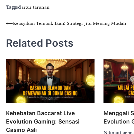
Tagged
situs taruhan
Post
⟵
Keasyikan Tembak Ikan: Strategi Jitu Menang Mudah
navigation
Related Posts
Kehebatan Baccarat Live
Menggali S
Evolution Gaming: Sensasi
Evolution
Casino Asli
Nikmati penga