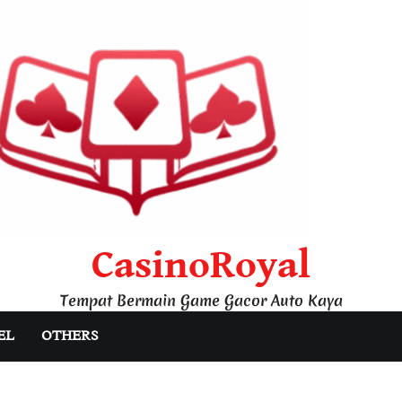
CasinoRoyal
Tempat Bermain Game Gacor Auto Kaya
EL
OTHERS