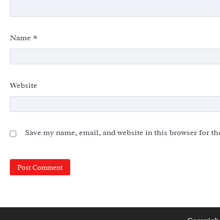
Name
*
Website
Save my name, email, and website in this browser for t