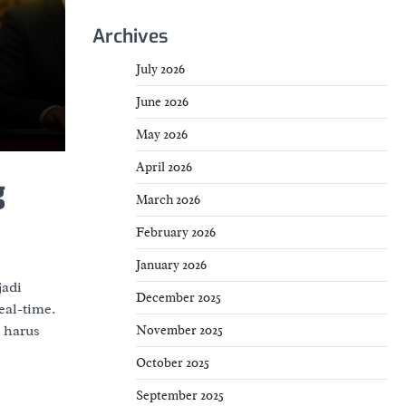
Archives
July 2026
June 2026
May 2026
April 2026
g
March 2026
February 2026
January 2026
jadi
December 2025
eal-time.
November 2025
 harus
October 2025
September 2025